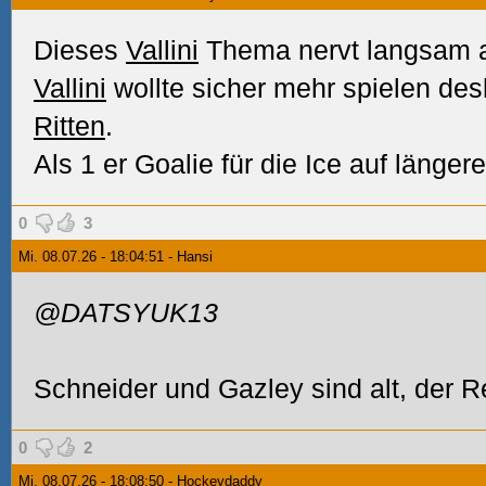
Dieses
Vallini
Thema nervt langsam a
Vallini
wollte sicher mehr spielen de
Ritten
.
Als 1 er Goalie für die Ice auf läng
0
3
Mi. 08.07.26 - 18:04:51 - Hansi
@DATSYUK13
Schneider und Gazley sind alt, der Res
0
2
Mi. 08.07.26 - 18:08:50 - Hockeydaddy