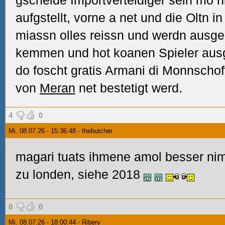
gscheide Importverteidiger sein mo hi
aufgstellt, vorne a net und die Oltn in
miassn olles reissn und werdn ausge
kemmen und hot koanen Spieler ausg
do foscht gratis Armani di Monnscho
von
Meran
net bestetigt werd.
4
0
Mi. 08.07.26 - 15:36:48 - thebutcher
magari tuats ihmene amol besser nimm
zu londen, siehe 2018
0
0
Mi. 08.07.26 - 18:00:44 - Ribery