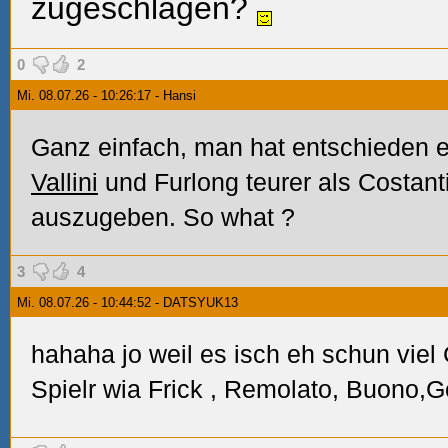
zugeschlagen?
0
2
Mi. 08.07.26 - 10:26:17 - Hansi
Ganz einfach, man hat entschieden e
Vallini
und Furlong teurer als Costanti
auszugeben. So what
?
3
4
Mi. 08.07.26 - 10:44:52 - DATSYUK13
hahaha jo weil es isch eh
schun viel 
Spielr wia Frick
, Remolato, Buono,Ge