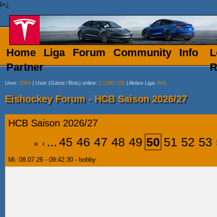
ï»¿
Home
Liga
Forum
Community
Info
L
Partner
R
User
:
2064
|
User (Gäste
/
Bots) online
:
2 (180
/
18)
|
Aktive Liga
:
AHL
Eishockey Forum - HCB Saison 2026/27
HCB Saison 2026/27
...
45
46
47
48
49
50
51
52
53
«
‹
Mi. 08.07.26 - 09:42:30 - bobby