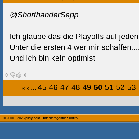
@ShorthanderSepp
Ich glaube das die Playoffs auf jeden
Unter die ersten 4 wer mir schaffen...
Und ich bin kein optimist
0
0
...
45
46
47
48
49
50
51
52
53
«
‹
© 2000 - 2026
piloly.com - Internetagentur Südtirol