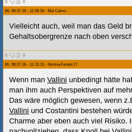
0
0
Mi. 08.07.26 - 11:09:36 - Mai Calmo
Vielleicht auch, weil man das Geld b
Gehaltsobergrenze nach oben versc
0
0
Mi. 08.07.26 - 11:15:10 - HockeyFanatic77
Wenn man
Vallini
unbedingt hätte hal
man ihm auch Perspektiven auf mehr
Das wäre möglich gewesen, wenn z.B
Vallini
und Costantini bestehen würde.
Charme aber eben auch viel Risiko. I
nachvollziehen, dass Knoll bei
Vallini