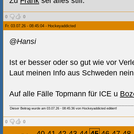
Zu
Frank
sei alles still.
0
0
Fr. 03.07.26 - 08:45:04 - Hockeyaddicted
@Hansi
Ist er besser oder so gut wie vor Ver
Laut meinen Info aus Schweden nein
Auf alle Fälle Topmann für ICE u
Boz
Dieser Beitrag wurde am 03.07.26 - 08:45:36 von Hockeyaddicted editiert!
0
0
...
40
41
42
43
44
45
46
47
48