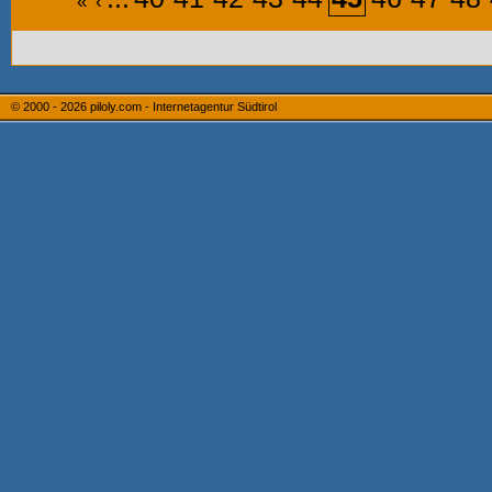
«
‹
© 2000 - 2026
piloly.com - Internetagentur Südtirol