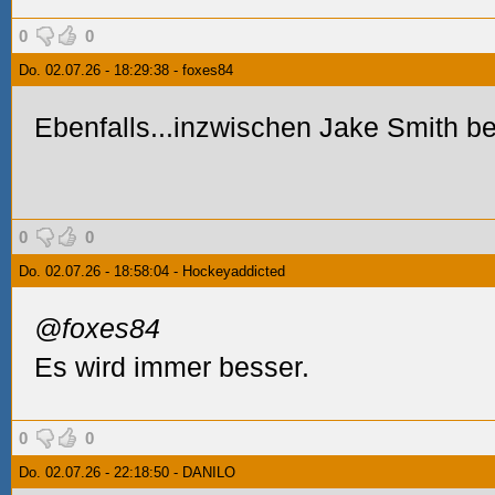
0
0
Do. 02.07.26 - 18:29:38 - foxes84
Ebenfalls...inzwischen Jake Smith be
0
0
Do. 02.07.26 - 18:58:04 - Hockeyaddicted
@foxes84
Es wird immer besser.
0
0
Do. 02.07.26 - 22:18:50 - DANILO