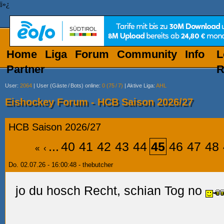
ï»¿
Home
Liga
Forum
Community
Info
L
Partner
R
User
:
2064
|
User (Gäste
/
Bots) online
:
0 (75
/
7)
|
Aktive Liga
:
AHL
Eishockey Forum - HCB Saison 2026/27
HCB Saison 2026/27
...
40
41
42
43
44
45
46
47
48
«
‹
Do. 02.07.26 - 16:00:48 - thebutcher
jo du hosch Recht, schian Tog no