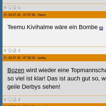
0
1
Fr. 03.07.26 - 07:07:56 - Hansi
Teemu Kivihalme wäre ein Bombe
0
3
Fr. 03.07.26 - 07:30:26 - bobby
Bozen
wird wieder eine Topmannscha
so viel ist klar! Das ist auch gut so, w
geile Derbys sehen!
0
2