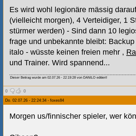
Es wird wohl legionäre mässig darauf
(vielleicht morgen), 4 Verteidiger, 1 S
stürmer werden) - Sind dann 10 legio
frage
und unbekannte bleibt:
Backup 
italo - wüsste keinen freien mehr
,
Ra
und Trainer. Wird spannend...
Dieser Beitrag wurde am 02.07.26 - 22:19:28 von DANILO editiert!
0
0
Do. 02.07.26 - 22:24:34 - foxes84
Morgen us/finnischer spieler, wer kö