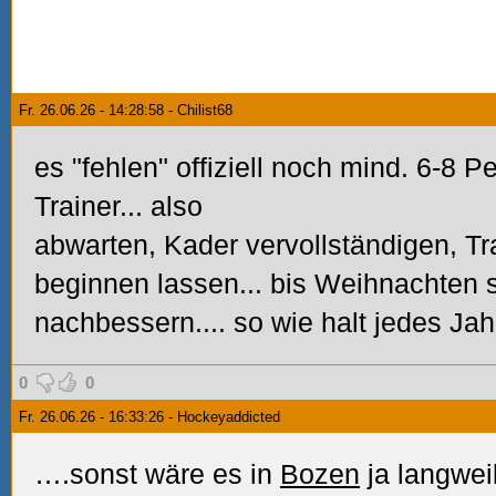
Fr. 26.06.26 - 14:28:58 - Chilist68
es "fehlen" offiziell noch mind. 6-8 Pe
Trainer... also
abwarten, Kader vervollständigen, Tr
beginnen lassen... bis Weihnachten 
nachbessern.... so wie halt jedes Jah
0
0
Fr. 26.06.26 - 16:33:26 - Hockeyaddicted
….sonst wäre es in
Bozen
ja langweil