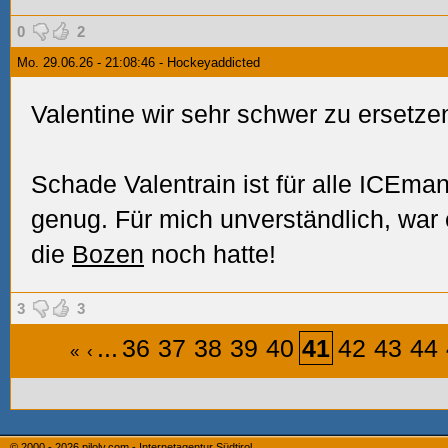
0
2
Mo. 29.06.26 - 21:08:46 - Hockeyaddicted
Valentine wir sehr schwer zu ersetze
Schade Valentrain ist für alle ICEma
genug. Für mich unverständlich, war
die
Bozen
noch hatte!
3
3
...
36
37
38
39
40
41
42
43
44
«
‹
© 2000 - 2026
piloly.com - Internetagentur Südtirol