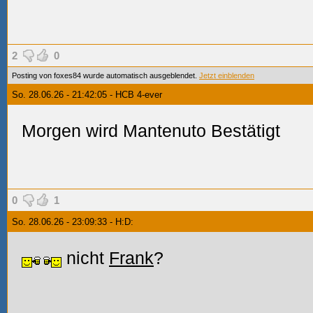
2
0
Posting von foxes84 wurde automatisch ausgeblendet.
Jetzt einblenden
So. 28.06.26 - 21:42:05 - HCB 4-ever
Morgen wird Mantenuto Bestätigt
0
1
So. 28.06.26 - 23:09:33 - H:D:
nicht
Frank
?