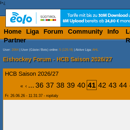
ï»¿
Home
Liga
Forum
Community
Info
L
Partner
R
User
:
2064
|
User (Gäste
/
Bots) online
:
5 (125
/
8)
|
Aktive Liga
:
AHL
Eishockey Forum - HCB Saison 2026/27
HCB Saison 2026/27
...
36
37
38
39
40
41
42
43
44
«
‹
Fr. 26.06.26 - 11:31:37 - ropitaly