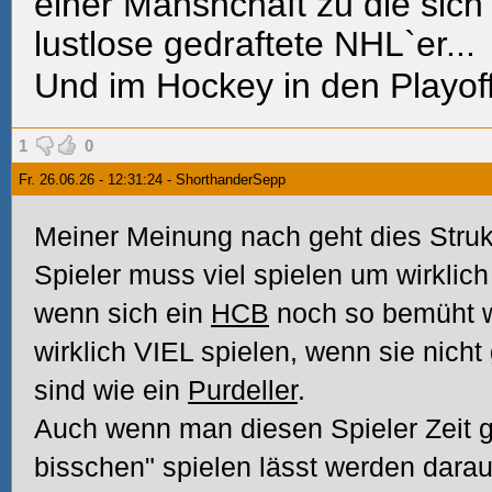
einer Mansnchaft zu die sich d
lustlose gedraftete NHL`er...
Und im Hockey in den Playoff 
1
0
Fr. 26.06.26 - 12:31:24 - ShorthanderSepp
Meiner Meinung nach geht dies Struktu
Spieler muss viel spielen um wirklic
wenn sich ein
HCB
noch so bemüht w
wirklich VIEL spielen, wenn sie nich
sind wie ein
Purdeller
.
Auch wenn man diesen Spieler Zeit g
bisschen" spielen lässt werden dara