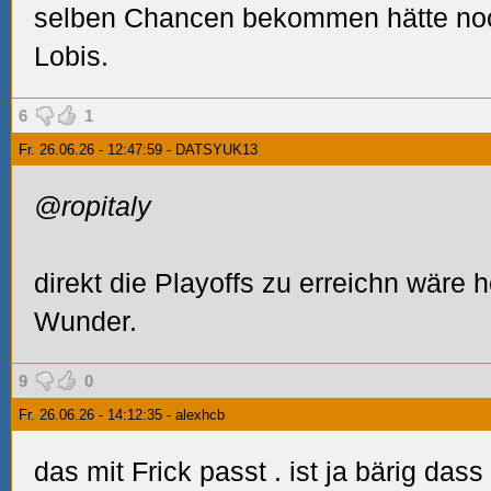
selben Chancen bekommen hätte noc
Lobis.
6
1
Fr. 26.06.26 - 12:47:59 - DATSYUK13
@ropitaly
direkt die Playoffs zu erreichn wäre 
Wunder.
9
0
Fr. 26.06.26 - 14:12:35 - alexhcb
das mit Frick passt
. ist ja bärig das