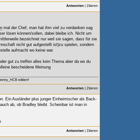
Antworten
|
Zitieren
n
mal der Chef, man hat ihm viel zu verdanken sag
er lösen können/sollen, dabei bleibe ich. Nicht um
ttlerweile bezeichnet nur weil sie sagen, dass für sie
nschaft nicht gut aufgestellt ist)zu spielen, sondern
stelle aufmacht wo keine war.
nder gut zu treffen alles kein Thema aber da wo du
n. Meine bescheidene Meinung
benny_HCB editiert!
Antworten
|
Zitieren
on. Ein Ausländer plus junger Einheimischer als Back-
auch ab, ob Bradley bleibt. Scheinbar ist man in
n
Antworten
|
Zitieren