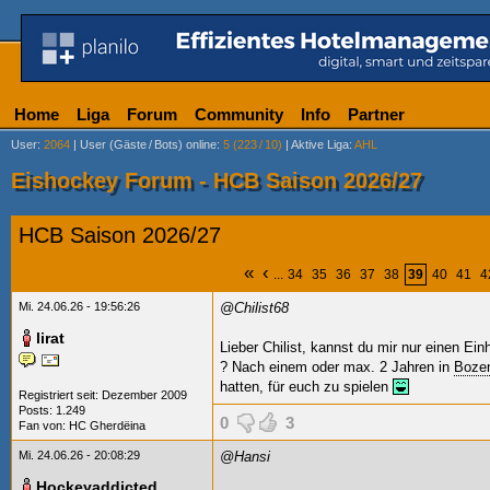
Home
Liga
Forum
Community
Info
Partner
User
:
2064
|
User (Gäste
/
Bots) online
:
5 (223
/
10)
|
Aktive Liga
:
AHL
Eishockey Forum - HCB Saison 2026/27
HCB Saison 2026/27
«
‹
...
34
35
36
37
38
39
40
41
4
Mi. 24.06.26 - 19:56:26
@Chilist68
lirat
Lieber Chilist, kannst du mir nur einen Ei
? Nach einem oder max. 2 Jahren in
Boze
hatten, für euch zu spielen
Registriert seit: Dezember 2009
Posts: 1.249
0
3
Fan von:
HC Gherdëina
Mi. 24.06.26 - 20:08:29
@Hansi
Hockeyaddicted