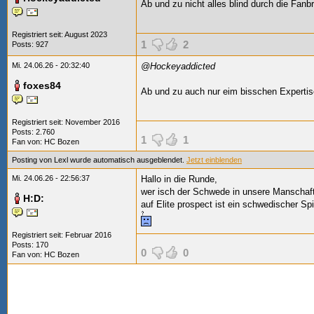
Ab und zu nicht alles blind durch die Fanbri
Registriert seit: August 2023
1
2
Posts: 927
Mi. 24.06.26 - 20:32:40
@Hockeyaddicted
foxes84
Ab und zu auch nur eim bisschen Expertise
Registriert seit: November 2016
Posts: 2.760
1
1
Fan von:
HC Bozen
Posting von Lexl wurde automatisch ausgeblendet.
Jetzt einblenden
Mi. 24.06.26 - 22:56:37
Hallo in die Runde,
wer isch der Schwede in unsere Manschaf
H:D:
auf Elite prospect ist ein schwedischer Spi
Registriert seit: Februar 2016
Posts: 170
0
0
Fan von:
HC Bozen