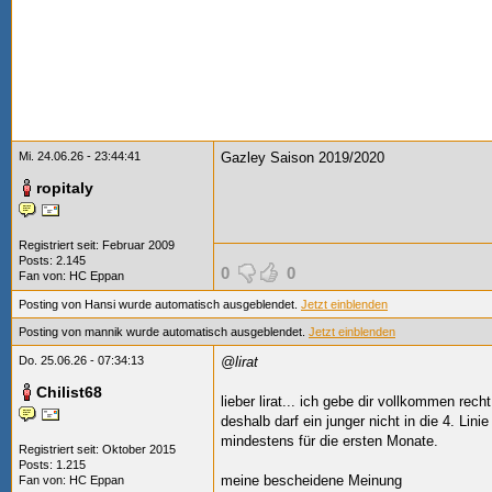
Mi. 24.06.26 - 23:44:41
Gazley Saison 2019/2020
ropitaly
Registriert seit: Februar 2009
Posts: 2.145
0
0
Fan von:
HC Eppan
Posting von Hansi wurde automatisch ausgeblendet.
Jetzt einblenden
Posting von mannik wurde automatisch ausgeblendet.
Jetzt einblenden
Do. 25.06.26 - 07:34:13
@lirat
Chilist68
lieber lirat... ich gebe dir vollkommen rech
deshalb darf ein junger nicht in die 4. Lini
mindestens für die ersten Monate.
Registriert seit: Oktober 2015
Posts: 1.215
meine bescheidene Meinung
Fan von:
HC Eppan