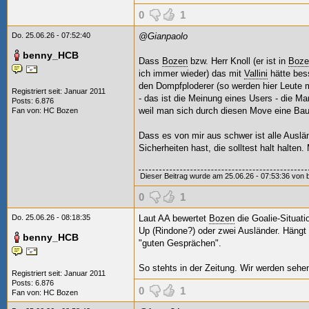
0
1
Do. 25.06.26 - 07:52:40
@Gianpaolo
benny_HCB
Dass
Bozen
bzw. Herr Knoll (er ist in
Boze
ich immer wieder) das mit
Vallini
hätte bess
den Dompfploderer (so werden hier Leute mi
Registriert seit: Januar 2011
- das ist die Meinung eines Users - die Man
Posts: 6.876
weil man sich durch diesen Move eine Bau
Fan von:
HC Bozen
Dass es von mir aus schwer ist alle Auslä
Sicherheiten hast, die solltest halt halte
Dieser Beitrag wurde am 25.06.26 - 07:53:36 von 
0
1
Do. 25.06.26 - 08:18:35
Laut AA bewertet
Bozen
die Goalie-Situati
Up (Rindone?) oder zwei Ausländer. Hängt 
benny_HCB
"guten Gesprächen".
So stehts in der Zeitung. Wir werden sehe
Registriert seit: Januar 2011
Posts: 6.876
0
1
Fan von:
HC Bozen