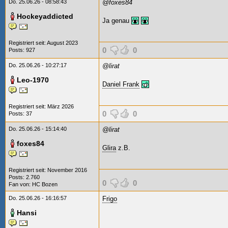
Do. 25.06.26 - 08:58:43
@foxes84
Hockeyaddicted
Ja genau
Registriert seit: August 2023
0
0
Posts: 927
Do. 25.06.26 - 10:27:17
@lirat
Leo-1970
Daniel Frank
Registriert seit: März 2026
0
0
Posts: 37
Do. 25.06.26 - 15:14:40
@lirat
foxes84
Glira
z.B.
Registriert seit: November 2016
Posts: 2.760
0
0
Fan von:
HC Bozen
Do. 25.06.26 - 16:16:57
Frigo
Hansi