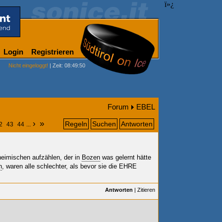
ï»¿
Login
Registrieren
Nicht eingeloggt!
| Zeit: 08:49:50
Forum
EBEL
›
»
Regeln
Suchen
Antworten
2
43
44
...
nheimischen aufzählen, der in
Bozen
was gelernt hätte
n
, waren alle schlechter, als bevor sie die EHRE
Antworten
|
Zitieren