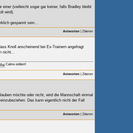
r einer (vielleicht sogar gar keiner, falls Bradley bleibt
t wird).
klich gespannt sein...
Antworten
|
Zitieren
dass Knoll anscheinend bei Ex-Trainern angefragt
 nicht...
Calmo editiert!
Mai
Antworten
|
Zitieren
auben möchte oder nicht, wird die Mannschaft einmal
inzubeziehen. Das kann eigentlich nicht der Fall
Antworten
|
Zitieren