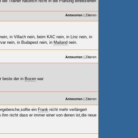
die Trainer natürlich nicht in die Planung einbeziehen
Antworten
|
Zitieren
nein, in Villach nein, beim KAC nein, in Linz nein, in
rvar nein, in Budapest nein, in
Mailand
nein.
Antworten
|
Zitieren
r beste der in
Bozen
war
Antworten
|
Zitieren
ergebenche,sollte ein
Frank
nicht mehr verlängert
ihm nicht dass er immer einer von denen ist,die neue