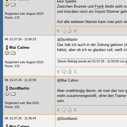
kein Spieler.
Zwischen Brunner und
Frank
bleibt wohl nu
und trotzdem noch ein Import-Stürmer gehol
Registriert seit: August 2023
Posts: 172
Auf alle weiteren Namen kann man jetzt wir
0
0
Mi. 01.07.26 - 11:00:23
@DonMartin
Das hab ich auch in der Zeitung gelesen (
Mai Calmo
hätte), aber ob ich es glauben soll, weiß ich
Dieser Beitrag wurde am 01.07.26 - 11:00:56 von
Registriert seit: August 2023
Posts: 172
0
1
Mi. 01.07.26 - 11:22:59
@Mai Calmo
DonMartin
Aber unabhängig davon, ob man das nun gl
mehr zusammengestellt, ohne den Trainer e
sein.
Registriert seit: Mai 2023
Posts: 231
0
0
Mi. 01.07.26 - 11:36:44
@DonMartin
Mai Calmo