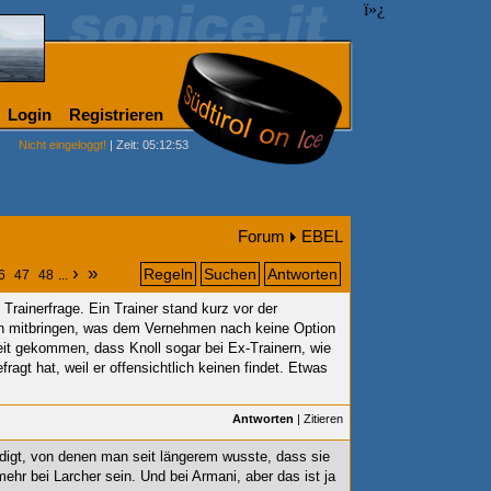
ï»¿
Login
Registrieren
Nicht eingeloggt!
| Zeit: 05:12:53
Forum
EBEL
›
»
Regeln
Suchen
Antworten
6
47
48
...
Trainerfrage. Ein Trainer stand kurz vor der
ten mitbringen, was dem Vernehmen nach keine Option
 weit gekommen, dass Knoll sogar bei Ex-Trainern, wie
ragt hat, weil er offensichtlich keinen findet. Etwas
Antworten
|
Zitieren
ndigt, von denen man seit längerem wusste, dass sie
 mehr bei Larcher sein. Und bei Armani, aber das ist ja