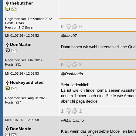
thebutcher
Registriert seit: Dezember 2012
Posts: 1.348
0
0
Fan von:
HC Bozen
Mi. 01.07.26 - 12:06:52
@Max97
DonMartin
Dann haben wir wohl unterschiedliche Que
Registriert seit: Mai 2023
0
2
Posts: 231
Mi. 01.07.26 - 12:09:53
@DonMartin
Hockeyaddicted
Sehr bedenklich.
Es ist wie ich finde normal seinen Assist
neuem Trainer noch eine Pfeife wie Armani 
Registriert seit: August 2023
aber chi paga decide.
Posts: 927
1
2
Mi. 01.07.26 - 12:09:58
@Mai Calmo
DonMartin
Klar, wenn das angestrebte Modell eh laut