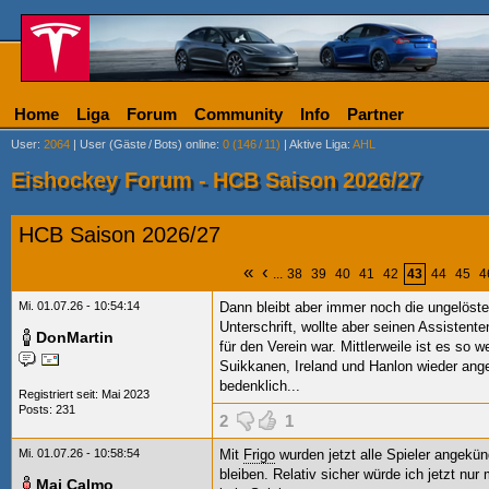
Home
Liga
Forum
Community
Info
Partner
User
:
2064
|
User (Gäste
/
Bots) online
:
0 (146
/
11)
|
Aktive Liga
:
AHL
Eishockey Forum - HCB Saison 2026/27
HCB Saison 2026/27
«
‹
...
38
39
40
41
42
43
44
45
4
Mi. 01.07.26 - 10:54:14
Dann bleibt aber immer noch die ungelöste 
Unterschrift, wollte aber seinen Assisten
DonMartin
für den Verein war. Mittlerweile ist es so
Suikkanen, Ireland und Hanlon wieder angef
bedenklich...
Registriert seit: Mai 2023
Posts: 231
2
1
Mi. 01.07.26 - 10:58:54
Mit
Frigo
wurden jetzt alle Spieler angekü
bleiben. Relativ sicher würde ich jetzt nur
Mai Calmo