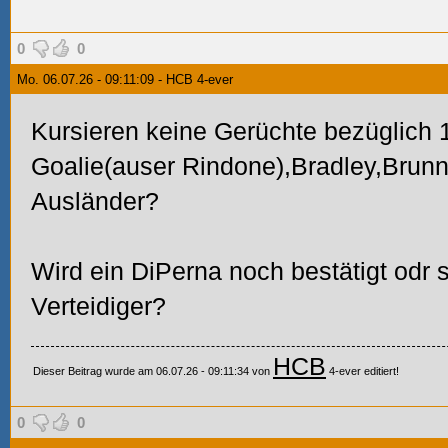
0
0
Mo. 06.07.26 - 09:11:09 - HCB 4-ever
Kursieren keine Gerüchte bezüglich 1
Goalie(auser Rindone),Bradley,Brunn
Ausländer?
Wird ein DiPerna noch bestätigt odr s
Verteidiger?
HCB
Dieser Beitrag wurde am 06.07.26 - 09:11:34 von
4-ever editiert!
0
0