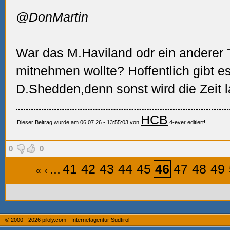
@DonMartin
War das M.Haviland odr ein anderer T
mitnehmen wollte? Hoffentlich gibt e
D.Shedden,denn sonst wird die Zeit
HCB
Dieser Beitrag wurde am 06.07.26 - 13:55:03 von
4-ever editiert!
0
0
...
41
42
43
44
45
46
47
48
49
«
‹
© 2000 - 2026
piloly.com - Internetagentur Südtirol