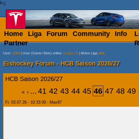
ï»¿
Home
Liga
Forum
Community
Info
L
Partner
R
User
:
2064
|
User (Gäste
/
Bots) online
:
2 (121
/
7)
|
Aktive Liga
:
AHL
Eishockey Forum - HCB Saison 2026/27
HCB Saison 2026/27
...
41
42
43
44
45
46
47
48
49
«
‹
Fr. 03.07.26 - 10:33:00 - Max97