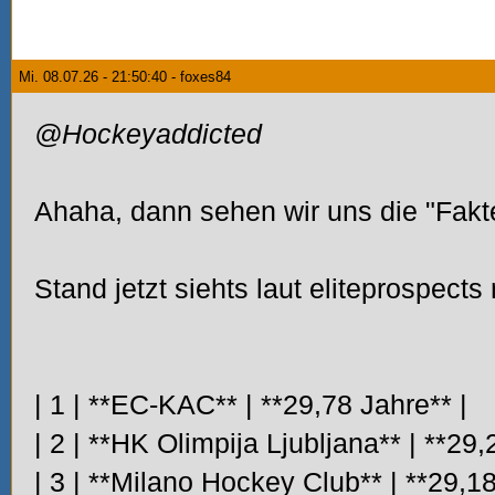
Mi. 08.07.26 - 21:50:40 - foxes84
@Hockeyaddicted
Ahaha, dann sehen wir uns die "Fakt
Stand jetzt siehts laut eliteprospects
| 1 | **EC-KAC** | **29,78 Jahre** |
| 2 | **HK Olimpija Ljubljana** | **29,
| 3 | **Milano Hockey Club** | **29,18