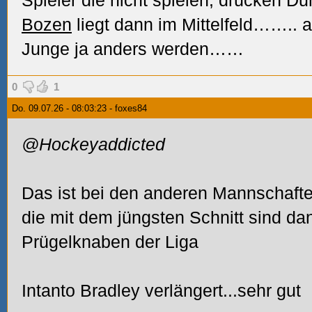
Spieler die nicht spielen, drücken Du
Bozen
liegt dann im Mittelfeld…….. a
Junge ja anders werden……
0
1
Do. 09.07.26 - 08:03:23 - foxes84
@Hockeyaddicted
Das ist bei den anderen Mannschafte
die mit dem jüngsten Schnitt sind da
Prügelknaben der Liga
Intanto Bradley verlängert...sehr gut