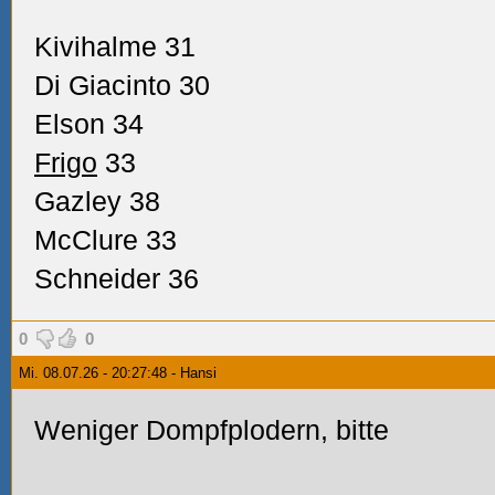
Kivihalme 31
Di Giacinto 30
Elson 34
Frigo
33
Gazley 38
McClure 33
Schneider 36
0
0
Mi. 08.07.26 - 20:27:48 - Hansi
Weniger Dompfplodern, bitte