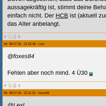
aussagekräftig ist, stimmt deine Beh
einfach nicht. Der
HCB
ist (aktuell z
das Alter anbelangt.
0
0
Mi. 08.07.26 - 21:52:46 - Lexl
@foxes84
Fehlen aber noch mind. 4 Ü30
0
3
Mi. 08.07.26 - 22:11:22 - foxes84
@Lexl