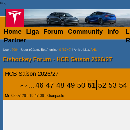
ï»¿
Home
Liga
Forum
Community
Info
L
Partner
R
User
:
2064
|
User (Gäste
/
Bots) online
:
0 (87
/
0)
|
Aktive Liga
:
AHL
Eishockey Forum - HCB Saison 2026/27
HCB Saison 2026/27
...
46
47
48
49
50
51
52
53
54
«
‹
Mi. 08.07.26 - 19:47:06 - Gianpaolo