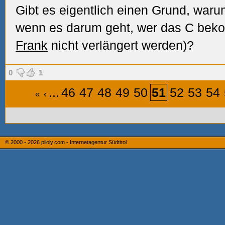
Gibt es eigentlich einen Grund, war
wenn es darum geht, wer das C beko
Frank
nicht verlängert werden)?
0
1
...
46
47
48
49
50
51
52
53
54
«
‹
© 2000 - 2026
piloly.com - Internetagentur Südtirol