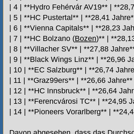
| 4 | **Hydro Fehérvár AV19** | **28,7
| 5 | **HC Pustertal** | **28,41 Jahre*
| 6 | **Vienna Capitals** | **28,23 Jah
| 7 | **HC Bolzano (
Bozen
)** | **28,1
| 8 | **Villacher SV** | **27,88 Jahre**
| 9 | **Black Wings Linz** | **26,96 J
| 10 | **EC Salzburg** | **26,74 Jahre
| 11 | **Graz99ers** | **26,66 Jahre** 
| 12 | **HC Innsbruck** | **26,64 Jahr
| 13 | **Ferencvárosi TC** | **24,95 
| 14 | **Pioneers Vorarlberg** | **24,4
Davon abgesehen, dass das Durchschn