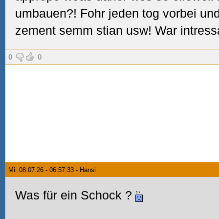
umbauen?! Fohr jeden tog vorbei und 
zement semm stian usw! War intress
0
0
Mi. 08.07.26 - 06:57:33 - Hansi
Was für ein Schock
?