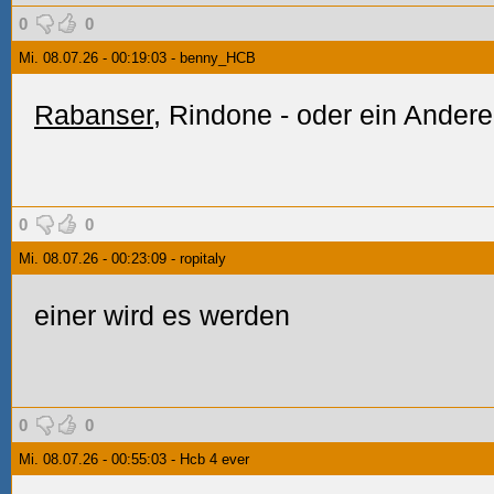
0
0
Mi. 08.07.26 - 00:19:03 - benny_HCB
Rabanser
, Rindone - oder ein Ander
0
0
Mi. 08.07.26 - 00:23:09 - ropitaly
einer wird es werden
0
0
Mi. 08.07.26 - 00:55:03 - Hcb 4 ever