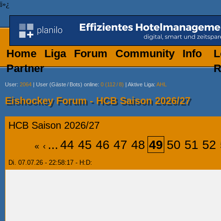
ï»¿
Home
Liga
Forum
Community
Info
L
Partner
R
User
:
2064
|
User (Gäste
/
Bots) online
:
0 (112
/
8)
|
Aktive Liga
:
AHL
Eishockey Forum - HCB Saison 2026/27
HCB Saison 2026/27
...
44
45
46
47
48
49
50
51
52
«
‹
Di. 07.07.26 - 22:58:17 - H:D: