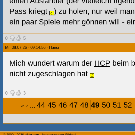
einen Ausländer (der vielleicht irgen
Pass kriegt
) zu holen, nur weil ma
ein paar Spiele mehr gönnen will - e
0
5
Mi. 08.07.26 - 09:14:56 - Hansi
Mich wundert warum der
HCP
beim b
nicht zugeschlagen hat
0
3
...
44
45
46
47
48
49
50
51
52
«
‹
© 2000 - 2026
piloly.com - Internetagentur Südtirol