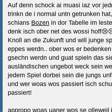
Auf denn schock ai muasi iaz vor jed
trinkn de i normal untn getrunken hat
schians
Bozen
in dor Tabelle im lest
denk isch ober net des wossi hoff😢
Knoll an die Zukunft und will junge s
eppes werdn.. ober wos er bedenke
gsechn werdn und guat spieln das si
ausländischen ungebot weck sein wer
jedem Spiel dorbei sein die jungs un
und wer woas wos passiert isch schu
passiert!
appropo woas uaner wos se olleweil 