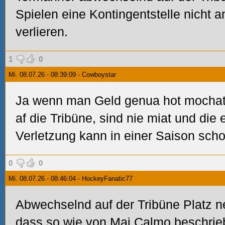
Spielen eine Kontingentstelle nicht 
verlieren.
1
0
Mi. 08.07.26 - 08:39:09 - Cowboystar
Ja wenn man Geld genua hot mochats
af die Tribüne, sind nie miat und die
Verletzung kann in einer Saison scho
0
0
Mi. 08.07.26 - 08:46:04 - HockeyFanatic77
Abwechselnd auf der Tribüne Platz 
dass so wie von
Mai
Calmo beschrie