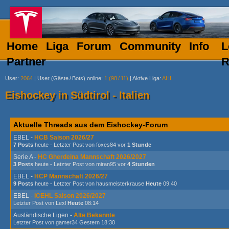
Home
Liga
Forum
Community
Info
L
Partner
R
User
:
2064
|
User (Gäste
/
Bots) online
:
1 (98
/
11)
|
Aktive Liga
:
AHL
Eishockey in Südtirol - Italien
Aktuelle Threads aus dem
Eishockey-Forum
EBEL
-
HCB Saison 2026/27
7 Posts
heute - Letzter Post von foxes84
vor
1 Stunde
Serie A
-
HC Gherdeina Mannschaft 2026/2027
3 Posts
heute - Letzter Post von miran95
vor
4 Stunden
EBEL
-
HCP Mannschaft 2026/27
9 Posts
heute - Letzter Post von hausmeisterkrause
Heute
09:40
EBEL
-
ICEHL Saison 2026/2027
Letzter Post von Lexl
Heute
08:14
Ausländische Ligen
-
Alte Bekannte
Letzter Post von gamer34
Gestern 18:30