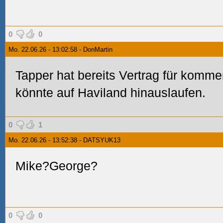
0
0
Mo. 22.06.26 - 13:02:58 - DonMartin
Tapper hat bereits Vertrag für komm
könnte auf Haviland hinauslaufen.
0
1
Mo. 22.06.26 - 13:52:38 - DATSYUK13
Mike?George?
0
0