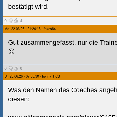
bestätigt wird.
0
4
Mo. 22.06.26 - 21:24:16 - foxes84
Gut zusammengefasst, nur die Traine
😉
0
0
Di. 23.06.26 - 07:35:30 - benny_HCB
Was den Namen des Coaches angeht,
diesen: