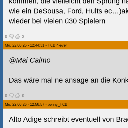
kommen, die vielleicht den Sprung 
wie ein DeSousa, Ford, Hults ec…)akt
wieder bei vielen ü30 Spielern
0
2
Mo. 22.06.26 - 12:44:31 - HCB 4-ever
@Mai Calmo
Das wäre mal ne ansage an die Konk
0
0
Mo. 22.06.26 - 12:58:57 - benny_HCB
Alto Adige schreibt eventuell von B