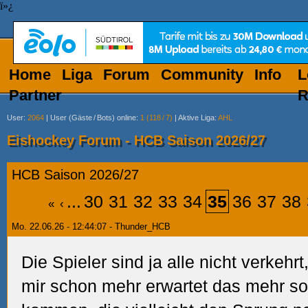
ï»¿
Home
Liga
Forum
Community
Info
L
Partner
R
User
:
2064
|
User (Gäste
/
Bots) online
:
1 (118
/
7)
|
Aktive Liga
:
AHL
Eishockey Forum - HCB Saison 2026/27
HCB Saison 2026/27
...
30
31
32
33
34
35
36
37
38
«
‹
Mo. 22.06.26 - 12:44:07 - Thunder_HCB
Die Spieler sind ja alle nicht verkehrt
mir schon mehr erwartet das mehr so 