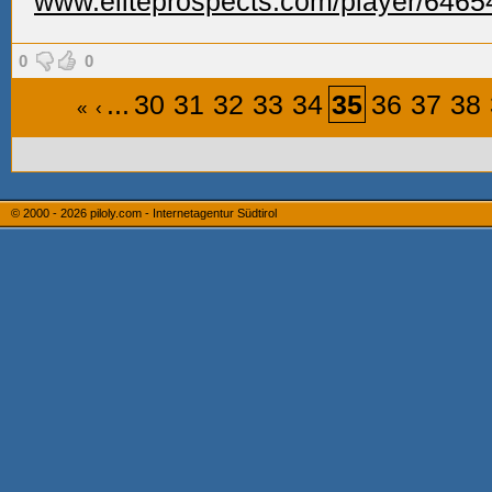
www.eliteprospects.com/player/6465
0
0
...
30
31
32
33
34
35
36
37
38
«
‹
© 2000 - 2026
piloly.com - Internetagentur Südtirol