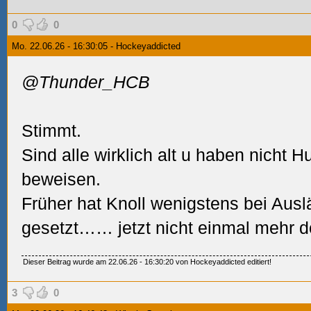
0
0
Mo. 22.06.26 - 16:30:05 - Hockeyaddicted
@Thunder_HCB
Stimmt.
Sind alle wirklich alt u haben nicht H
beweisen.
Früher hat Knoll wenigstens bei Ausl
gesetzt…… jetzt nicht einmal mehr do
Dieser Beitrag wurde am 22.06.26 - 16:30:20 von Hockeyaddicted editiert!
3
0