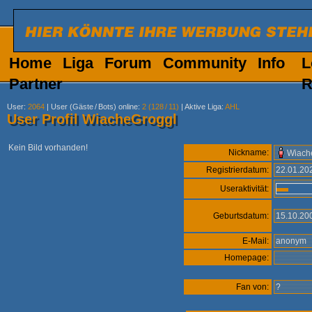
Home
Liga
Forum
Community
Info
L
Partner
R
User
:
2064
|
User (Gäste
/
Bots) online
:
2 (128
/
11)
|
Aktive Liga
:
AHL
User Profil WiacheGroggl
Kein Bild vorhanden!
Nickname:
Wiach
Registrierdatum:
22.01.2
Useraktivität:
Geburtsdatum:
15.10.20
E-Mail:
anonym
Homepage:
Fan von:
?