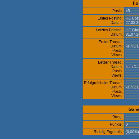
Fo
Posts:
45
Erstes Posting:
HC Boz
Datum:
27.03.2
Letztes Posting:
HC Ghe
Datum:
31.07.2
Erster Thread:
Datum:
kein D
Posts:
Views:
Letzer Thread:
Datum:
kein D
Posts:
Views:
Erfolgreichster Thread:
Datum:
kein D
Posts:
Views:
Gam
Rang:
Punkte:
0
Richtig Ergebnis:
(0,00%