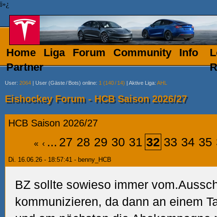
ï»¿
Home
Liga
Forum
Community
Info
L
Partner
R
User
:
2064
|
User (Gäste
/
Bots) online
:
1 (140
/
14)
|
Aktive Liga
:
AHL
Eishockey Forum - HCB Saison 2026/27
HCB Saison 2026/27
...
27
28
29
30
31
32
33
34
35
«
‹
Di. 16.06.26 - 18:57:41 - benny_HCB
BZ sollte sowieso immer vom.Aussch
kommunizieren, da dann an einem T