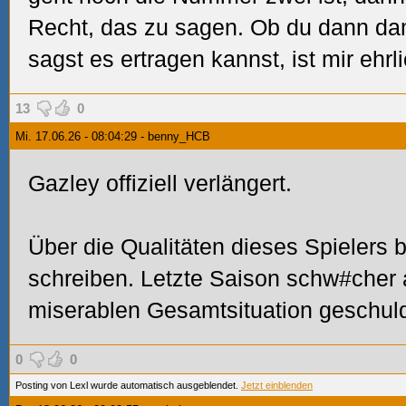
Recht, das zu sagen. Ob du dann dam
sagst es ertragen kannst, ist mir ehr
13
0
Mi. 17.06.26 - 08:04:29 - benny_HCB
Gazley offiziell verlängert.
Über die Qualitäten dieses Spielers 
schreiben. Letzte Saison schw#cher 
miserablen Gesamtsituation geschuld
0
0
Posting von Lexl wurde automatisch ausgeblendet.
Jetzt einblenden