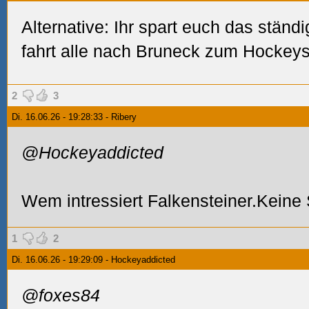
Alternative: Ihr spart euch das stän
fahrt alle nach Bruneck zum Hockey
2
3
Di. 16.06.26 - 19:28:33 - Ribery
@Hockeyaddicted
Wem intressiert Falkensteiner.Keine
1
2
Di. 16.06.26 - 19:29:09 - Hockeyaddicted
@foxes84