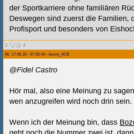
der Sportkarriere ohne familiären Rü
Deswegen sind zuerst die Familien, d
Profisport und besonders von Eishoc
1
2
Mi. 17.06.26 - 07:56:44 - benny_HCB
@Fidel Castro
Hör mal, also eine Meinung zu sagen
wen anzugreifen wird noch drin sein. J
Wenn ich der Meinung bin, dass
Boz
geht noch die Nummer zwei ist, dann