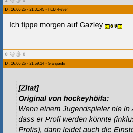
1
9
Di. 16.06.26 - 21:31:45 - HCB 4-ever
Ich tippe morgen auf Gazley
0
0
Di. 16.06.26 - 21:59:14 - Gianpaolo
[Zitat]
Original von hockeyhöifa:
Wenn einem Jugendspieler nie in A
dass er Profi werden könnte (inklu
Profis), dann leidet auch die Einst