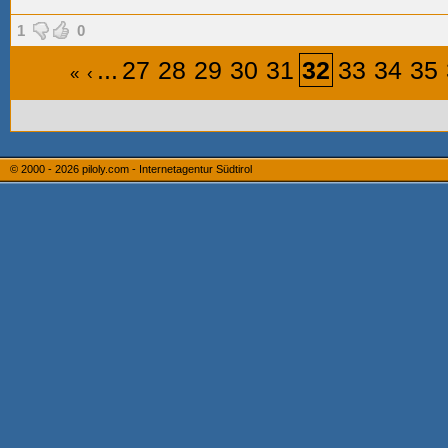
1
0
...
27
28
29
30
31
32
33
34
35
«
‹
© 2000 - 2026
piloly.com - Internetagentur Südtirol