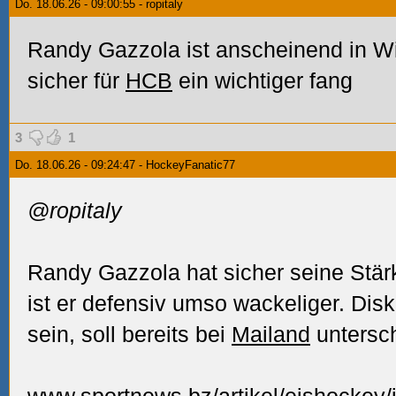
Do. 18.06.26 - 09:00:55 - ropitaly
Randy Gazzola ist anscheinend in Wi
sicher für
HCB
ein wichtiger fang
3
1
Do. 18.06.26 - 09:24:47 - HockeyFanatic77
@ropitaly
Randy Gazzola hat sicher seine Stärk
ist er defensiv umso wackeliger. Disku
sein, soll bereits bei
Mailand
untersc