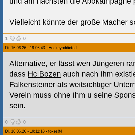
und am nächsten die Abokampagne p
Vielleicht könnte der große Macher 
1
0
Di. 16.06.26 - 19:06:43 - Hockeyaddicted
Alternative, er lässt wen Jüngeren ra
dass
Hc Bozen
auch nach Ihm existi
Falkensteiner als weitsichtiger Unte
Verein muss ohne Ihm u seine Sponso
sein.
0
0
Di. 16.06.26 - 19:11:18 - foxes84