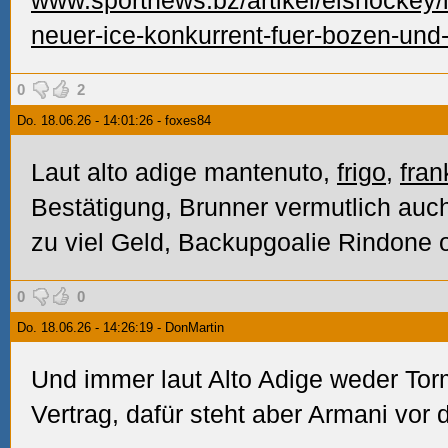
www.sportnews.bz/artikel/eishockey/
neuer-ice-konkurrent-fuer-bozen-und-
0
2
Do. 18.06.26 - 14:01:26 - foxes84
Laut alto adige mantenuto,
frigo
,
fran
Bestätigung, Brunner vermutlich auch
zu viel Geld, Backupgoalie Rindone
0
0
Do. 18.06.26 - 14:26:19 - DonMartin
Und immer laut Alto Adige weder Tor
Vertrag, dafür steht aber Armani vor