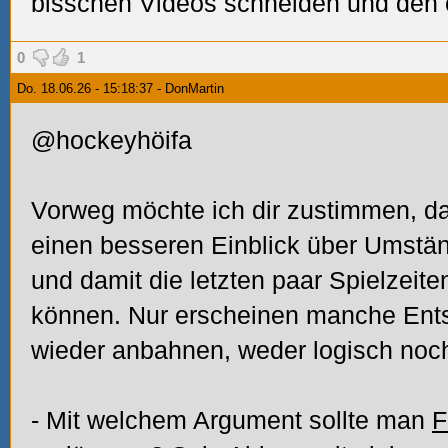
bisschen Videos schneiden und den 
0
1
Do. 18.06.26 - 15:18:37 - DonMartin
@hockeyhöifa
Vorweg möchte ich dir zustimmen, da
einen besseren Einblick über Umst
und damit die letzten paar Spielzeit
können. Nur erscheinen manche Ents
wieder anbahnen, weder logisch noch
- Mit welchem Argument sollte man
F