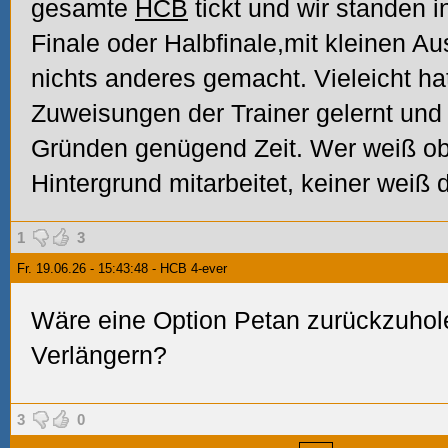
gesamte
HCB
tickt und wir standen i
Finale oder Halbfinale,mit kleinen 
nichts anderes gemacht. Vieleicht ha
Zuweisungen der Trainer gelernt und 
Gründen genügend Zeit. Wer weiß ob
Hintergrund mitarbeitet, keiner weiß d
1
3
Fr. 19.06.26 - 15:43:48 - HCB 4-ever
Wäre eine Option Petan zurückzuhole
Verlängern?
3
0