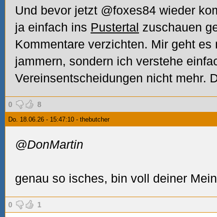
Und bevor jetzt @foxes84 wieder k
ja einfach ins
Pustertal
zuschauen gehe
Kommentare verzichten. Mir geht es 
jammern, sondern ich verstehe einfa
Vereinsentscheidungen nicht mehr. Da
0
8
Do. 18.06.26 - 15:47:10 - thebutcher
@DonMartin
genau so isches, bin voll deiner Mein
0
1