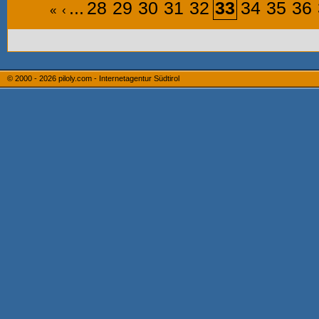
...
28
29
30
31
32
33
34
35
36
«
‹
© 2000 - 2026
piloly.com - Internetagentur Südtirol