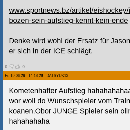
www.sportnews.bz/artikel/eishockey/i
bozen-sein-aufstieg-kennt-kein-ende
Denke wird wohl der Ersatz für Jaso
er sich in der ICE schlägt.
0
0
Fr. 19.06.26 - 14:18:29 - DATSYUK13
Kometenhafter Aufstieg hahahahah
wor woll do Wunschspieler vom Traine
koanen.Obor JUNGE Spieler sein ol
hahahahaha