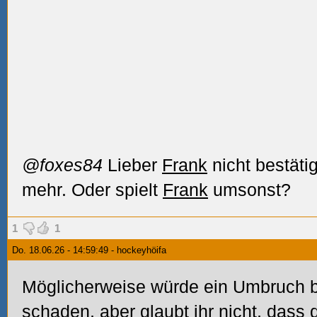
@foxes84
Lieber
Frank
nicht bestäti
mehr. Oder spielt
Frank
umsonst?
1
1
Do. 18.06.26 - 14:59:49 - hockeyhöifa
Möglicherweise würde ein Umbruch be
schaden, aber glaubt ihr nicht, dass 