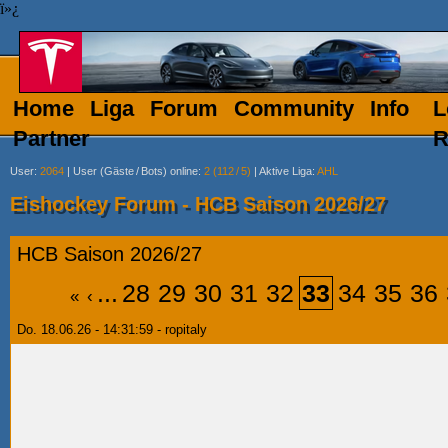
ï»¿
Home
Liga
Forum
Community
Info
L
Partner
R
User
:
2064
|
User (Gäste
/
Bots) online
:
2 (112
/
5)
|
Aktive Liga
:
AHL
Eishockey Forum - HCB Saison 2026/27
HCB Saison 2026/27
...
28
29
30
31
32
33
34
35
36
«
‹
Do. 18.06.26 - 14:31:59 - ropitaly