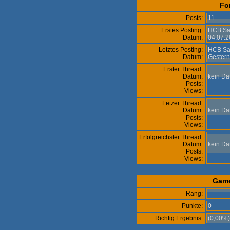
Fo
Posts:
11
Erstes Posting:
HCB Sa
Datum:
04.07.2
Letztes Posting:
HCB Sa
Datum:
Gestern
Erster Thread:
Datum:
kein D
Posts:
Views:
Letzer Thread:
Datum:
kein D
Posts:
Views:
Erfolgreichster Thread:
Datum:
kein D
Posts:
Views:
Gam
Rang:
Punkte:
0
Richtig Ergebnis:
(0,00%