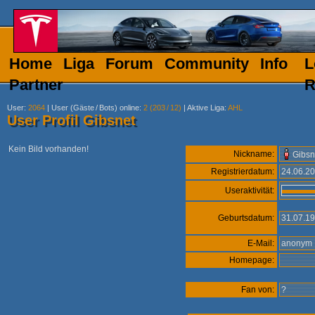
Home
Liga
Forum
Community
Info
L
Partner
R
User
:
2064
|
User (Gäste
/
Bots) online
:
2 (203
/
12)
|
Aktive Liga
:
AHL
User Profil Gibsnet
Kein Bild vorhanden!
Nickname:
Gibsn
Registrierdatum:
24.06.2
Useraktivität:
Geburtsdatum:
31.07.1
E-Mail:
anony
Homepage:
Fan von:
?