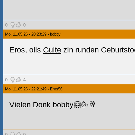
0
0
Mo. 11.05.26 - 20:23:29 - bobby
Eros, olls
Guite
zin runden Geburtst
0
4
Mo. 11.05.26 - 22:21:49 - Eros56
Vielen Donk bobby🤗🥳🥂
0
0