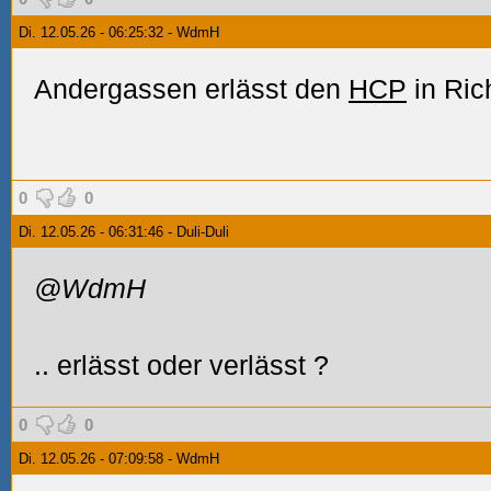
Di. 12.05.26 - 06:25:32 - WdmH
Andergassen erlässt den
HCP
in Ric
0
0
Di. 12.05.26 - 06:31:46 - Duli-Duli
@WdmH
.. erlässt oder verlässt
?
0
0
Di. 12.05.26 - 07:09:58 - WdmH