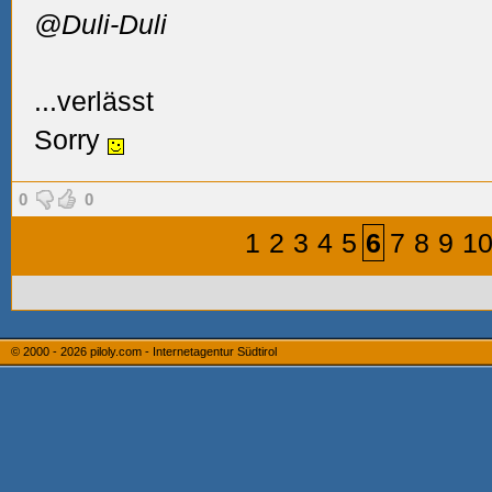
@Duli-Duli
...verlässt
Sorry
0
0
1
2
3
4
5
6
7
8
9
1
© 2000 - 2026
piloly.com - Internetagentur Südtirol