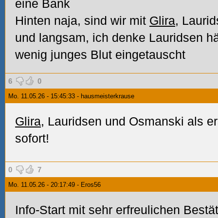
eine Bank
Hinten naja, sind wir mit
Glira
, Lauri
und langsam, ich denke Lauridsen hät
wenig junges Blut eingetauscht
6
0
Mo. 11.05.26 - 15:45:33 - hausmeisterkrause
Glira
, Lauridsen und Osmanski als e
sofort!
0
7
Mo. 11.05.26 - 20:17:49 - Eros56
Info-Start mit sehr erfreulichen Best