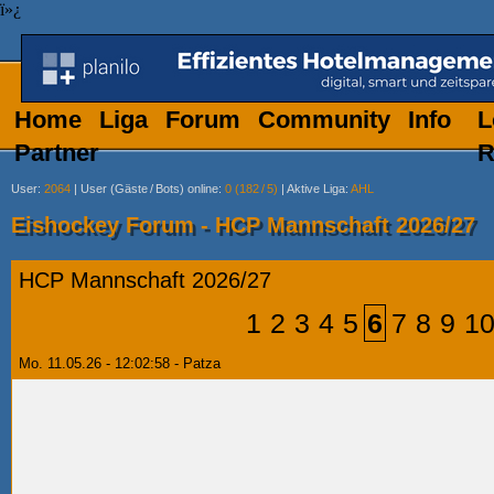
ï»¿
Home
Liga
Forum
Community
Info
L
Partner
R
User
:
2064
|
User (Gäste
/
Bots) online
:
0 (182
/
5)
|
Aktive Liga
:
AHL
Eishockey Forum - HCP Mannschaft 2026/27
HCP Mannschaft 2026/27
1
2
3
4
5
6
7
8
9
1
Mo. 11.05.26 - 12:02:58 - Patza