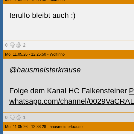
Ierullo bleibt auch :)
0
2
Mo. 11.05.26 - 12:25:50 - Wolfinho
@hausmeisterkrause
‎Folge dem Kanal HC Falkensteiner
P
whatsapp.com/channel/0029VaCRA
0
1
Mo. 11.05.26 - 12:38:28 - hausmeisterkrause