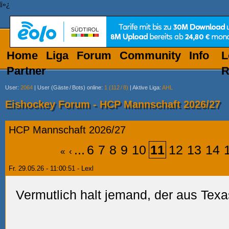
ï»¿
Home
Liga
Forum
Community
Info
L
Partner
R
User
:
2064
|
User (Gäste
/
Bots) online
:
1 (112
/
8)
|
Aktive Liga
:
AHL
Eishockey Forum - HCP Mannschaft 2026/27
HCP Mannschaft 2026/27
...
6
7
8
9
10
11
12
13
14
«
‹
Fr. 29.05.26 - 11:00:51 - Lexl
Vermutlich halt jemand, der aus Texa