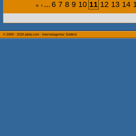
...
6
7
8
9
10
11
12
13
14
«
‹
© 2000 - 2026
piloly.com - Internetagentur Südtirol