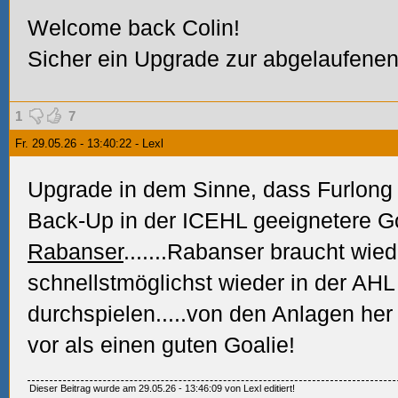
Welcome back Colin!
Sicher ein Upgrade zur abgelaufenen
1
7
Fr. 29.05.26 - 13:40:22 - Lexl
Upgrade in dem Sinne, dass Furlong 
Back-Up in der ICEHL geeignetere Goa
Rabanser
.......Rabanser braucht wied
schnellstmöglichst wieder in der AH
durchspielen.....von den Anlagen her
vor als einen guten Goalie!
Dieser Beitrag wurde am 29.05.26 - 13:46:09 von Lexl editiert!