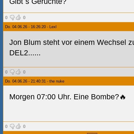
Gibt`s Gerüchte?
0
0
Do. 04.06.26 - 16:26:20 - Lexl
Jon Blum steht vor einem Wechsel z
DEL2......
0
0
Do. 04.06.26 - 21:40:31 - the nuke
Morgen 07:00 Uhr. Eine Bombe?🔥
0
0