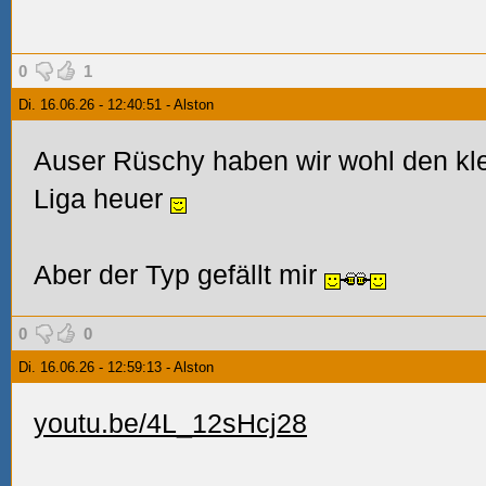
0
1
Di. 16.06.26 - 12:40:51 - Alston
Auser Rüschy haben wir wohl den kle
Liga heuer
Aber der Typ gefällt mir
0
0
Di. 16.06.26 - 12:59:13 - Alston
youtu.be/4L_12sHcj28