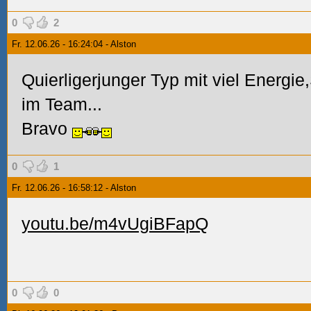
0
2
Fr. 12.06.26 - 16:24:04 - Alston
Quierligerjunger Typ mit viel Energie
im Team...
Bravo
0
1
Fr. 12.06.26 - 16:58:12 - Alston
youtu.be/m4vUgiBFapQ
0
0