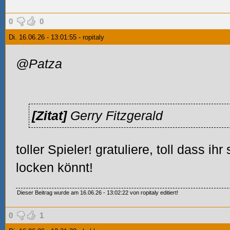
0
0
Di. 16.06.26 - 13:01:55 - ropitaly
@Patza
[Zitat]
Gerry Fitzgerald
toller Spieler! gratuliere, toll dass ih
locken könnt!
Dieser Beitrag wurde am 16.06.26 - 13:02:22 von ropitaly editiert!
0
1