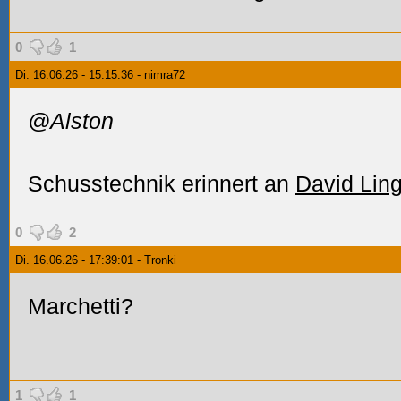
0
1
Di. 16.06.26 - 15:15:36 - nimra72
@Alston
Schusstechnik erinnert an
David Lin
0
2
Di. 16.06.26 - 17:39:01 - Tronki
Marchetti?
1
1