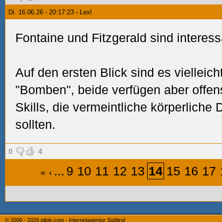
Di. 16.06.26 - 20:17:23 - Lexl
Fontaine und Fitzgerald sind interess
Auf den ersten Blick sind es vielleich
"Bomben", beide verfügen aber offen
Skills, die vermeintliche körperliche
sollten.
0
4
...
9
10
11
12
13
14
15
16
17
«
‹
© 2000 - 2026
piloly.com - Internetagentur Südtirol