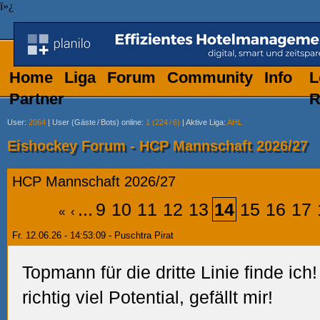
ï»¿
Home
Liga
Forum
Community
Info
L
Partner
R
User
:
2064
|
User (Gäste
/
Bots) online
:
1 (224
/
6)
|
Aktive Liga
:
AHL
Eishockey Forum - HCP Mannschaft 2026/27
HCP Mannschaft 2026/27
...
9
10
11
12
13
14
15
16
17
«
‹
Fr. 12.06.26 - 14:53:09 - Puschtra Pirat
Topmann für die dritte Linie finde ich!
richtig viel Potential, gefällt mir!