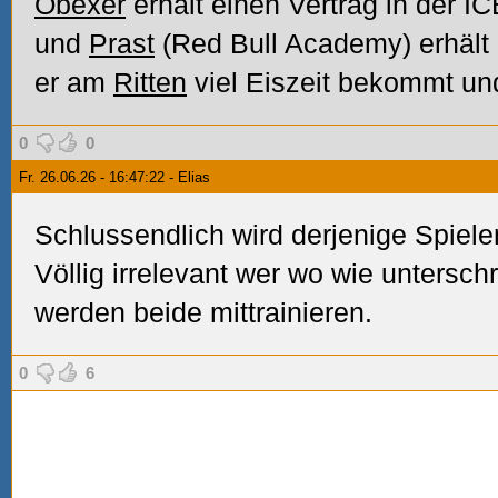
Obexer
erhält einen Vertrag in der I
und
Prast
(Red Bull Academy) erhält
er am
Ritten
viel Eiszeit bekommt und
0
0
Fr. 26.06.26 - 16:47:22 - Elias
Schlussendlich wird derjenige Spiele
Völlig irrelevant wer wo wie untersc
werden beide mittrainieren.
0
6