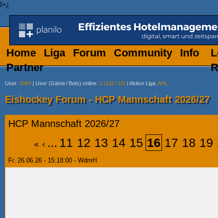
ï»¿
Home
Liga
Forum
Community
Info
L
Partner
R
User
:
2064
|
User (Gäste
/
Bots) online
:
2 (152
/
10)
|
Aktive Liga
:
AHL
Eishockey Forum - HCP Mannschaft 2026/27
HCP Mannschaft 2026/27
...
11
12
13
14
15
16
17
18
19
«
‹
Fr. 26.06.26 - 15:18:00 - WdmH