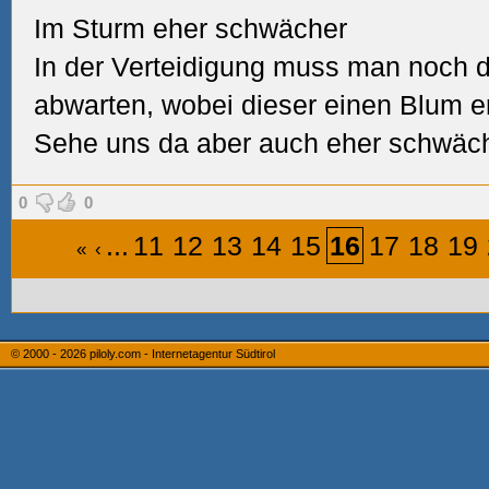
Im Sturm eher schwächer
In der Verteidigung muss man noch d
abwarten, wobei dieser einen Blum e
Sehe uns da aber auch eher schwäch
0
0
...
11
12
13
14
15
16
17
18
19
«
‹
© 2000 - 2026
piloly.com - Internetagentur Südtirol