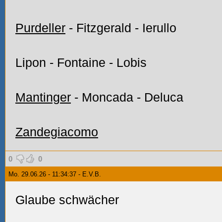
Purdeller
- Fitzgerald - Ierullo
Lipon - Fontaine - Lobis
Mantinger
- Moncada - Deluca
Zandegiacomo
0
0
Mo. 29.06.26 - 11:34:37 - E.V.B.
Glaube schwächer