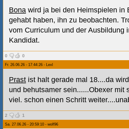
Bona
wird ja bei den Heimspielen in
gehabt haben, ihn zu beobachten. T
vom Curriculum und der Ausbildung i
Kandidat.
0
0
Fr. 26.06.26 - 17:44:26 - Lexl
Prast
ist halt gerade mal 18....da wir
und behutsamer sein......Obexer mit 
viel. schon einen Schritt weiter....u
2
1
Sa. 27.06.26 - 20:59:10 - wolf96