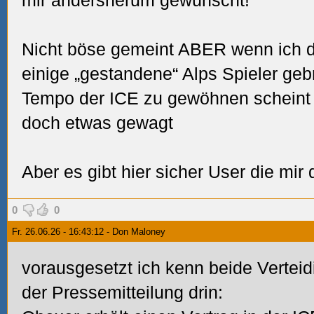
mir andersherum gewünscht!
Nicht böse gemeint ABER wenn ich d
einige „gestandene“ Alps Spieler ge
Tempo der ICE zu gewöhnen scheint m
doch etwas gewagt
Aber es gibt hier sicher User die mir
0
0
Fr. 26.06.26 - 16:43:12 - Don Maloney
vorausgesetzt ich kenn beide Verteidi
der Pressemitteilung drin: