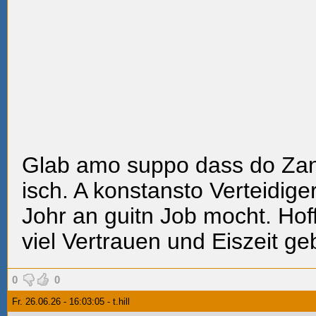
Glab amo suppo dass do Zan
isch. A konstansto Verteidige
Johr an guitn Job mocht. Hof
viel Vertrauen und Eiszeit g
0
0
Fr. 26.06.26 - 16:03:05 - t.hill