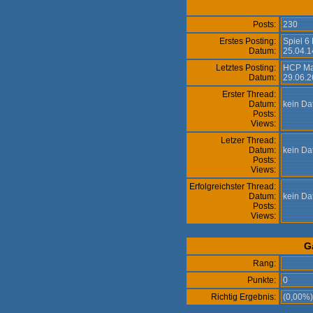
Posts:
230
Erstes Posting:
Spiel 6 
Datum:
25.04.1
Letztes Posting:
HCP Ma
Datum:
29.06.2
Erster Thread:
Datum:
kein D
Posts:
Views:
Letzer Thread:
Datum:
kein D
Posts:
Views:
Erfolgreichster Thread:
Datum:
kein D
Posts:
Views:
G
Rang:
Punkte:
0
Richtig Ergebnis:
(0,00%