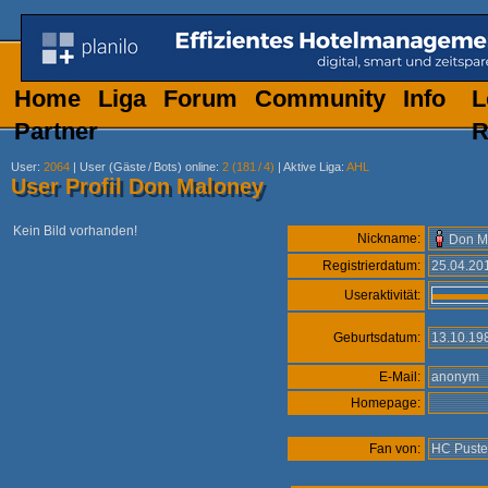
Home
Liga
Forum
Community
Info
L
Partner
R
User
:
2064
|
User (Gäste
/
Bots) online
:
2 (181
/
4)
|
Aktive Liga
:
AHL
User Profil Don Maloney
Kein Bild vorhanden!
Nickname:
Don M
Registrierdatum:
25.04.2
Useraktivität:
Geburtsdatum:
13.10.19
E-Mail:
anonym
Homepage:
Fan von:
HC Puster