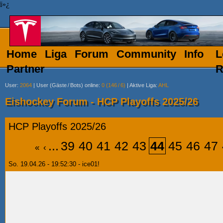
ï»¿
Home
Liga
Forum
Community
Info
L
Partner
R
User
:
2064
|
User (Gäste
/
Bots) online
:
0 (146
/
6)
|
Aktive Liga
:
AHL
Eishockey Forum - HCP Playoffs 2025/26
HCP Playoffs 2025/26
...
39
40
41
42
43
44
45
46
47
«
‹
So. 19.04.26 - 19:52:30 - ice01!