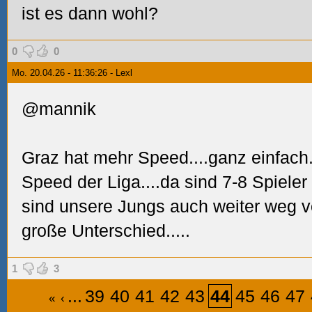
ist es dann wohl?
0
0
Mo. 20.04.26 - 11:36:26 - Lexl
@mannik
Graz hat mehr Speed....ganz einfach
Speed der Liga....da sind 7-8 Spieler
sind unsere Jungs auch weiter weg vo
große Unterschied.....
1
3
...
39
40
41
42
43
44
45
46
47
«
‹