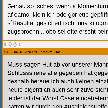
Genau so isches, wenn s`Momentum la
af oamol kleinlich odo gor ette gepfi
s`Resultat gesichert isch, nua kriogm
zugsprochn... obo sel ette erscht be
0
7
So. 19.04.26 - 23:00:39 - Puschtra Pirat
Muss sagen Hut ab vor unserer Manns
Schlusssirene alle gegeben hat gege
deshalb bereue ich auch keinen einz
heute eigentlich auch sehr zuversicht
leider ist der Worst Case eingetreten
hatten wir durch den Ausgleichstreff