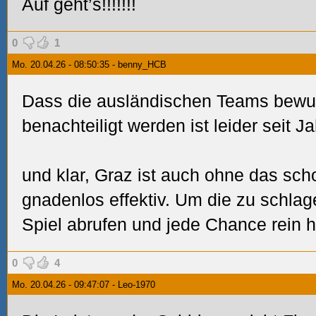
Auf geht’s!!!!!!!
0
1
Mo. 20.04.26 - 08:50:35 - benny_HCB
Dass die ausländischen Teams bewus
benachteiligt werden ist leider seit J
und klar, Graz ist auch ohne das sch
gnadenlos effektiv. Um die zu schla
Spiel abrufen und jede Chance rein 
0
4
Mo. 20.04.26 - 09:47:07 - Leo-1970