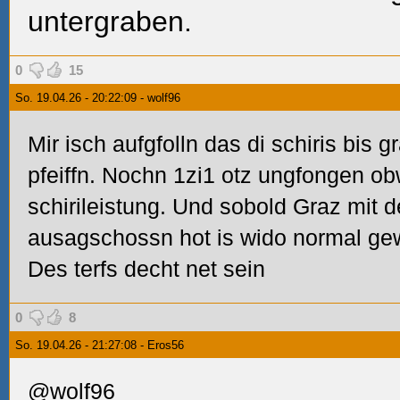
untergraben.
0
15
So. 19.04.26 - 20:22:09 - wolf96
Mir isch aufgfolln das di schiris bis 
pfeiffn. Nochn 1zi1 otz ungfongen obw
schirileistung. Und sobold Graz mit d
ausagschossn hot is wido normal g
Des terfs decht net sein
0
8
So. 19.04.26 - 21:27:08 - Eros56
@wolf96