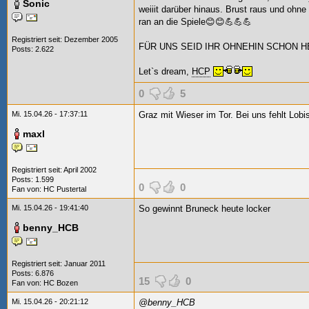
Sonic
weiiit darüber hinaus. Brust raus und ohn
ran an die Spiele😊😊💪💪💪
Registriert seit: Dezember 2005
FÜR UNS SEID IHR OHNEHIN SCHON 
Posts: 2.622
Let`s dream,
HCP
0
5
Mi. 15.04.26 - 17:37:11
Graz mit Wieser im Tor. Bei uns fehlt Lobi
maxl
Registriert seit: April 2002
Posts: 1.599
0
0
Fan von:
HC Pustertal
Mi. 15.04.26 - 19:41:40
So gewinnt Bruneck heute locker
benny_HCB
Registriert seit: Januar 2011
Posts: 6.876
15
0
Fan von:
HC Bozen
Mi. 15.04.26 - 20:21:12
@benny_HCB