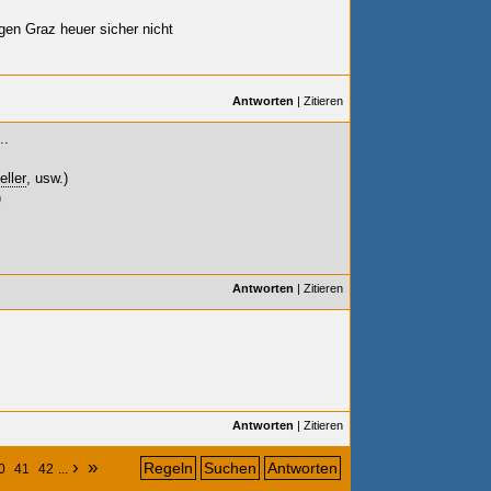
en Graz heuer sicher nicht
Antworten
|
Zitieren
..
eller
, usw.)
)
Antworten
|
Zitieren
Antworten
|
Zitieren
›
»
Regeln
Suchen
Antworten
0
41
42
...