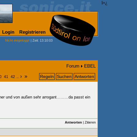
ï»¿
Login
Registrieren
Nicht eingeloggt!
| Zeit: 13:10:03
Forum
EBEL
›
»
Regeln
Suchen
Antworten
0
41
42
...
icher und von außen sehr arrogant………da passt ein
Antworten
|
Zitieren