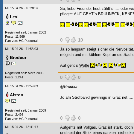
Mi. 15.04.26 - 10:28:37
So, liebe Freunde, heut zählt`s......oder wi
pflegte: AUF GEHT`s BRUUNECK, KENF
Lexl
Registriert seit: Januar 2002
Posts: 11.569
0
10
Fan von:
HC Pustertal
Mi. 15.04.26 - 11:53:03
Ja so langsam steigt sicher die Nervosität
möglich und mit kühlem Kopf an die Sache
Brodeur
Auf geht`s
Wölfe
Registriert seit: März 2006
0
0
Posts: 1.241
Mi. 15.04.26 - 11:59:03
@Brodeur
Alston
Jo afn Strofbankl gewinngs in Graz net.....
Registriert seit: Januar 2009
Posts: 2.498
0
0
Fan von:
HC Pustertal
Mi. 15.04.26 - 13:41:17
Aufgehts mit Vollgas, Graz ist stark, doch 
und seid der Stolz eines ganzen, eishock