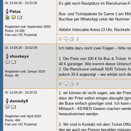
Di. 14.04.26 - 15:33:35
Es gibt noch Restplätze im Rienzkurven-F
Patza
Bus‑ und Ticketpakete für Game 1 am Mit
Buchbar per WhatsApp unter der Nummer +
Registriert seit: September 2000
Abfahrt Intercable Arena 13 Uhr, Rückkehr
Posts: 14.200
Fan von:
HC Pustertal
0
2
Di. 14.04.26 - 16:02:09
Ich hätte dazu noch zwei Fragen – bitte ni
xhockeyx
1. Der Preis von 100 € für Bus & Ticket: 
40 € günstiger. Wie kommt dieser Untersc
2. Die Rienzkurve verkauft NUR Tickets f
Registriert seit: Januar 2019
jedoch 33 € angezeigt – wie erklärt sich di
Posts: 49
0
0
Di. 14.04.26 - 16:20:32
1. wir können dir nicht sagen, wie der Pr
dass der Präsi selbst einiges dazugibt (gr
daniedy9
die Buse einfach günstiger sind. Ich kann 
Mittwoch - KEINEN Gewinn machen werden,
herauskommen werden.
Registriert seit: April 2010
Posts: 494
2. Wir sind in Kontakt mit dem Ticket-Offi
Fan von:
HC Pustertal
den wir auch pro Person bezahlen müssen.