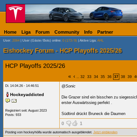
Home
Liga
Forum
Community
Info
Partner
User
:
2064
|
User (Gäste
/
Bots) online
:
0 (173
/
9)
|
Aktive Liga
:
AHL
Eishockey Forum - HCP Playoffs 2025/26
HCP Playoffs 2025/26
«
‹
...
32
33
34
35
36
37
38
39
4
Di. 14.04.26 - 14:46:51
@Sonic
Hockeyaddicted
Die Grazer sind ein bisschen zu siegess
erster Auswärtssieg perfekt
.
Registriert seit: August 2023
Südtirol drückt Bruneck die Daumen
Posts: 933
0
1
Posting von hockeyhöifa wurde automatisch ausgeblendet.
Jetzt einblenden