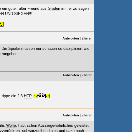
e ein guter, alter Freund aus
Gröden
immer zu sagen
EN UND SIEGEN!!!
Antworten
|
Zitieren
. Die Spieler müssen nur schauen so diszipliniert wie
 rangehen.....
Antworten
|
Zitieren
..tippe ein 2:3
HCP
Antworten
|
Zitieren
ihr,
Wölfe
, habt schon Aussergewöhnliches geleistet
eyverrückten, schwarzgelben Tales und dazu noch