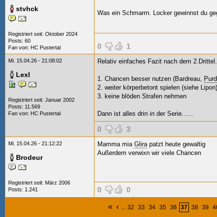
stvhck
Was ein Schmarrn. Locker gewinnst du geg
Registriert seit: Oktober 2024
Posts: 60
0
1
Fan von:
HC Pustertal
Mi. 15.04.26 - 21:08:02
Relativ einfaches Fazit nach dem 2.Drittel.
Lexl
1. Chancen besser nutzen (Bardreau,
Purd
2. weiter körperbetont spielen (siehe Lipon
3. keine blöden Strafen nehmen
Registriert seit: Januar 2002
Posts: 11.569
Dann ist alles drin in der Serie......
Fan von:
HC Pustertal
0
3
Mi. 15.04.26 - 21:12:22
Mamma mia
Glira
patzt heute gewaltig
Außerdem verwixn wir viele Chancen
Brodeur
Registriert seit: März 2006
0
0
Posts: 1.241
«
‹
...
32
33
34
35
36
37
38
39
4