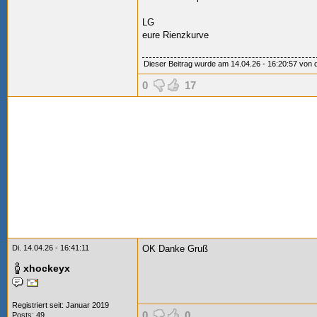
LG
eure Rienzkurve
Dieser Beitrag wurde am 14.04.26 - 16:20:57 von da
0
17
Di. 14.04.26 - 16:41:11
OK Danke Gruß
xhockeyx
Registriert seit: Januar 2019
0
0
Posts: 49