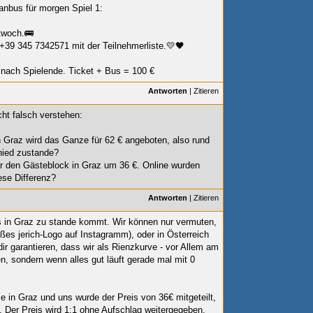
anbus für morgen Spiel 1:
twoch.🚌
39 345 7342571 mit der Teilnehmerliste.💛🖤
 nach Spielende. Ticket + Bus = 100 €
Antworten
|
Zitieren
cht falsch verstehen:
In Graz wird das Ganze für 62 € angeboten, also rund
hied zustande?
ür den Gästeblock in Graz um 36 €. Online wurden
ese Differenz?
Antworten
|
Zitieren
eis in Graz zu stande kommt. Wir können nur vermuten,
oßes jerich-Logo auf Instagramm), oder in Österreich
dir garantieren, dass wir als Rienzkurve - vor Allem am
 sondern wenn alles gut läuft gerade mal mit 0
ce in Graz und uns wurde der Preis von 36€ mitgeteilt,
 Der Preis wird 1:1 ohne Aufschlag weitergegeben.