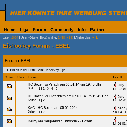
Home
Liga
Forum
Community
Info
Partner
User
:
2064
|
User (Gäste
/
Bots) online
:
2 (204
/
13)
|
Aktive Liga
:
AHL
Eishockey Forum - EBEL
Forum
EBEL
HC Bozen in der Erste Bank Eishockey Liga
Status
User
Thema
Erstellt
HC Bozen vs Villach am 03.01.14 um 19.45 Uhr
Jury
Seiten:
1
|
2
|
3
|
4
|
5
Do. 02.01
HC Bozen vs Graz 99ers am 07.01.14 um 19:45 Uhr
Jury
Seiten:
1
|
2
Mo. 06.01
KAC - HC Bozen am 05.01.2014
benn
Seiten:
1
|
2
Sa. 04.01
benn
Derby am Neujahrstag: Innsbruck - Bozen
Mi. 01.01