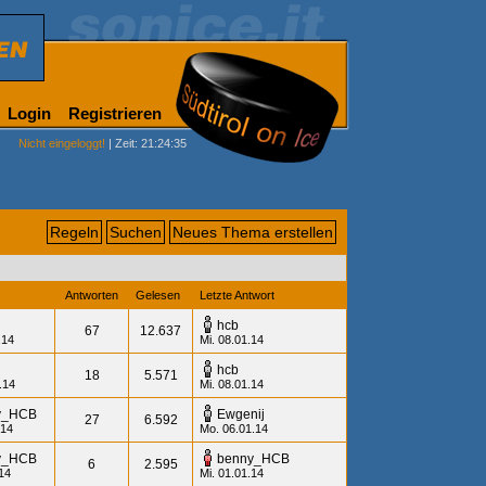
Login
Registrieren
Nicht eingeloggt!
| Zeit: 21:24:35
Regeln
Suchen
Neues Thema erstellen
Antworten
Gelesen
Letzte Antwort
hcb
67
12.637
.14
Mi. 08.01.14
hcb
18
5.571
.14
Mi. 08.01.14
y_HCB
Ewgenij
27
6.592
.14
Mo. 06.01.14
y_HCB
benny_HCB
6
2.595
.14
Mi. 01.01.14