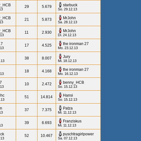
y_HCB
starbuck
29
5.679
13
So. 29.12.13
y_HCB
MrJohn
21
5.873
.13
Sa. 28.12.13
y_HCB
MrJohn
11
2.930
.13
Di. 24.12.13
17
the ironman 27
17
4.525
.13
Mo. 23.12.13
Jury
38
8.007
.13
Mi. 18.12.13
1
the ironman 27
18
4.168
.13
Mo. 16.12.13
7
benny_HCB
10
2.472
.13
So. 15.12.13
ohc
Hansi
51
14.814
.13
So. 15.12.13
an
Patza
37
7.375
13
Mi. 11.12.13
Franziskus
39
6.693
13
Mi. 11.12.13
uck
puschtragirlpower
52
10.467
.13
Sa. 07.12.13