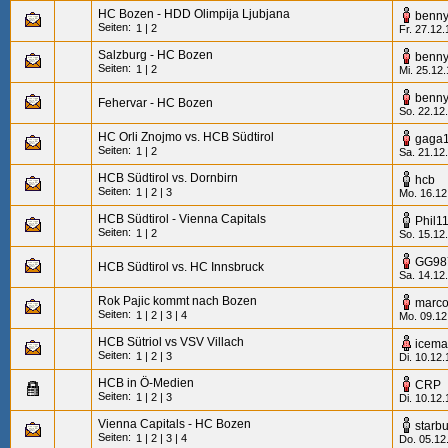
HC Bozen - HDD Olimpija Ljubjana
benn
Seiten:
1
|
2
Fr. 27.12.
Salzburg - HC Bozen
benn
Seiten:
1
|
2
Mi. 25.12
benn
Fehervar - HC Bozen
So. 22.12
HC Orli Znojmo vs. HCB Südtirol
gaga
Seiten:
1
|
2
Sa. 21.12
HCB Südtirol vs. Dornbirn
hcb
Seiten:
1
|
2
|
3
Mo. 16.12
HCB Südtirol - Vienna Capitals
Phil1
Seiten:
1
|
2
So. 15.12
GG98
HCB Südtirol vs. HC Innsbruck
Sa. 14.12
Rok Pajic kommt nach Bozen
marc
Seiten:
1
|
2
|
3
|
4
Mo. 09.12
HCB Sütriol vs VSV Villach
icem
Seiten:
1
|
2
|
3
Di. 10.12.
HCB in Ö-Medien
CRP
Seiten:
1
|
2
|
3
Di. 10.12.
Vienna Capitals - HC Bozen
starb
Seiten:
1
|
2
|
3
|
4
Do. 05.12