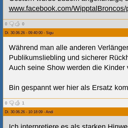
www.facebook.com/WipptalBronco
0
0
Di. 30.06.26 - 09:40:00 - Sigu
Während man alle anderen Verlänger
Publikumsliebling und sicherer Rückhal
Auch seine Show werden die Kinder 
Bin gespannt wer hier als Ersatz kom
0
1
Di. 30.06.26 - 10:18:09 - Andi
Ich interpretiere es als starken Hinw