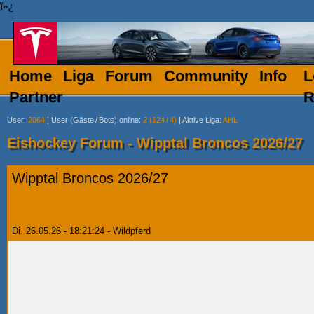
ï»¿
Home
Liga
Forum
Community
Info
L
Partner
R
User
:
2064
|
User (Gäste
/
Bots) online
:
2 (124
/
4)
|
Aktive Liga
:
AHL
Eishockey Forum - Wipptal Broncos 2026/27
Wipptal Broncos 2026/27
Di. 26.05.26 - 18:21:24 - Wildpferd