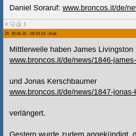
Daniel Soraruf:
www.broncos.it/de/new
0
1
Di. 30.06.26 - 09:33:13 - Andi
Mittlerweile haben James Livingston
www.broncos.it/de/news/1846-james-l
und Jonas Kerschbaumer
www.broncos.it/de/news/1847-jonas-
verlängert.
Gestern wurde zudem angekündigt, d