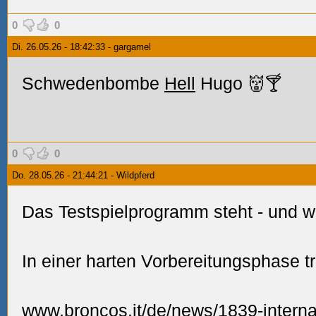
0
0
Di. 26.05.26 - 18:42:33 - gargamel
Schwedenbombe
Hell
Hugo 👹🍸
0
0
Do. 28.05.26 - 21:44:21 - Wildpferd
Das Testspielprogramm steht - und wa
In einer harten Vorbereitungsphase t
www.broncos.it/de/news/1839-internat