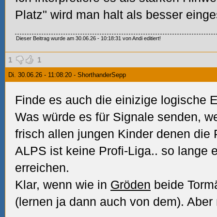
Platz" wird man halt als besser eing
Dieser Beitrag wurde am 30.06.26 - 10:18:31 von Andi editiert!
1
1
Di. 30.06.26 - 11:08:20 - ShorthanderSepp
Finde es auch die einizige logische
Was würde es für Signale senden, we
frisch allen jungen Kinder denen die P
ALPS ist keine Profi-Liga.. so lange 
erreichen.
Klar, wenn wie in
Gröden
beide Tormä
(lernen ja dann auch von dem). Aber