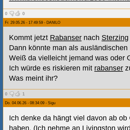
0
0
Fr. 29.05.26 - 17:49:59 - DANILO
Kommt jetzt
Rabanser
nach
Sterzing
Dann könnte man als ausländischen G
Weiß da vielleicht jemand was oder
Ich würde es riskieren mit
rabanser
zu
Was meint ihr?
0
1
Do. 04.06.26 - 08:34:09 - Sigu
Ich denke da hängt viel davon ab ob G
haben. (Ich nehme an Livingston wi