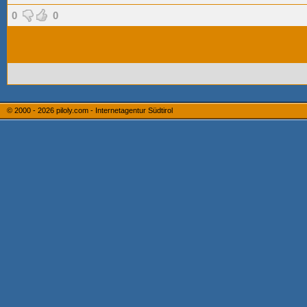
0
0
© 2000 - 2026
piloly.com - Internetagentur Südtirol