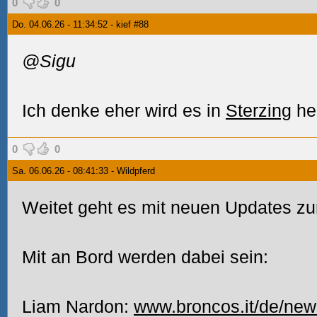
0
0
Do. 04.06.26 - 11:34:52 - kief #88
@Sigu
Ich denke eher wird es in
Sterzing
he
0
0
Sa. 06.06.26 - 08:41:33 - Wildpferd
Weitet geht es mit neuen Updates z
Mit an Bord werden dabei sein:
Liam Nardon:
www.broncos.it/de/news