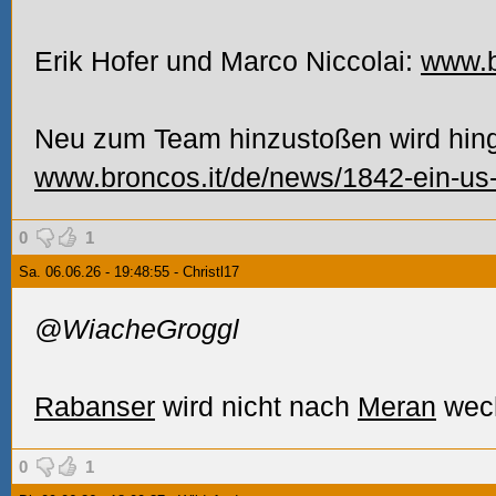
Erik Hofer und Marco Niccolai:
www.b
Neu zum Team hinzustoßen wird hin
www.broncos.it/de/news/1842-ein-us-
0
1
Sa. 06.06.26 - 19:48:55 - Christl17
@WiacheGroggl
Rabanser
wird nicht nach
Meran
wec
0
1