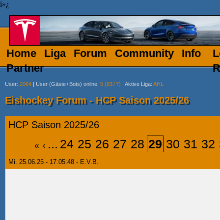
ï»¿
Home
Liga
Forum
Community
Info
L
Partner
R
User
:
2064
|
User (Gäste
/
Bots) online
:
5 (93
/
7)
|
Aktive Liga
:
AHL
Eishockey Forum - HCP Saison 2025/26
HCP Saison 2025/26
...
24
25
26
27
28
29
30
31
32
«
‹
Mi. 25.06.25 - 17:05:48 - E.V.B.