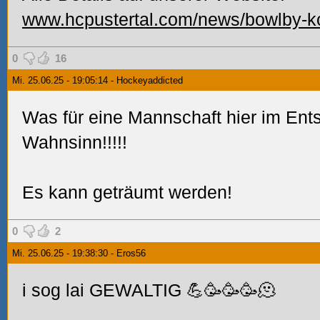
www.hcpustertal.com/news/bowlby-
0
16
Mi. 25.06.25 - 19:05:14 - Hockeyaddicted
Was für eine Mannschaft hier im Entst
Wahnsinn!!!!!
Es kann geträumt werden!
0
2
Mi. 25.06.25 - 19:38:30 - Eros56
i sog lai GEWALTIG 💪🥳🥳🥳🫠