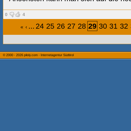
0
4
...
24
25
26
27
28
29
30
31
32
«
‹
© 2000 - 2026
piloly.com - Internetagentur Südtirol