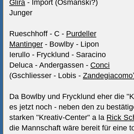
Glira
- Import (Osmanski?)
Junger
Rueschhoff - C -
Purdeller
Mantinger
- Bowlby - Lipon
Ierullo - Frycklund - Saracino
Deluca - Andergassen -
Conci
(Gschliesser - Lobis -
Zandegiacomo
Da Bowlby und Frycklund eher die "
es jetzt noch - neben den zu bestätig
starken "Kreativ-Center" a la
Rick Sc
die Mannschaft wäre bereit für eine to