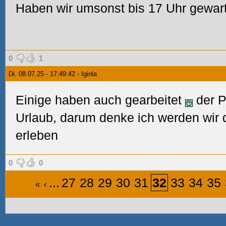
Haben wir umsonst bis 17 Uhr gewar
0
1
Di. 08.07.25 - 17:49:42 - Iginla
Einige haben auch gearbeitet
der P
Urlaub, darum denke ich werden wir 
erleben
0
0
...
27
28
29
30
31
32
33
34
35
«
‹