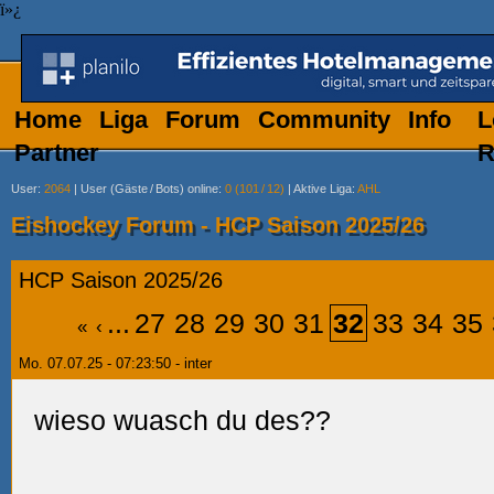
ï»¿
Home
Liga
Forum
Community
Info
L
Partner
R
User
:
2064
|
User (Gäste
/
Bots) online
:
0 (101
/
12)
|
Aktive Liga
:
AHL
Eishockey Forum - HCP Saison 2025/26
HCP Saison 2025/26
...
27
28
29
30
31
32
33
34
35
«
‹
Mo. 07.07.25 - 07:23:50 - inter
wieso wuasch du des??