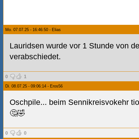
Mo. 07.07.25 - 16:46:50 - Elias
Lauridsen wurde vor 1 Stunde von den
verabschiedet.
0
1
Di. 08.07.25 - 09:06:14 - Eros56
Oschpile... beim Sennikreisvokehr t
🤔🤣
0
0