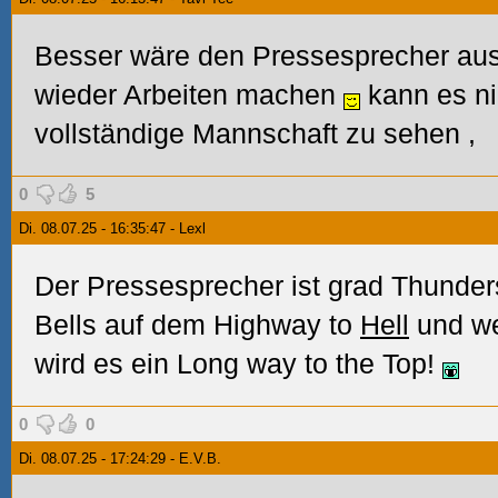
Besser wäre den Pressesprecher au
wieder Arbeiten machen
kann es ni
vollständige Mannschaft zu sehen
,
0
5
Di. 08.07.25 - 16:35:47 - Lexl
Der Pressesprecher ist grad Thunders
Bells auf dem Highway to
Hell
und we
wird es ein Long way to the Top!
0
0
Di. 08.07.25 - 17:24:29 - E.V.B.