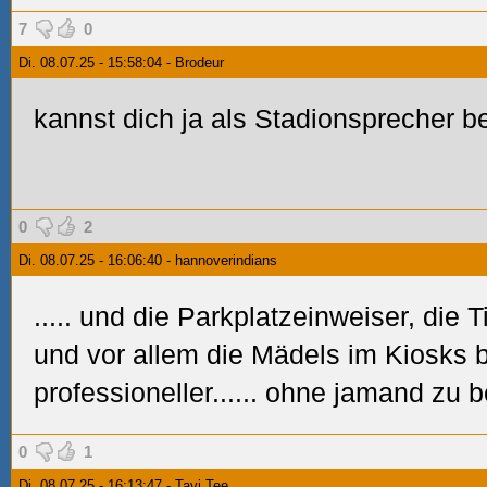
7
0
Di. 08.07.25 - 15:58:04 - Brodeur
kannst dich ja als Stadionsprecher b
0
2
Di. 08.07.25 - 16:06:40 - hannoverindians
..... und die Parkplatzeinweiser, die
und vor allem die Mädels im Kiosks b
professioneller...... ohne jamand zu 
0
1
Di. 08.07.25 - 16:13:47 - Tavi Tee