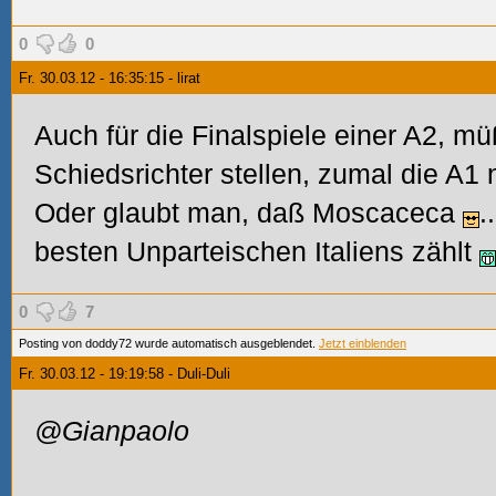
0
0
Fr. 30.03.12 - 16:35:15 - lirat
Auch für die Finalspiele einer A2, m
Schiedsrichter stellen, zumal die A1 n
Oder glaubt man, daß Moscaceca
.
besten Unparteischen Italiens zählt
0
7
Posting von doddy72 wurde automatisch ausgeblendet.
Jetzt einblenden
Fr. 30.03.12 - 19:19:58 - Duli-Duli
@Gianpaolo