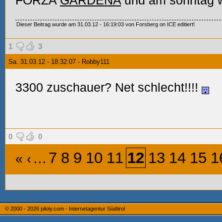
FORZA
GARDENA
und am sonntag w
Dieser Beitrag wurde am 31.03.12 - 16:19:03 von Forsberg on ICE editiert!
1
3
Sa. 31.03.12 - 18:32:07 - Robby111
3300 zuschauer? Net schlecht!!!!
0
0
...
7
8
9
10
11
12
13
14
15
1
«
‹
© 2000 - 2026
piloly.com - Internetagentur Südtirol