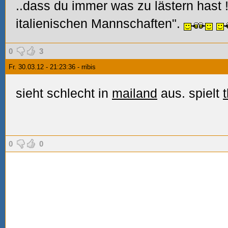
..dass du immer was zu lästern hast
italienischen Mannschaften".
0
3
Fr. 30.03.12 - 21:23:36 - rribis
sieht schlecht in
mailand
aus. spielt
0
0