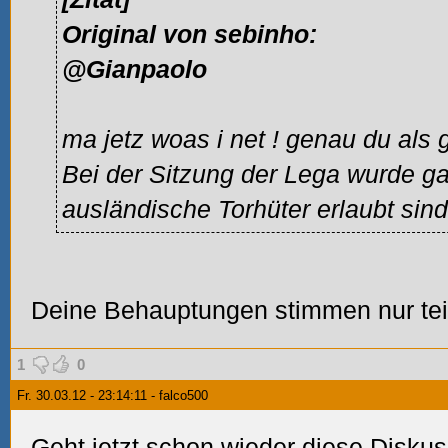
Original von sebinho:
@Gianpaolo
ma jetz woas i net
! genau du als 
Bei der Sitzung der Lega wurde 
ausländische Torhüter erlaubt sind
Deine Behauptungen stimmen nur tei
1
0
Fr. 30.03.12 - 23:14:11 - falco500
Geht jetzt schon wieder diese Disku