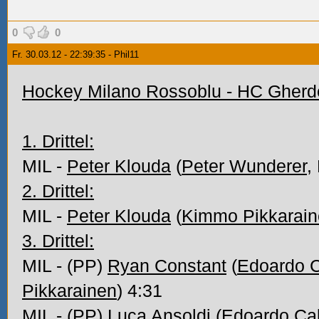
0
0
Fr. 30.03.12 - 22:39:35 - Phil11
Hockey Milano Rossoblu - HC Gherdein
1. Drittel:
MIL -
Peter Klouda
(
Peter Wunderer
,
2. Drittel:
MIL -
Peter Klouda
(
Kimmo Pikkarai
3. Drittel:
MIL - (PP)
Ryan Constant
(
Edoardo C
Pikkarainen
) 4:31
MIL - (PP)
Luca Ansoldi
(
Edoardo Cal