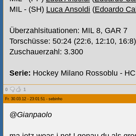
MIL - (SH)
Luca Ansoldi
(
Edoardo Cal
Überzahlsituationen: MIL 8, GAR 7
Torschüsse: 50:24 (22:6, 12:10, 16:8)
Zuschauerzahl: 3.300
Serie:
Hockey Milano Rossoblu - H
0
1
Fr. 30.03.12 - 23:01:51 - sebinho
@Gianpaolo
ma jetz woas i net
! genau du als gr