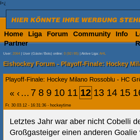
ï»¿
Home
Liga
Forum
Community
Info
L
Partner
R
User
:
2064
|
User (Gäste
/
Bots) online
:
0 (92
/
85)
|
Aktive Liga
:
AHL
Eishockey Forum - Playoff-Finale: Hockey Mi
Playoff-Finale: Hockey Milano Rossoblu - HC G
...
7
8
9
10
11
12
13
14
15
1
«
‹
Fr. 30.03.12 - 16:31:36 - hockeytime
Letztes Jahr war aber nicht Cobelli d
Großgasteiger einen anderen Goalie vo