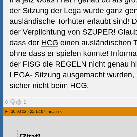
der Sitzung der Lega wurde ganz ge
ausländische Torhüter erlaubt sind! 
der Verplichtung von SZUPER! Glaub
dass der
HCG
einen ausländischen To
ohne dass er spielen könnte! Informat
der FISG die REGELN nicht genau hi
LEGA- Sitzung ausgemacht wurden, d
sicher nicht beim
HCG
.
0
1
Fr. 30.03.12 - 23:12:07 - mannik
[Zitat]