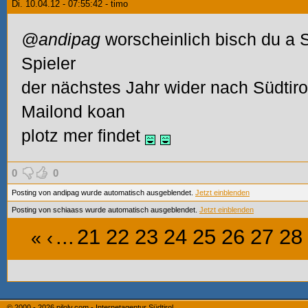
Di. 10.04.12 - 07:55:42 - timo
@andipag
worscheinlich bisch du a S
Spieler
der nächstes Jahr wider nach Südtiro
Mailond koan
plotz mer findet
0
0
Posting von andipag wurde automatisch ausgeblendet.
Jetzt einblenden
Posting von schiaass wurde automatisch ausgeblendet.
Jetzt einblenden
...
21
22
23
24
25
26
27
28
«
‹
© 2000 - 2026
piloly.com - Internetagentur Südtirol