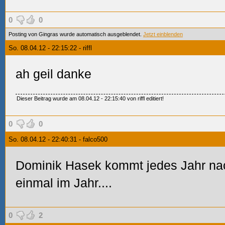
0
0
Posting von Gingras wurde automatisch ausgeblendet.
Jetzt einblenden
So. 08.04.12 - 22:15:22 - riffl
ah geil danke
Dieser Beitrag wurde am 08.04.12 - 22:15:40 von riffl editiert!
0
0
So. 08.04.12 - 22:40:31 - falco500
Dominik Hasek kommt jedes Jahr n
einmal im Jahr....
0
2