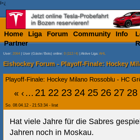
ï»¿
Home
Liga
Forum
Community
Info
L
Partner
R
User
:
2064
|
User (Gäste
/
Bots) online
:
0 (112
/
4)
|
Aktive Liga
:
AHL
Eishockey Forum - Playoff-Finale: Hockey Mi
Playoff-Finale: Hockey Milano Rossoblu - HC G
...
21
22
23
24
25
26
27
28
«
‹
So. 08.04.12 - 21:53:34 - lirat
Hat viele Jahre für die Sabres gespiel
Jahren noch in Moskau.