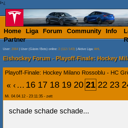
ï»¿
Home
Liga
Forum
Community
Info
L
Partner
R
User
:
2064
|
User (Gäste
/
Bots) online
:
2 (112
/
143)
|
Aktive Liga
:
AHL
Eishockey Forum - Playoff-Finale: Hockey Mi
Playoff-Finale: Hockey Milano Rossoblu - HC G
...
16
17
18
19
20
21
22
23
2
«
‹
Mi. 04.04.12 - 23:11:35 - zett
schade schade schade...