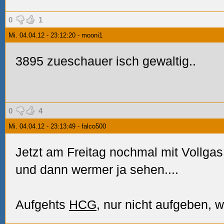
0
1
Mi. 04.04.12 - 23:12:20 - mooni1
3895 zueschauer isch gewaltig..
0
4
Mi. 04.04.12 - 23:13:49 - falco500
Jetzt am Freitag nochmal mit Vollgas
und dann wermer ja sehen....
Aufgehts
HCG
, nur nicht aufgeben, w