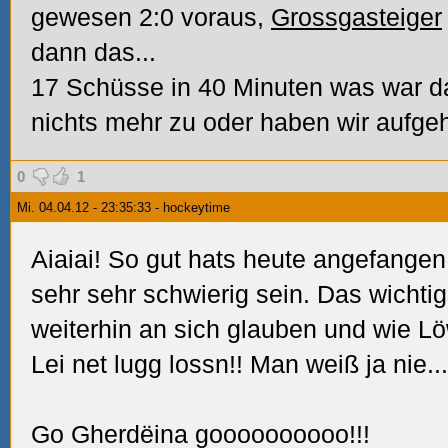
gewesen 2:0 voraus,
Grossgasteiger
dann das...
17 Schüsse in 40 Minuten was war da
nichts mehr zu oder haben wir aufgeh
0
1
Mi. 04.04.12 - 23:35:33 - hockeytime
Aiaiai! So gut hats heute angefange
sehr sehr schwierig sein. Das wichtigs
weiterhin an sich glauben und wie L
Lei net lugg lossn!! Man weiß ja nie...
Go Gherdëina goooooooooo!!!