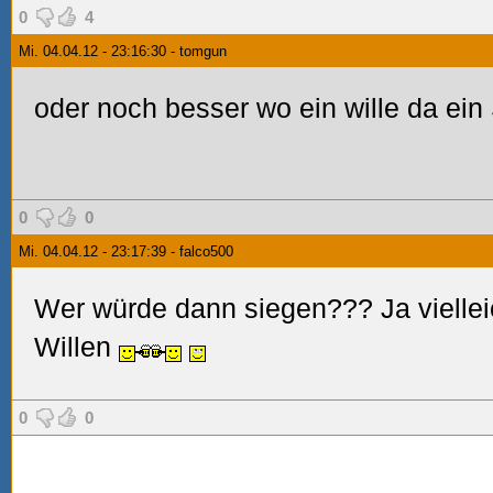
0
4
Mi. 04.04.12 - 23:16:30 - tomgun
oder noch besser wo ein wille da ei
0
0
Mi. 04.04.12 - 23:17:39 - falco500
Wer würde dann siegen??? Ja vielleic
Willen
0
0