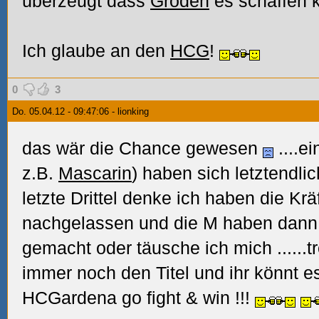
überzeugt dass
Gröden
es schaffen 
Ich glaube an den
HCG
!
0
3
Do. 05.04.12 - 09:47:06 - lionking
das wär die Chance gewesen
....e
z.B.
Mascarin
) haben sich letztendl
letzte Drittel denke ich haben die Kr
nachgelassen und die M haben dann 
gemacht oder täusche ich mich
.....
immer noch den Titel und ihr könnt e
HCGardena go fight & win
!!!