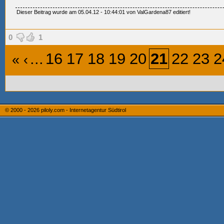
Dieser Beitrag wurde am 05.04.12 - 10:44:01 von ValGardena87 editiert!
0
1
...
16
17
18
19
20
21
22
23
2
«
‹
© 2000 - 2026
piloly.com - Internetagentur Südtirol