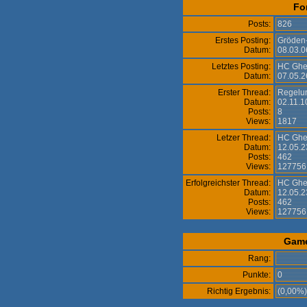
Fo
Posts:
826
Erstes Posting:
Gröden
Datum:
08.03.0
Letztes Posting:
HC Ghe
Datum:
07.05.2
Erster Thread:
Regelun
Datum:
02.11.1
Posts:
8
Views:
1817
Letzer Thread:
HC Ghe
Datum:
12.05.2
Posts:
462
Views:
12775
Erfolgreichster Thread:
HC Ghe
Datum:
12.05.2
Posts:
462
Views:
12775
Gam
Rang:
Punkte:
0
Richtig Ergebnis:
(0,00%