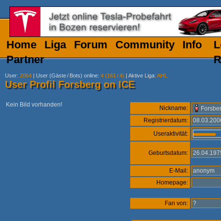
Home
Liga
Forum
Community
Info
L
Partner
R
User
:
2064
|
User (Gäste
/
Bots) online
:
4 (161
/
4)
|
Aktive Liga
:
AHL
User Profil Forsberg on ICE
Kein Bild vorhanden!
Nickname:
Forsbe
Registrierdatum:
08.03.20
Useraktivität:
Geburtsdatum:
26.04.19
E-Mail:
anonym
Homepage:
Fan von:
?