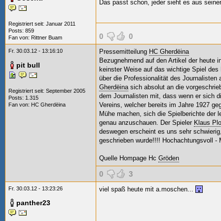
Das passt schon, jeder sieht es aus seiner
Registriert seit: Januar 2011
Posts: 859
0
0
Fan von:
Rittner Buam
Fr. 30.03.12 - 13:16:10
Pressemitteilung
HC Gherdëina
Bezugnehmend auf den Artikel der heute in 
pit bull
keinster Weise auf das wichtige Spiel des
über die Professionalität des Journalisten
Gherdëina
sich absolut an die vorgeschrie
Registriert seit: September 2005
dem Journalisten mit, dass wenn er sic
Posts: 1.315
Vereins, welcher bereits im Jahre 1927 ge
Fan von:
HC Gherdëina
Mühe machen, sich die Spielberichte der 
genau anzuschauen. Der Spieler
Klaus Pl
deswegen erscheint es uns sehr schwierig,
geschrieben wurde!!!! Hochachtungsvoll - 
Quelle Hompage Hc
Gröden
0
3
Fr. 30.03.12 - 13:23:26
viel spaß heute mit a.moschen...
panther23