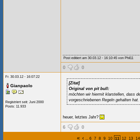
Post editiert am 30.03.12 - 16:10:45 von Phil11
0
0
Fr. 30.03.12 - 16:07:22
[Zitat]
Gianpaolo
Original von pit bull:
möchten wir hiermit klarstellen, dass d
vorgeschriebenen Regeln gehalten hat.
Registriert seit: Juni 2000
Posts: 11.933
heuer, letztes Jahr?
6
0
«
‹
...
6
7
8
9
10
11
12
13
14