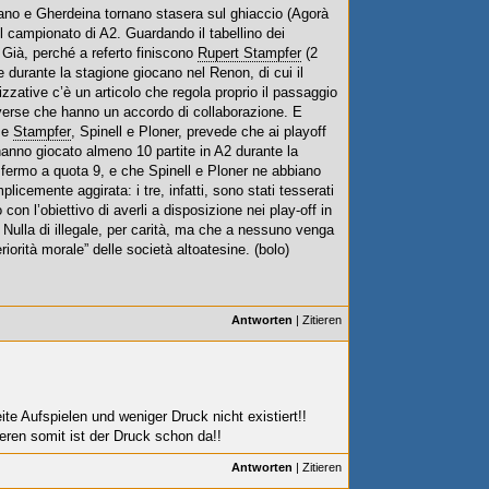
lano e Gherdeina tornano stasera sul ghiaccio (Agorà
el campionato di A2. Guardando il tabellino dei
 Già, perché a referto finiscono
Rupert Stampfer
(2
e durante la stagione giocano nel Renon, di cui il
zative c’è un articolo che regola proprio il passaggio
diverse che hanno un accordo di collaborazione. E
ome
Stampfer
, Spinell e Ploner, prevede che ai playoff
anno giocato almeno 10 partite in A2 durante la
fermo a quota 9, e che Spinell e Ploner ne abbiano
icemente aggirata: i tre, infatti, sono stati tesserati
con l’obiettivo di averli a disposizione nei play-off in
. Nulla di illegale, per carità, ma che a nessuno venga
riorità morale” delle società altoatesine. (bolo)
Antworten
|
Zitieren
te Aufspielen und weniger Druck nicht existiert!!
lieren somit ist der Druck schon da!!
Antworten
|
Zitieren