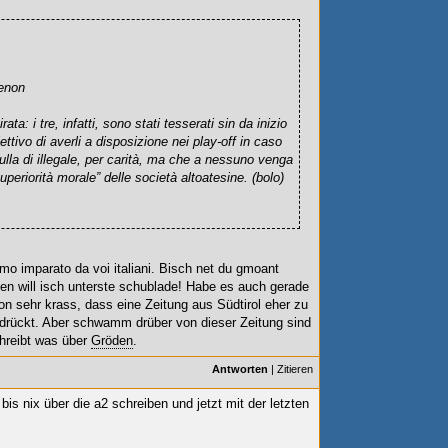
Renon
: i tre, infatti, sono stati tesserati sin da inizio
ttivo di averli a disposizione nei play-off in caso
ulla di illegale, per carità, ma che a nessuno venga
uperiorità morale” delle società altoatesine. (bolo)
iamo imparato da voi italiani. Bisch net du gmoant
ten will isch unterste schublade! Habe es auch gerade
on sehr krass, dass eine Zeitung aus Südtirol eher zu
 drückt. Aber schwamm drüber von dieser Zeitung sind
hreibt was über
Gröden
.
Antworten
|
Zitieren
bis nix über die a2 schreiben und jetzt mit der letzten