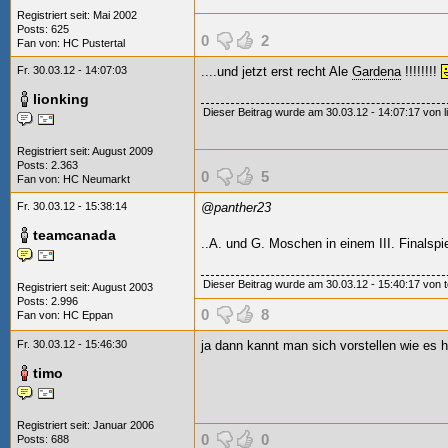
Registriert seit: Mai 2002
Posts: 625
0
2
Fan von:
HC Pustertal
Fr. 30.03.12 - 14:07:03
....und jetzt erst recht Ale
Gardena
!!!!!!!!
lionking
Dieser Beitrag wurde am 30.03.12 - 14:07:17 von lio
Registriert seit: August 2009
Posts: 2.363
0
5
Fan von:
HC Neumarkt
Fr. 30.03.12 - 15:38:14
@panther23
teamcanada
..A. und G. Moschen in einem III. Finalspie
Dieser Beitrag wurde am 30.03.12 - 15:40:17 von t
Registriert seit: August 2003
Posts: 2.996
0
8
Fan von:
HC Eppan
Fr. 30.03.12 - 15:46:30
ja dann kannt man sich vorstellen wie es 
timo
Registriert seit: Januar 2006
0
0
Posts: 688