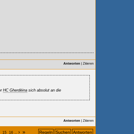
Antworten
|
Zitieren
er
HC Gherdëina
sich absolut an die
Antworten
|
Zitieren
›
»
Regeln
Suchen
Antworten
15
16
...