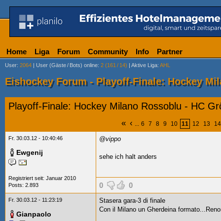
Home
Liga
Forum
Community
Info
Partner
User
:
2064
|
User (Gäste
/
Bots) online
:
2 (161
/
14)
|
Aktive Liga
:
AHL
Eishockey Forum - Playoff-Finale: Hockey Mi
Playoff-Finale: Hockey Milano Rossoblu - HC G
«
‹
...
6
7
8
9
10
11
12
13
14
Fr. 30.03.12 - 10:40:46
@vippo
Ewgenij
sehe ich halt anders
Registriert seit: Januar 2010
0
0
Posts: 2.893
Fr. 30.03.12 - 11:23:19
Stasera gara-3 di finale
Con il Milano un Gherdeina formato...Reno
Gianpaolo