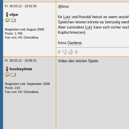
Fr. 30.03.12 - 15:51:55
@timo
olpe
für
Lutz
und Ansoldi heisst es warm anzieh
Spielchen leisten könnte es brenzelig wer
Aber zumindest
Lutz
kann sich sicher noch
Registriert seit: August 2008
Kopfschmerzen)
Posts: 1.766
Fan von:
HC Gherdëina
forza
Gardena
0
0
Fr. 30.03.12 - 16:06:21
Video des letzten Spiels
hockeytime
Registriert seit: September 2008
Posts: 219
Fan von:
HC Gherdëina