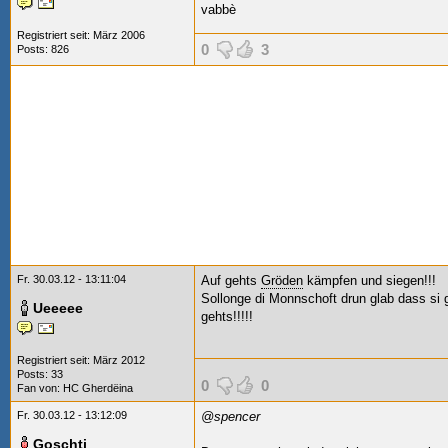
vabbè
Registriert seit: März 2006
0
3
Posts: 826
Fr. 30.03.12 - 13:11:04
Auf gehts
Gröden
kämpfen und siegen!!!
Sollonge di Monnschoft drun glab dass si 
Ueeeee
gehts!!!!!
Registriert seit: März 2012
Posts: 33
0
0
Fan von:
HC Gherdëina
Fr. 30.03.12 - 13:12:09
@spencer
Goschti