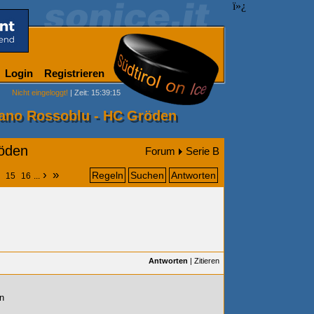
ï»¿
Login
Registrieren
Nicht eingeloggt!
| Zeit: 15:39:15
lano Rossoblu - HC Gröden
röden
Forum
Serie B
›
»
Regeln
Suchen
Antworten
15
16
...
Antworten
|
Zitieren
n