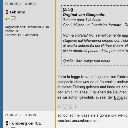
Fr. 30.03.12 - 11:39:21
[Zitat]
sebinho
Original von Gianpaolo:
Stasera gara-3 di finale
Con il Milano un Gherdeina formato...
Registriert seit: Dezember 2010
Posts: 291
Fan von:
HC Gherdëina
Norma violata? No, semplicemente aggirata
stagione dal Gherdeina proprio con l’obie
di uscita anticipata dei
Rittner Buam
. N
più in mente di parlare della presunta “s
Quelle: Alto Adige von heute
Fatta la legge trovato l`inganno, noi l`abb
gianpaolo ober wos do dr Journalist andeu
in dieser Zeitung gelesen und finde es sch
den amici milanesi (
italiener) die Daumen
es wir schon gewöhnt, ausser der
Bona
sc
0
1
Fr. 30.03.12 - 11:44:49
schod isch lei dass sie s gonze johr wenig 
weisheit ausserkemmen.
Forsberg on ICE