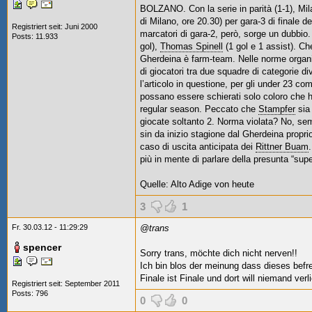
BOLZANO. Con la serie in parità (1-1), Mi
di Milano, ore 20.30) per gara-3 di finale d
Registriert seit: Juni 2000
marcatori di gara-2, però, sorge un dubbio.
Posts: 11.933
gol),
Thomas Spinell
(1 gol e 1 assist). Ch
Gherdeina è farm-team. Nelle norme organiz
di giocatori tra due squadre di categorie 
l’articolo in questione, per gli under 23 c
possano essere schierati solo coloro che h
regular season. Peccato che
Stampfer
sia 
giocate soltanto 2. Norma violata? No, sempl
sin da inizio stagione dal Gherdeina proprio 
caso di uscita anticipata dei
Rittner Buam
più in mente di parlare della presunta “supe
Quelle: Alto Adige von heute
3
1
Fr. 30.03.12 - 11:29:29
@trans
spencer
Sorry trans, möchte dich nicht nerven!!
Ich bin blos der meinung dass dieses befrei
Finale ist Finale und dort will niemand ver
Registriert seit: September 2011
Posts: 796
0
0