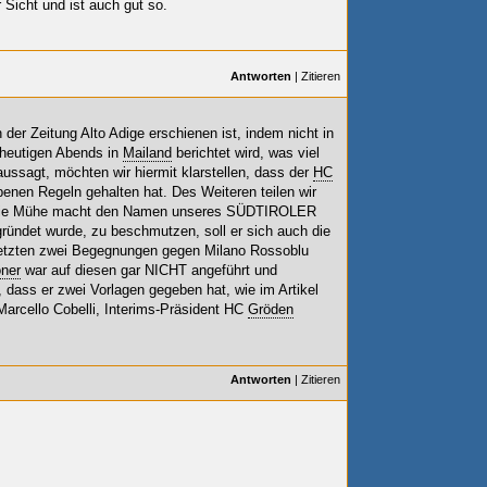
 Sicht und ist auch gut so.
Antworten
|
Zitieren
der Zeitung Alto Adige erschienen ist, indem nicht in
 heutigen Abends in
Mailand
berichtet wird, was viel
 aussagt, möchten wir hiermit klarstellen, dass der
HC
benen Regeln gehalten hat. Des Weiteren teilen wir
h die Mühe macht den Namen unseres SÜDTIROLER
gründet wurde, zu beschmutzen, soll er sich auch die
letzten zwei Begegnungen gegen Milano Rossoblu
oner
war auf diesen gar NICHT angeführt und
 dass er zwei Vorlagen gegeben hat, wie im Artikel
Marcello Cobelli, Interims-Präsident HC
Gröden
Antworten
|
Zitieren