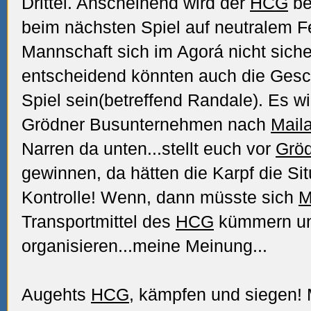
Drittel. Anscheinend wird der
HCG
be
beim nächsten Spiel auf neutralem F
Mannschaft sich im Agorá nicht sicher
entscheidend könnten auch die Gesc
Spiel sein(betreffend Randale).
Es wi
Grödner Busunternehmen nach
Mail
Narren da unten...stellt euch vor
Grö
gewinnen, da hätten die Karpf die Si
Kontrolle! Wenn, dann müsste sich
M
Transportmittel des
HCG
kümmern un
organisieren...meine Meinung...
Augehts
HCG
, kämpfen und siegen!