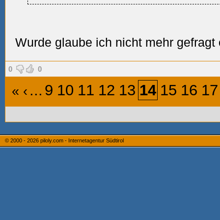
Wurde glaube ich nicht mehr gefragt 
0
0
...
9
10
11
12
13
14
15
16
17
«
‹
© 2000 - 2026
piloly.com - Internetagentur Südtirol