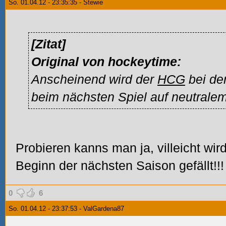
So. 01.04.12 - 23:35:35 - Stewie
[Zitat]
Original von hockeytime:
Anscheinend wird der
HCG
bei der
beim nächsten Spiel auf neutrale
Probieren kanns man ja, villeicht wir
Beginn der nächsten Saison gefällt!!!
0
6
So. 01.04.12 - 23:37:53 - ValGardena87