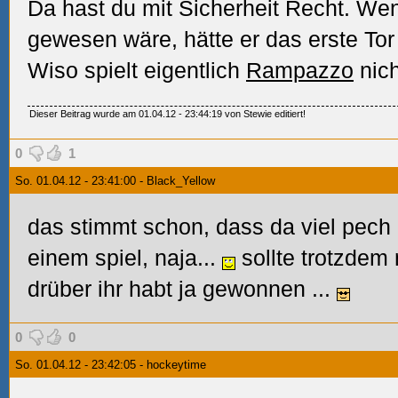
Da hast du mit Sicherheit Recht. Wen
gewesen wäre, hätte er das erste Tor 
Wiso spielt eigentlich
Rampazzo
nic
Dieser Beitrag wurde am 01.04.12 - 23:44:19 von Stewie editiert!
0
1
So. 01.04.12 - 23:41:00 - Black_Yellow
das stimmt schon, dass da viel pech 
einem spiel, naja...
sollte trotzdem 
drüber ihr habt ja gewonnen
...
0
0
So. 01.04.12 - 23:42:05 - hockeytime