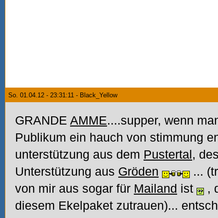
So. 01.04.12 - 23:31:11 - Black_Yellow
GRANDE
AMME
....supper, wenn m
Publikum ein hauch von stimmung en
unterstützung aus dem
Pustertal
, de
Unterstützung aus
Gröden
... 
von mir aus sogar für
Mailand
ist
, 
diesem Ekelpaket zutrauen)... entsc