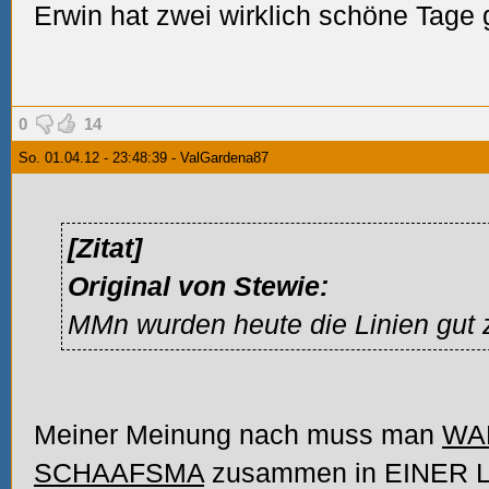
Erwin hat zwei wirklich schöne Tage
0
14
So. 01.04.12 - 23:48:39 - ValGardena87
[Zitat]
Original von Stewie:
MMn wurden heute die Linien gut
Meiner Meinung nach muss man
WA
SCHAAFSMA
zusammen in EINER Lin