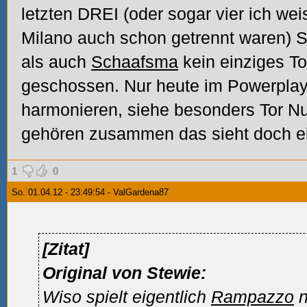
letzten DREI (oder sogar vier ich weis
Milano auch schon getrennt waren) S
als auch
Schaafsma
kein einziges To
geschossen. Nur heute im Powerplay
harmonieren, siehe besonders Tor N
gehören zusammen das sieht doch ein
1
0
So. 01.04.12 - 23:49:54 - ValGardena87
[Zitat]
Original von Stewie:
Wiso spielt eigentlich
Rampazzo
n