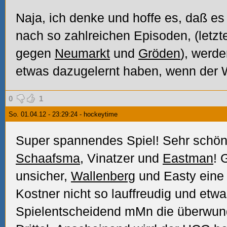
Naja, ich denke und hoffe es, daß es
nach so zahlreichen Episoden, (letz
gegen
Neumarkt
und
Gröden
), werde
etwas dazugelernt haben, wenn der Wil
0
1
So. 01.04.12 - 23:29:24 - hockeytime
Super spannendes Spiel! Sehr schö
Schaafsma
, Vinatzer und
Eastman
! 
unsicher,
Wallenberg
und Easty eine
Kostner nicht so lauffreudig und etwa
Spielentscheidend mMn die überwunde