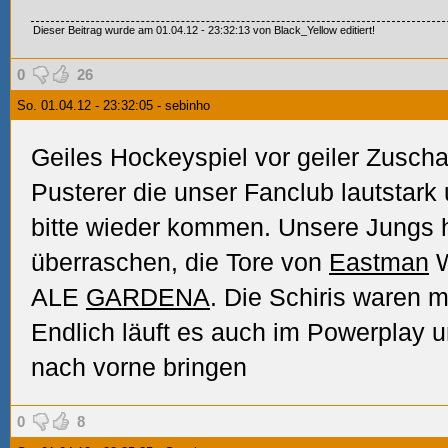
Dieser Beitrag wurde am 01.04.12 - 23:32:13 von Black_Yellow editiert!
0
26
So. 01.04.12 - 23:32:05 - sebinho
Geiles Hockeyspiel vor geiler Zusch
Pusterer die unser Fanclub lautstark 
bitte wieder kommen. Unsere Jungs h
überraschen, die Tore von
Eastman
W
ALE
GARDENA
. Die Schiris waren m
Endlich läuft es auch im Powerplay 
nach vorne bringen
0
8