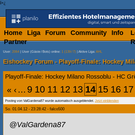
ï»¿
Home
Liga
Forum
Community
Info
L
Partner
R
User
:
2064
|
User (Gäste
/
Bots) online
:
1 (139
/
7)
|
Aktive Liga
:
AHL
Eishockey Forum - Playoff-Finale: Hockey Mi
Playoff-Finale: Hockey Milano Rossoblu - HC G
...
9
10
11
12
13
14
15
16
17
«
‹
Posting von ValGardena87 wurde automatisch ausgeblendet.
Jetzt einblenden
So. 01.04.12 - 23:28:42 - falco500
@ValGardena87