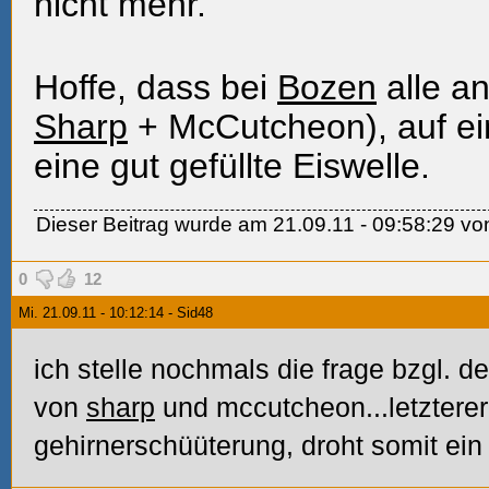
nicht mehr.
Hoffe, dass bei
Bozen
alle a
Sharp
+ McCutcheon), auf ein
eine gut gefüllte Eiswelle.
Dieser Beitrag wurde am 21.09.11 - 09:58:29 vo
0
12
Mi. 21.09.11 - 10:12:14 - Sid48
ich stelle nochmals die frage bzgl. 
von
sharp
und mccutcheon...letzterer 
gehirnerschüüterung, droht somit ein 