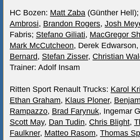
HC Bozen:
Matt Zaba
(Günther Hell)
Ambrosi
,
Brandon Rogers
,
Josh Mey
Fabris;
Stefano Giliati
,
MacGregor Sh
Mark McCutcheon
, Derek Edwarson,
Bernard
,
Stefan Zisser
,
Christian Wal
Trainer: Adolf Insam
Ritten Sport Renault Trucks:
Karol Kr
Ethan Graham
,
Klaus Ploner
,
Benjam
Rampazzo
,
Brad Farynuk
, Ingemar 
Scott May
,
Dan Tudin
,
Chris Blight
,
T
Faulkner
,
Matteo Rasom
,
Thomas Spi