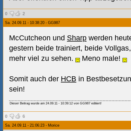
0
2
Sa. 24.09.11 - 10:38:20 - GG987
McCutcheon und
Sharp
werden heute
gestern beide trainiert, beide Vollgas
mehr viel zu sehen.
Meno male!
Somit auch der
HCB
in Bestbesetzun
sein!
Dieser Beitrag wurde am 24.09.11 - 10:39:12 von GG987 editiert!
0
6
Sa. 24.09.11 - 21:06:23 - Morice