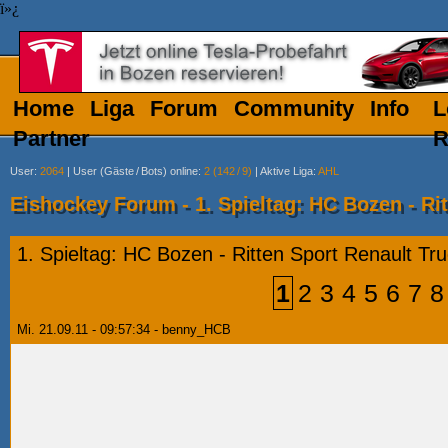
ï»¿
Home
Liga
Forum
Community
Info
L
Partner
R
User
:
2064
|
User (Gäste
/
Bots) online
:
2 (142
/
9)
|
Aktive Liga
:
AHL
Eishockey Forum - 1. Spieltag: HC Bozen - Ri
1. Spieltag: HC Bozen - Ritten Sport Renault Tr
1
2
3
4
5
6
7
8
Mi. 21.09.11 - 09:57:34 - benny_HCB