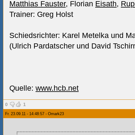
Matthias Fauster
, Florian
Eisath
,
Rup
Trainer: Greg Holst
Schiedsrichter: Karel Metelka und M
(Ulrich Pardatscher und David Tschir
Quelle:
www.hcb.net
0
1
Fr. 23.09.11 - 14:48:57 - Omark23