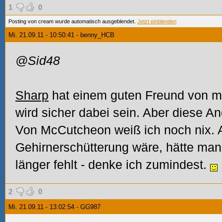
1
0
Posting von cream wurde automatisch ausgeblendet.
Jetzt einblenden
Mi. 21.09.11 - 10:50:41 - benny_HCB
@Sid48
Sharp
hat einem guten Freund von mi
wird sicher dabei sein. Aber diese A
Von McCutcheon weiß ich noch nix. 
Gehirnerschütterung wäre, hätte man 
länger fehlt - denke ich zumindest.
2
0
Mi. 21.09.11 - 13:02:54 - GG987