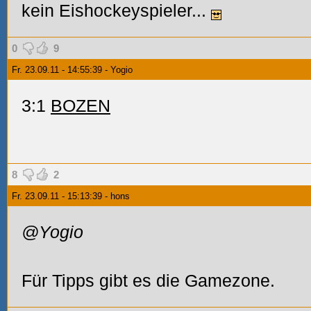
kein Eishockeyspieler...
0
9
Fr. 23.09.11 - 14:55:39 - Yogio
3:1
BOZEN
8
2
Fr. 23.09.11 - 15:13:39 - hons
@Yogio
Für Tipps gibt es die Gamezone.