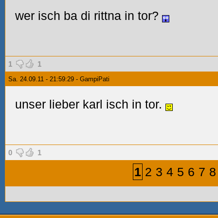
wer isch ba di rittna in tor?
1
1
Sa. 24.09.11 - 21:59:29 - GampiPati
unser lieber karl isch in tor.
0
1
1
2
3
4
5
6
7
8