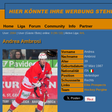
Home
Liga
Forum
Community
Info
Partner
User
:
2064
|
User (Gäste
/
Bots) online
:
0 (96
/
10)
|
Aktive Liga
:
AHL
Andrea Ambrosi
Vorname
Andrea
Nachname
Ambrosi
Alter
39
Geburtsdatum
07 März 1987
Nationalität
ITA
Position
Verteidiger
Schussseite
Rechts
Links
Elite Prospects
Team
Hockey Pergine