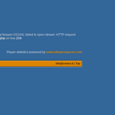
php?player=25154): failed to open stream: HTTP request
.php
on line
234
Player statistics powered by
www.eliteprospects.com
info@sonice.it
|
Top