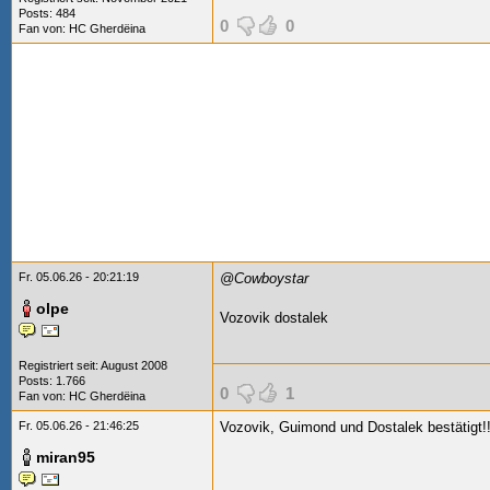
Posts: 484
0
0
Fan von:
HC Gherdëina
Fr. 05.06.26 - 20:21:19
@Cowboystar
olpe
Vozovik dostalek
Registriert seit: August 2008
Posts: 1.766
0
1
Fan von:
HC Gherdëina
Fr. 05.06.26 - 21:46:25
Vozovik, Guimond und Dostalek bestätigt
miran95