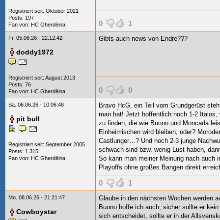
Registriert seit: Oktober 2021
Posts: 197
0
1
Fan von:
HC Gherdëina
Fr. 05.06.26 - 22:12:42
Gibts auch news von Endre???
doddy1972
Registriert seit: August 2013
Posts: 76
0
0
Fan von:
HC Gherdëina
Sa. 06.06.26 - 10:06:48
Bravo
HcG
, ein Teil vom Grundgerüst steh
man hat! Jetzt hoffentlich noch 1-2 Italos
pit bull
zu finden, die wie Buono und Moncada leis
Einheimischen wird bleiben, oder? Moroder,
Castlunger…? Und noch 2-3 junge Nachwuchs
Registriert seit: September 2005
schwach sind bzw. wenig Lust haben, dann
Posts: 1.315
So kann man meiner Meinung nach auch im 
Fan von:
HC Gherdëina
Playoffs ohne großes Bangen direkt erreic
0
1
Mo. 08.06.26 - 21:21:47
Glaube in den nächsten Wochen werden auch
Buono hoffe ich auch, sicher sollte er kei
Cowboystar
sich entscheidet, sollte er in der Allsvens