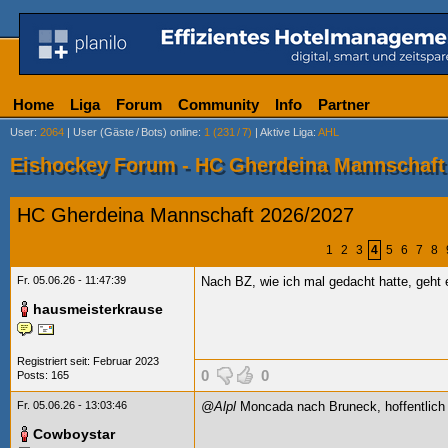
Home
Liga
Forum
Community
Info
Partner
User
:
2064
|
User (Gäste
/
Bots) online
:
1 (231
/
7)
|
Aktive Liga
:
AHL
Eishockey Forum - HC Gherdeina Mannschaft
HC Gherdeina Mannschaft 2026/2027
1
2
3
4
5
6
7
8
Fr. 05.06.26 - 11:47:39
Nach BZ, wie ich mal gedacht hatte, geht 
hausmeisterkrause
Registriert seit: Februar 2023
0
0
Posts: 165
Fr. 05.06.26 - 13:03:46
@Alpl
Moncada nach Bruneck, hoffentlich 
Cowboystar