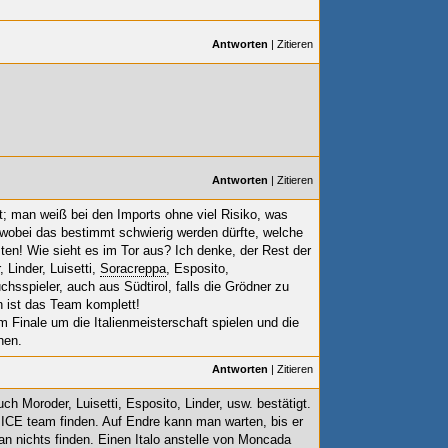
Antworten
|
Zitieren
Antworten
|
Zitieren
t; man weiß bei den Imports ohne viel Risiko, was
, wobei das bestimmt schwierig werden dürfte, welche
ten! Wie sieht es im Tor aus? Ich denke, der Rest der
 Linder, Luisetti,
Soracreppa
, Esposito,
spieler, auch aus Südtirol, falls die Grödner zu
 ist das Team komplett!
Finale um die Italienmeisterschaft spielen und die
hen.
Antworten
|
Zitieren
 Moroder, Luisetti, Esposito, Linder, usw. bestätigt.
n ICE team finden. Auf Endre kann man warten, bis er
kan nichts finden. Einen Italo anstelle von Moncada