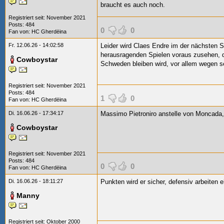
braucht es auch noch.
Registriert seit: November 2021
Posts: 484
0
0
Fan von:
HC Gherdëina
Fr. 12.06.26 - 14:02:58
Leider wird Claes Endre im der nächsten S
herausragenden Spielen voraus zusehen, da
Cowboystar
Schweden bleiben wird, vor allem wegen se
Registriert seit: November 2021
Posts: 484
1
0
Fan von:
HC Gherdëina
Di. 16.06.26 - 17:34:17
Massimo Pietroniro anstelle von Moncada,
Cowboystar
Registriert seit: November 2021
Posts: 484
0
0
Fan von:
HC Gherdëina
Di. 16.06.26 - 18:11:27
Punkten wird er sicher, defensiv arbeiten e
Manny
Registriert seit: Oktober 2000