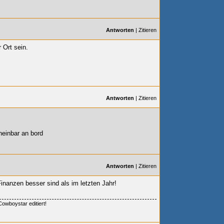
Antworten
|
Zitieren
 Ort sein.
Antworten
|
Zitieren
heinbar an bord
Antworten
|
Zitieren
anzen besser sind als im letzten Jahr!
owboystar editiert!