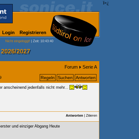
ï»¿
Login
Registrieren
Nicht eingeloggt!
| Zeit: 10:43:40
 2026/2027
Forum
Serie A
Regeln
Suchen
Antworten
9
er anscheinend jedenfalls nicht mehr...
Antworten
|
Zitieren
erster und einziger Abgang Heute