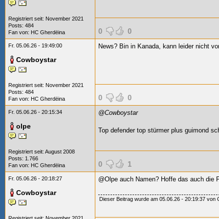
Registriert seit: November 2021
Posts: 484
0
0
Fan von:
HC Gherdëina
Fr. 05.06.26 - 19:49:00
News? Bin in Kanada, kann leider nicht vor
Cowboystar
Registriert seit: November 2021
Posts: 484
0
0
Fan von:
HC Gherdëina
Fr. 05.06.26 - 20:15:34
@Cowboystar
olpe
Top defender top stürmer plus guimond sc
Registriert seit: August 2008
Posts: 1.766
0
1
Fan von:
HC Gherdëina
Fr. 05.06.26 - 20:18:27
@Olpe auch Namen? Hoffe das auch die Fin
Cowboystar
Dieser Beitrag wurde am 05.06.26 - 20:19:37 von C
Registriert seit: November 2021