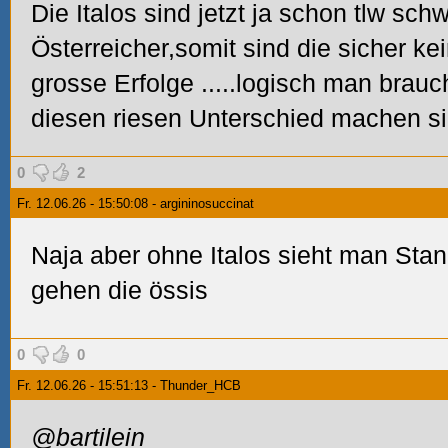
Die Italos sind jetzt ja schon tlw sch
Österreicher,somit sind die sicher kei
grosse Erfolge
.....logisch man brau
diesen riesen Unterschied machen sie
0
2
Fr. 12.06.26 - 15:50:08 - argininosuccinat
Naja aber ohne Italos sieht man Stan
gehen die össis
0
0
Fr. 12.06.26 - 15:51:13 - Thunder_HCB
@bartilein