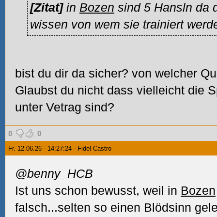
[Zitat]
in
Bozen
sind 5 Hansln da d
wissen von wem sie trainiert werd
bist du dir da sicher? von welcher Qu
Glaubst du nicht dass vielleicht die
unter Vetrag sind?
0
0
Fr. 12.06.26 - 14:27:24 - Fidel Castro
@benny_HCB
Ist uns schon bewusst, weil in
Bozen
falsch...selten so einen Blödsinn ge