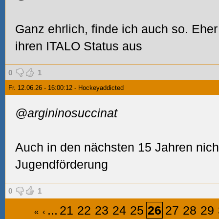
Ganz ehrlich, finde ich auch so. Eher
ihren ITALO Status aus
0
1
Fr. 12.06.26 - 16:00:12 - Hockeyaddicted
@argininosuccinat
Auch in den nächsten 15 Jahren nicht
Jugendförderung
0
1
...
21
22
23
24
25
26
27
28
29
«
‹