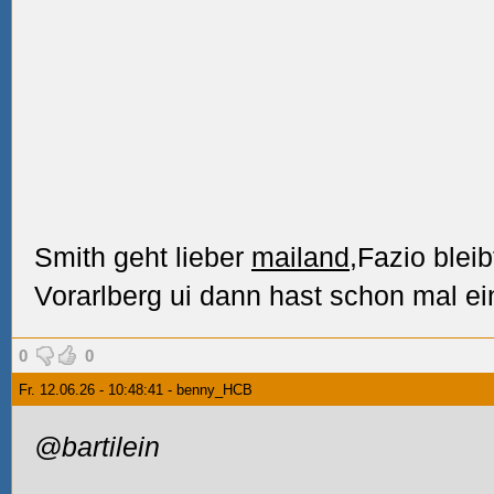
Smith geht lieber
mailand
,Fazio blei
Vorarlberg ui dann hast schon mal ei
0
0
Fr. 12.06.26 - 10:48:41 - benny_HCB
@bartilein