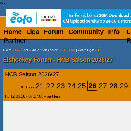
ï»¿
Home
Liga
Forum
Community
Info
L
Partner
R
User
:
2064
|
User (Gäste
/
Bots) online
:
1 (119
/
10)
|
Aktive Liga
:
AHL
Eishockey Forum - HCB Saison 2026/27
HCB Saison 2026/27
...
21
22
23
24
25
26
27
28
29
«
‹
Fr. 12.06.26 - 07:17:08 - bartilein