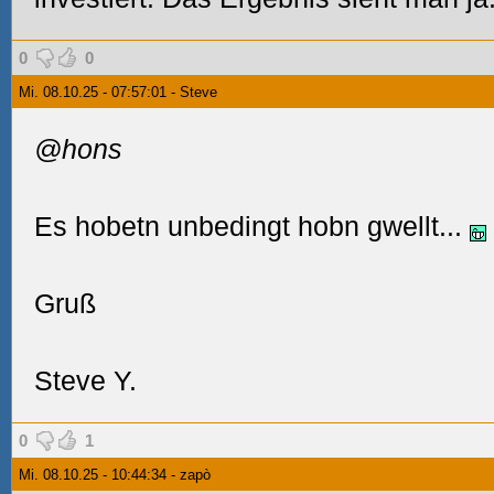
0
0
Mi. 08.10.25 - 07:57:01 - Steve
@hons
Es hobetn unbedingt hobn gwellt...
Gruß
Steve Y.
0
1
Mi. 08.10.25 - 10:44:34 - zapò