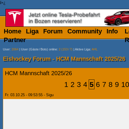
ï»¿
Home
Liga
Forum
Community
Info
L
Partner
R
User
:
2064
|
User (Gäste
/
Bots) online
:
2 (153
/
7)
|
Aktive Liga
:
AHL
Eishockey Forum - HCM Mannschaft 2025/26
HCM Mannschaft 2025/26
1
2
3
4
5
6
7
8
9
1
Fr. 03.10.25 - 09:53:55 - Sigu