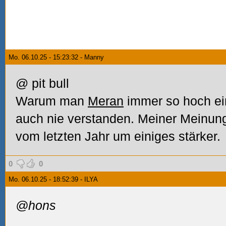
Mo. 06.10.25 - 15:23:32 - Manny
@ pit bull
Warum man
Meran
immer so hoch ein
auch nie verstanden. Meiner Meinun
vom letzten Jahr um einiges stärker.
0
0
Mo. 06.10.25 - 18:52:39 - ILYA
@hons