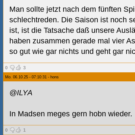
Man sollte jetzt nach dem fünften Spie
schlechtreden. Die Saison ist noch s
ist, ist die Tatsache daß unsere Auslän
haben zusammen gerade mal vier Ass
so gut wie gar nichts und geht gar nic
0
3
Mo. 06.10.25 - 07:10:31 - hons
@ILYA
In Madsen meges gern hobn wieder. B
0
1