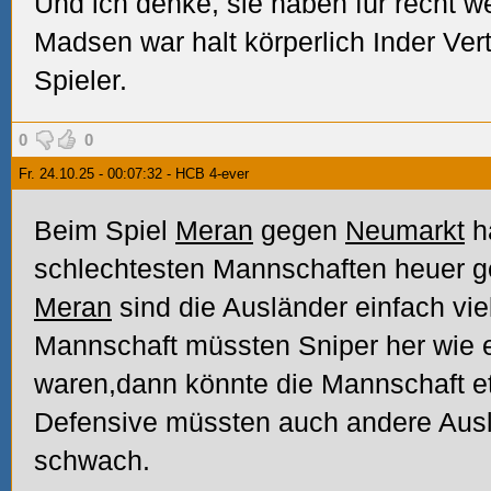
Und ich denke, sie haben für recht w
Madsen war halt körperlich Inder Vert
Spieler.
0
0
Fr. 24.10.25 - 00:07:32 - HCB 4-ever
Beim Spiel
Meran
gegen
Neumarkt
h
schlechtesten Mannschaften heuer ge
Meran
sind die Ausländer einfach vie
Mannschaft müssten Sniper her wie
waren,dann könnte die Mannschaft et
Defensive müssten auch andere Auslän
schwach.