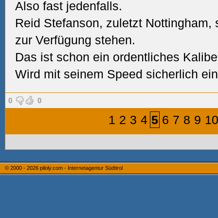
Also fast jedenfalls.
Reid Stefanson, zuletzt Nottingham,
zur Verfügung stehen.
Das ist schon ein ordentliches Kaliber
Wird mit seinem Speed sicherlich ei
0
0
1
2
3
4
5
6
7
8
9
1
© 2000 - 2026
piloly.com - Internetagentur Südtirol