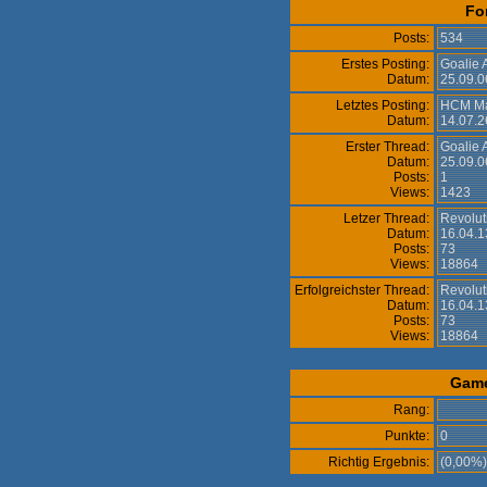
Fo
Posts:
534
Erstes Posting:
Goalie 
Datum:
25.09.0
Letztes Posting:
HCM Ma
Datum:
14.07.2
Erster Thread:
Goalie 
Datum:
25.09.0
Posts:
1
Views:
1423
Letzer Thread:
Revolut
Datum:
16.04.1
Posts:
73
Views:
18864
Erfolgreichster Thread:
Revolut
Datum:
16.04.1
Posts:
73
Views:
18864
Gam
Rang:
Punkte:
0
Richtig Ergebnis:
(0,00%