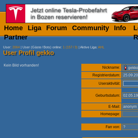
Home
Liga
Forum
Community
Info
L
Partner
R
User
:
2064
|
User (Gäste
/
Bots) online
:
1 (157
/
3)
|
Aktive Liga
:
AHL
User Profil gekko
Kein Bild vorhanden!
Nickname:
gekk
Registrierdatum:
25.09.2
Useraktivität:
Geburtsdatum:
02.05.1
E-Mail:
anony
Homepage:
Fan von:
?