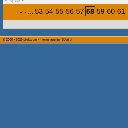
...
53
54
55
56
57
58
59
60
61
«
‹
© 2000 - 2026
piloly.com - Internetagentur Südtirol