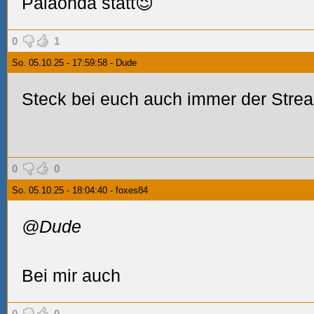
Palaonda statt😉
0
1
So. 05.10.25 - 17:59:58 - Dude
Steck bei euch auch immer der Stre
0
0
So. 05.10.25 - 18:04:40 - foxes84
@Dude
Bei mir auch
0
0