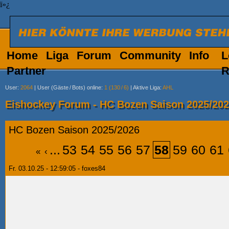
ï»¿
Home
Liga
Forum
Community
Info
L
Partner
R
User
:
2064
|
User (Gäste
/
Bots) online
:
1 (130
/
6)
|
Aktive Liga
:
AHL
Eishockey Forum - HC Bozen Saison 2025/20
HC Bozen Saison 2025/2026
...
53
54
55
56
57
58
59
60
61
«
‹
Fr. 03.10.25 - 12:59:05 - foxes84