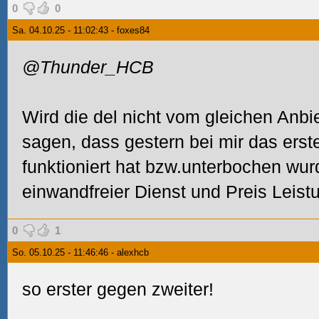
0
0
Sa. 04.10.25 - 11:02:43 - foxes84
@Thunder_HCB
Wird die del nicht vom gleichen Anb
sagen, dass gestern bei mir das erst
funktioniert hat bzw.unterbochen wur
einwandfreier Dienst und Preis Leist
0
1
So. 05.10.25 - 11:46:46 - alexhcb
so erster gegen zweiter!