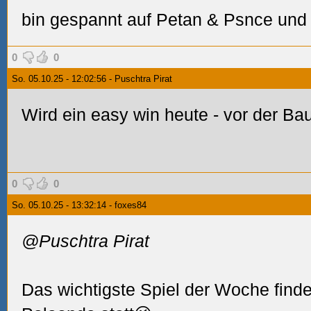
bin gespannt auf Petan & Psnce und
0
0
So. 05.10.25 - 12:02:56 - Puschtra Pirat
Wird ein easy win heute - vor der B
0
0
So. 05.10.25 - 13:32:14 - foxes84
@Puschtra Pirat
Das wichtigste Spiel der Woche finde