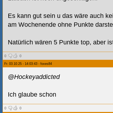
Es kann gut sein u das wäre auch ke
am Wochenende ohne Punkte darste
Natürlich wären 5 Punkte top, aber is
0
0
Fr. 03.10.25 - 14:03:43 - foxes84
@Hockeyaddicted
Ich glaube schon
0
0