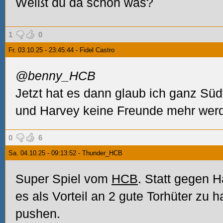
Weißt du da schon was?
1
0
Fr. 03.10.25 - 23:45:44 - Fidel Castro
@benny_HCB
Jetzt hat es dann glaub ich ganz Süd
und Harvey keine Freunde mehr werd
0
6
Sa. 04.10.25 - 09:13:52 - Thunder_HCB
Super Spiel vom
HCB
. Statt gegen H
es als Vorteil an 2 gute Torhüter zu 
pushen.