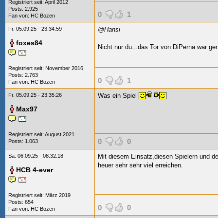
Registriert seit: April 2012
Posts: 2.925
0
1
Fan von:
HC Bozen
Fr. 05.09.25 - 23:34:59
@Hansi
foxes84
Nicht nur du...das Tor von DiPerna war gen
Registriert seit: November 2016
Posts: 2.763
0
1
Fan von:
HC Bozen
Fr. 05.09.25 - 23:35:26
Was ein Spiel
Max97
Registriert seit: August 2021
0
0
Posts: 1.063
Sa. 06.09.25 - 08:32:18
Mit diesem Einsatz,diesen Spielern und d
heuer sehr sehr viel erreichen.
HCB 4-ever
Registriert seit: März 2019
Posts: 654
0
0
Fan von:
HC Bozen