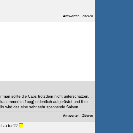
Antworten
|
Zitieren
r man sollte die Caps trotzdem nicht unterschätzen...
an immerhin 1ppg) ordentlich aufgerüstet und Ihre
alls wird das eine sehr sehr spannende Saison.
Antworten
|
Zitieren
d zu tun??