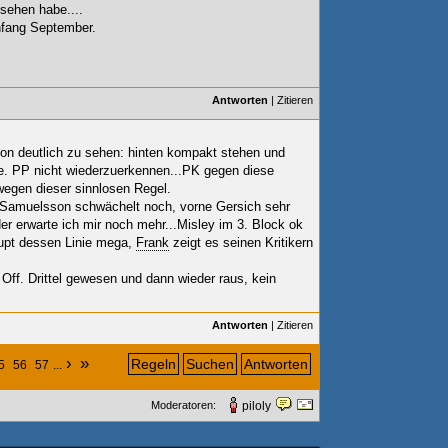
esehen habe....
nfang September.
Antworten
|
Zitieren
hon deutlich zu sehen: hinten kompakt stehen und
ne. PP nicht wiederzuerkennen...PK gegen diese
wegen dieser sinnlosen Regel.
, Samuelsson schwächelt noch, vorne Gersich sehr
r erwarte ich mir noch mehr...Misley im 3. Block ok
upt dessen Linie mega,
Frank
zeigt es seinen Kritikern
Off. Drittel gewesen und dann wieder raus, kein
Antworten
|
Zitieren
›
»
Regeln
Suchen
Antworten
5
56
57
...
Moderatoren:
piloly