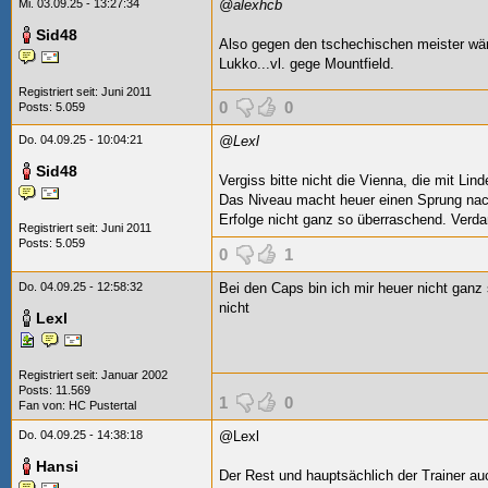
Mi. 03.09.25 - 13:27:34
@alexhcb
Sid48
Also gegen den tschechischen meister wär
Lukko...vl. gege Mountfield.
Registriert seit: Juni 2011
0
0
Posts: 5.059
Do. 04.09.25 - 10:04:21
@Lexl
Sid48
Vergiss bitte nicht die Vienna, die mit Li
Das Niveau macht heuer einen Sprung nac
Erfolge nicht ganz so überraschend. Verda
Registriert seit: Juni 2011
Posts: 5.059
0
1
Do. 04.09.25 - 12:58:32
Bei den Caps bin ich mir heuer nicht ganz 
nicht
Lexl
Registriert seit: Januar 2002
Posts: 11.569
1
0
Fan von:
HC Pustertal
Do. 04.09.25 - 14:38:18
@Lexl
Hansi
Der Rest und hauptsächlich der Trainer auc