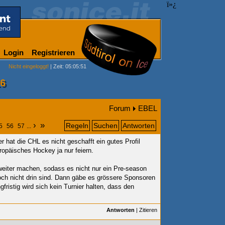
ï»¿
Login
Registrieren
Nicht eingeloggt!
| Zeit: 05:05:51
26
Forum
EBEL
›
»
Regeln
Suchen
Antworten
5
56
57
...
er hat die CHL es nicht geschafft ein gutes Profil
opäisches Hockey ja nur feiern.
weiter machen, sodass es nicht nur ein Pre-season
noch nicht drin sind. Dann gäbe es grössere Sponsoren
fristig wird sich kein Turnier halten, dass den
Antworten
|
Zitieren