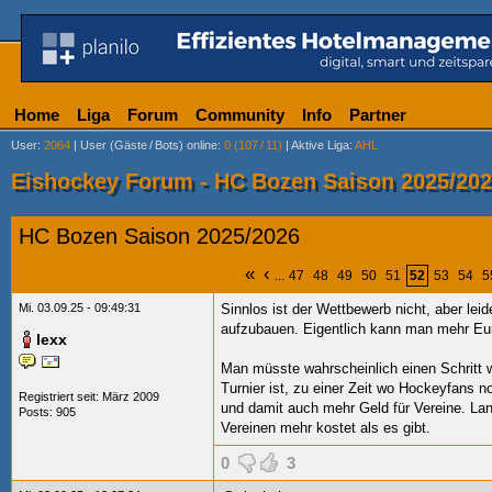
Home
Liga
Forum
Community
Info
Partner
User
:
2064
|
User (Gäste
/
Bots) online
:
0 (107
/
11)
|
Aktive Liga
:
AHL
Eishockey Forum - HC Bozen Saison 2025/20
HC Bozen Saison 2025/2026
«
‹
...
47
48
49
50
51
52
53
54
5
Mi. 03.09.25 - 09:49:31
Sinnlos ist der Wettbewerb nicht, aber leid
aufzubauen. Eigentlich kann man mehr Eur
lexx
Man müsste wahrscheinlich einen Schritt 
Turnier ist, zu einer Zeit wo Hockeyfans 
Registriert seit: März 2009
und damit auch mehr Geld für Vereine. Lang
Posts: 905
Vereinen mehr kostet als es gibt.
0
3