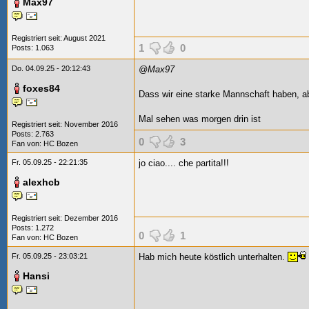
Max97
Registriert seit: August 2021
1
0
Posts: 1.063
Do. 04.09.25 - 20:12:43
@Max97
foxes84
Dass wir eine starke Mannschaft haben, a
Mal sehen was morgen drin ist
Registriert seit: November 2016
Posts: 2.763
0
3
Fan von:
HC Bozen
Fr. 05.09.25 - 22:21:35
jo ciao.... che partita!!!
alexhcb
Registriert seit: Dezember 2016
Posts: 1.272
0
1
Fan von:
HC Bozen
Fr. 05.09.25 - 23:03:21
Hab mich heute köstlich unterhalten.
Hansi