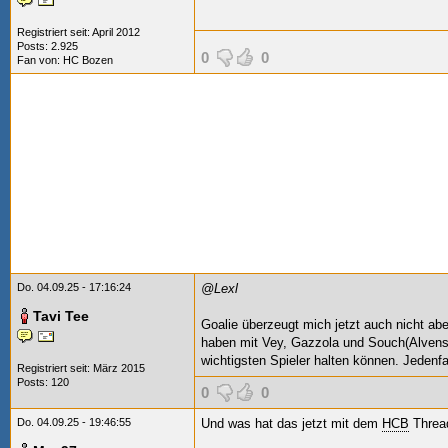
Registriert seit: April 2012
Posts: 2.925
0
0
Fan von:
HC Bozen
Do. 04.09.25 - 17:16:24
@Lexl
Tavi Tee
Goalie überzeugt mich jetzt auch nicht abe
haben mit Vey, Gazzola und Souch(Alvensk
wichtigsten Spieler halten können. Jedenf
Registriert seit: März 2015
Posts: 120
0
0
Do. 04.09.25 - 19:46:55
Und was hat das jetzt mit dem
HCB
Threa