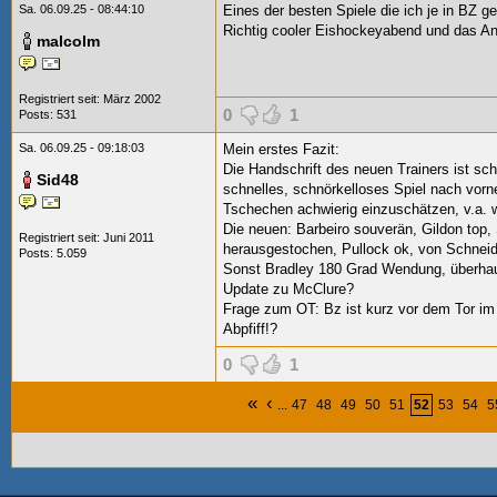
Sa. 06.09.25 - 08:44:10
Eines der besten Spiele die ich je in BZ g
Richtig cooler Eishockeyabend und das A
malcolm
Registriert seit: März 2002
0
1
Posts: 531
Sa. 06.09.25 - 09:18:03
Mein erstes Fazit:
Die Handschrift des neuen Trainers ist sc
Sid48
schnelles, schnörkelloses Spiel nach vor
Tschechen achwierig einzuschätzen, v.a. 
Die neuen: Barbeiro souverän, Gildon top
Registriert seit: Juni 2011
herausgestochen, Pullock ok, von Schneide
Posts: 5.059
Sonst Bradley 180 Grad Wendung, überha
Update zu McClure?
Frage zum OT: Bz ist kurz vor dem Tor im 
Abpfiff!?
0
1
«
‹
...
47
48
49
50
51
52
53
54
5