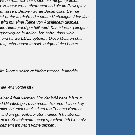
. Wenn man will, dass sich die Jungs sportlich
r Verantwortung übertragen und sie im Powerplay
 lassen. Denken wir an Daniel Glira: Bei mir
 ist er der sechste oder siebte Verteidiger. Aber das
s wird mit einer Reihe von Ausländern gespielt,
n Hintergrund gestellt wird. Das ist von geringem
bewegung in Italien. Ich hoffe, dass viele
 und für die EBEL optieren. Diese Meisterschaft
rteil, unter anderem auch aufgrund des hohen
 Die Jungen sollen gefördert werden, immerhin
 die WM vorbei ist?
meiner Arbeit widmen. Vor der WM habe ich zum
end Urlaubstage zu sammeln. Nur vom Eishockey
te mich bei meinem Assistenten Thomas Kostner
und ein gut vorbereiteter Trainer. Ich habe mit
mir seine Komplimente ausgesprochen. Ich bin stolz
e gemeinsam nach vorne blicken“.