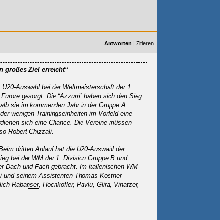
Antworten
|
Zitieren
n großes Ziel erreicht“
r U20-Auswahl bei der Weltmeisterschaft der 1.
 Furore gesorgt. Die “Azzurri” haben sich den Sieg
halb sie im kommenden Jahr in der Gruppe A
 der wenigen Trainingseinheiten im Vorfeld eine
erdienen sich eine Chance. Die Vereine müssen
 so Robert Chizzali.
Beim dritten Anlauf hat die U20-Auswahl der
Sieg bei der WM der 1. Division Gruppe B und
ter Dach und Fach gebracht. Im italienischen WM-
li und seinem Assistenten Thomas Kostner
lich
Rabanser
, Hochkofler, Pavlu,
Glira
, Vinatzer,