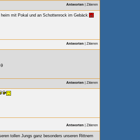
Antworten
|
Zitieren
t heim mit Pokal und an Schottenrock im Gebäck
Antworten
|
Zitieren
-9
Antworten
|
Zitieren
Antworten
|
Zitieren
nseren tollen Jungs ganz besonders unseren Rittnern