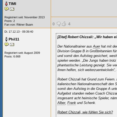
TIMI
Registriert seit: November 2013
Posts: 2
0
4
Fan von:
Rittner Buam
Di. 17.12.13 - 09:39:40
[Zitat]
Robert Chizzali: „Wir haben ei
Phil11
Der Nationaltrainer aus
Auer
hat mit de
Division Gruppe B in Großbritannien für
Registriert seit: August 2009
und somit den Aufstieg gesichert, wes
Posts: 6.668
spielen werden. „Die Jungs haben trotz
phantastische Leistung gezeigt. Sie v
ihnen helfen, sich weiterzuentwickeln“,
Robert Chizzali hat Grund zum Feiern. 
italienischen Nationalmannschaft den 
somit den Aufstieg in die Gruppe A un
Aufgebot standen neben Coach Chizza
insgesamt acht heimische Spieler, näm
Alber
,
Frank
und Schenk.
Robert Chizzali, wie fühlen Sie sich?