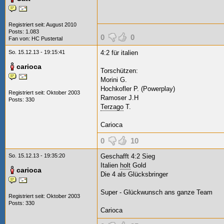
Registriert seit: August 2010
Posts: 1.083
0
0
Fan von:
HC Pustertal
So. 15.12.13 - 19:15:41
4:2 für italien
carioca
Torschützen:
Morini G.
Hochkofler P. (Powerplay)
Registriert seit: Oktober 2003
Ramoser J.H
Posts: 330
Terzago
T.
Carioca
0
10
So. 15.12.13 - 19:35:20
Geschafft 4:2 Sieg
Italien
holt
Gold
carioca
Die 4 als Glücksbringer
Super - Glückwunsch ans ganze Team
Registriert seit: Oktober 2003
Posts: 330
Carioca