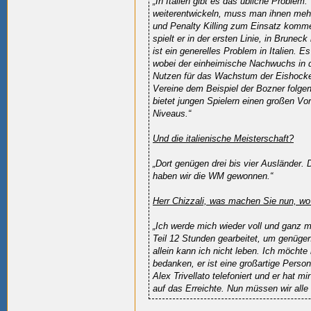
„In Italien gibt es das übliche Problem
weiterentwickeln, muss man ihnen meh
und Penalty Killing zum Einsatz kommen
spielt er in der ersten Linie, in Bruneck
ist ein generelles Problem in Italien. E
wobei der einheimische Nachwuchs in de
Nutzen für das Wachstum der Eishockey
Vereine dem Beispiel der Bozner folgen
bietet jungen Spielern einen großen Vo
Niveaus.“
Und die italienische Meisterschaft?
„Dort genügen drei bis vier Ausländer.
haben wir die WM gewonnen.“
Herr Chizzali, was machen Sie nun, wo
„Ich werde mich wieder voll und ganz 
Teil 12 Stunden gearbeitet, um genüg
allein kann ich nicht leben. Ich möch
bedanken, er ist eine großartige Person 
Alex Trivellato telefoniert und er hat 
auf das Erreichte. Nun müssen wir all