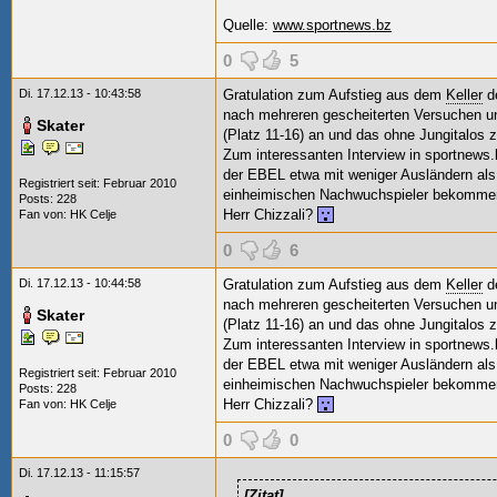
Quelle:
www.sportnews.bz
0
5
Di. 17.12.13 - 10:43:58
Gratulation zum Aufstieg aus dem
Keller
de
nach mehreren gescheiterten Versuchen u
Skater
(Platz 11-16) an und das ohne Jungitalos
Zum interessanten Interview in sportnews.
der EBEL etwa mit weniger Ausländern als
Registriert seit: Februar 2010
einheimischen Nachwuchspieler bekommen
Posts: 228
Herr Chizzali?
Fan von: HK Celje
0
6
Di. 17.12.13 - 10:44:58
Gratulation zum Aufstieg aus dem
Keller
de
nach mehreren gescheiterten Versuchen u
Skater
(Platz 11-16) an und das ohne Jungitalos
Zum interessanten Interview in sportnews.
der EBEL etwa mit weniger Ausländern als
Registriert seit: Februar 2010
einheimischen Nachwuchspieler bekommen
Posts: 228
Herr Chizzali?
Fan von: HK Celje
0
0
Di. 17.12.13 - 11:15:57
[Zitat]