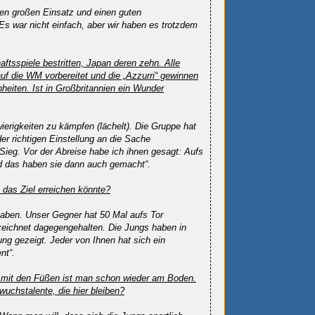
ben großen Einsatz und einen guten
 war nicht einfach, aber wir haben es trotzdem
ftsspiele bestritten, Japan deren zehn. Alle
f die WM vorbereitet und die „Azzurri“ gewinnen
nheiten. Ist in Großbritannien ein Wunder
ierigkeiten zu kämpfen (lächelt). Die Gruppe hat
er richtigen Einstellung an die Sache
Sieg. Vor der Abreise habe ich ihnen gesagt: Aufs
d das haben sie dann auch gemacht“.
das Ziel erreichen könnte?
aben. Unser Gegner hat 50 Mal aufs Tor
eichnet dagegengehalten. Die Jungs haben in
tung gezeigt. Jeder von Ihnen hat sich ein
nt“.
er mit den Füßen ist man schon wieder am Boden.
uchstalente, die hier bleiben?