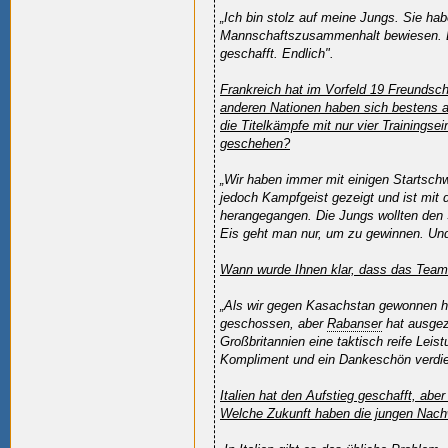
„Ich bin stolz auf meine Jungs. Sie ha
Mannschaftszusammenhalt bewiesen. Es
geschafft. Endlich".
Frankreich hat im Vorfeld 19 Freundscha
anderen Nationen haben sich bestens au
die Titelkämpfe mit nur vier Trainingsei
geschehen?
„Wir haben immer mit einigen Startschw
jedoch Kampfgeist gezeigt und ist mit d
herangegangen. Die Jungs wollten den 
Eis geht man nur, um zu gewinnen. Un
Wann wurde Ihnen klar, dass das Team 
„Als wir gegen Kasachstan gewonnen h
geschossen, aber
Rabanser
hat ausgez
Großbritannien eine taktisch reife Leis
Kompliment und ein Dankeschön verdie
Italien hat den Aufstieg geschafft, ab
Welche Zukunft haben die jungen Nachw