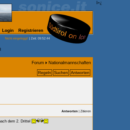
ï»¿
Login
Registrieren
Nicht eingeloggt!
| Zeit: 09:52:44
n
Forum
Nationalmannschaften
Regeln
Suchen
Antworten
Antworten
|
Zitieren
nach dem 2. Drittel