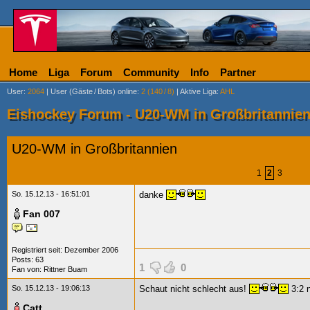
Home
Liga
Forum
Community
Info
Partner
User
:
2064
|
User (Gäste
/
Bots) online
:
2 (140
/
8)
|
Aktive Liga
:
AHL
Eishockey Forum - U20-WM in Großbritannie
U20-WM in Großbritannien
1
2
3
So. 15.12.13 - 16:51:01
danke
Fan 007
Registriert seit: Dezember 2006
Posts: 63
1
0
Fan von:
Rittner Buam
So. 15.12.13 - 19:06:13
Schaut nicht schlecht aus!
3:2 
Catt