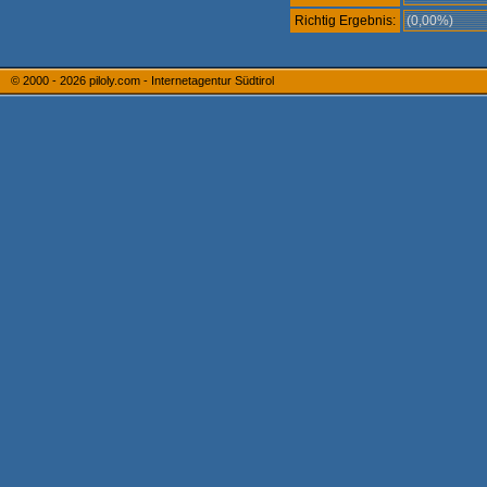
Richtig Ergebnis:
(0,00%)
© 2000 - 2026
piloly.com - Internetagentur Südtirol