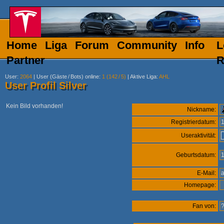
Home
Liga
Forum
Community
Info
L
Partner
R
User
:
2064
|
User (Gäste
/
Bots) online
:
1 (142
/
5)
|
Aktive Liga
:
AHL
User Profil Silver
Kein Bild vorhanden!
Nickname:
Registrierdatum:
Useraktivität:
Geburtsdatum:
E-Mail:
Homepage:
Fan von: