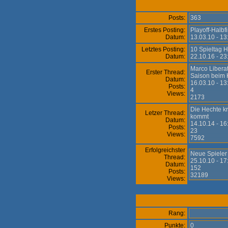
Posts:
363
Erstes Posting:
Playoff-Halbf
Datum:
13.03.10 - 1
Letztes Posting:
10 Spieltag 
Datum:
22.10.16 - 2
Marco Liberat
Erster Thread:
Saison beim
Datum:
16.03.10 - 13
Posts:
4
Views:
2173
Die Hechte k
Letzer Thread:
kommt
Datum:
14.10.14 - 16
Posts:
23
Views:
7592
Erfolgreichster
Neue Spiele
Thread:
25.10.10 - 17
Datum:
152
Posts:
32189
Views:
Rang:
Punkte:
0