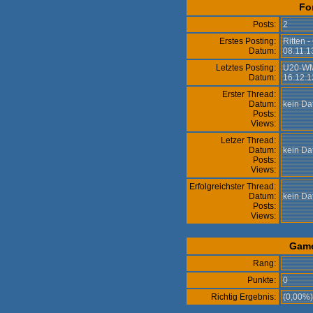
Fo
Posts:
2
Erstes Posting:
Ritten -
Datum:
08.11.1
Letztes Posting:
U20-WM 
Datum:
16.12.1
Erster Thread:
Datum:
kein D
Posts:
Views:
Letzer Thread:
Datum:
kein D
Posts:
Views:
Erfolgreichster Thread:
Datum:
kein D
Posts:
Views:
Gam
Rang:
Punkte:
0
Richtig Ergebnis:
(0,00%