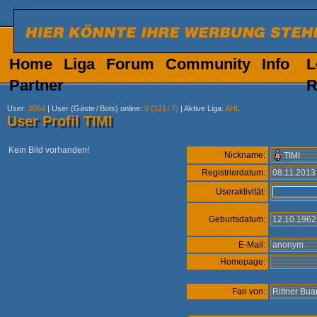
Home
Liga
Forum
Community
Info
L
Partner
R
User
:
2064
|
User (Gäste
/
Bots) online
:
0 (121
/
7)
|
Aktive Liga
:
AHL
User Profil TIMI
Kein Bild vorhanden!
Nickname:
TIMI
Registrierdatum:
08.11.201
Useraktivität:
Geburtsdatum:
12.10.196
E-Mail:
anonym
Homepage:
Fan von:
Rittner Bu