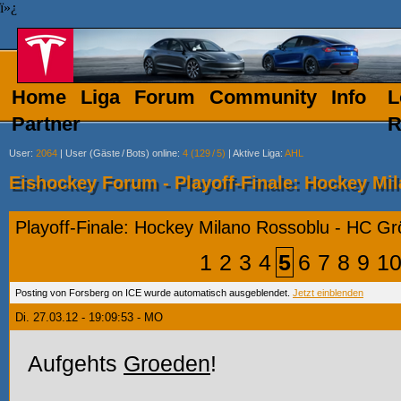
ï»¿
Home
Liga
Forum
Community
Info
L
Partner
R
User
:
2064
|
User (Gäste
/
Bots) online
:
4 (129
/
5)
|
Aktive Liga
:
AHL
Eishockey Forum - Playoff-Finale: Hockey Mi
Playoff-Finale: Hockey Milano Rossoblu - HC G
1
2
3
4
5
6
7
8
9
1
Posting von Forsberg on ICE wurde automatisch ausgeblendet.
Jetzt einblenden
Di. 27.03.12 - 19:09:53 - MO
Aufgehts
Groeden
!