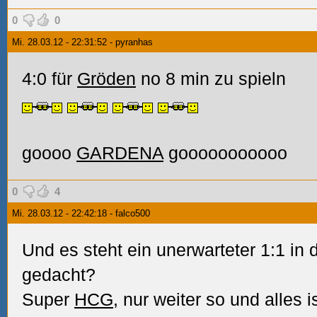
0
0
Mi. 28.03.12 - 22:31:52 - pyranhas
4:0 für
Gröden
no 8 min zu spieln
goooo
GARDENA
gooooooooooo
0
4
Mi. 28.03.12 - 22:42:18 - falco500
Und es steht ein unerwarteter 1:1 in 
gedacht?
Super
HCG
, nur weiter so und alles 