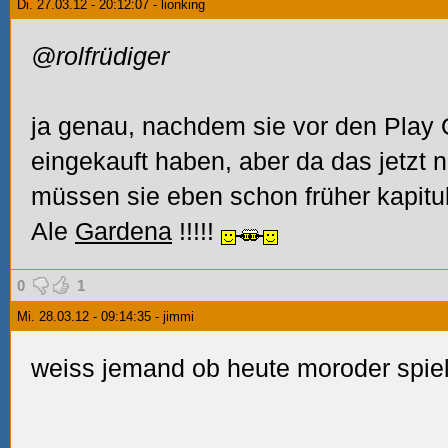
Di. 27.03.12 - 20:12:07 - lionking
@rolfrüdiger
ja genau, nachdem sie vor den Play 
eingekauft haben, aber da das jetzt n
müssen sie eben schon früher kapitu
Ale
Gardena
!!!!!
0
1
Mi. 28.03.12 - 09:14:35 - jimmi
weiss jemand ob heute moroder spie