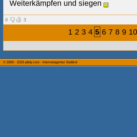
Weiterkämpfen und siegen
0
3
1
2
3
4
5
6
7
8
9
1
© 2000 - 2026
piloly.com - Internetagentur Südtirol