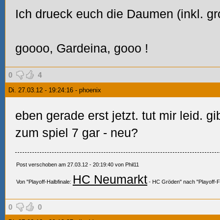
Ich drueck euch die Daumen (inkl. gr
goooo, Gardeina, gooo
!
0
4
Di. 27.03.12 - 19:24:16 - phoenix
eben gerade erst jetzt. tut mir leid. g
zum spiel 7 gar - neu?
Post verschoben am 27.03.12 - 20:19:40 von Phil11
HC Neumarkt
Von "Playoff-Halbfinale:
- HC Gröden" nach "Playoff-F
0
0