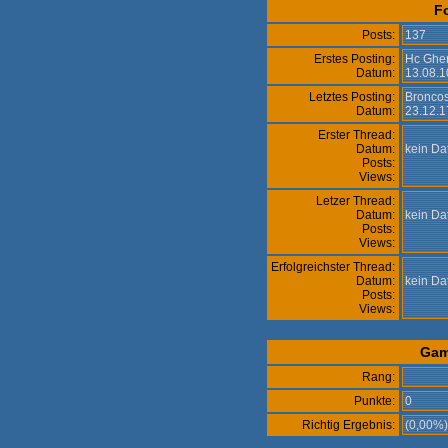
F
Posts:
137
Erstes Posting:
Hc Gher
Datum:
13.08.1
Letztes Posting:
Bronco
Datum:
23.12.1
Erster Thread:
Datum:
kein D
Posts:
Views:
Letzer Thread:
Datum:
kein D
Posts:
Views:
Erfolgreichster Thread:
Datum:
kein D
Posts:
Views:
Gam
Rang:
Punkte:
0
Richtig Ergebnis:
(0,00%