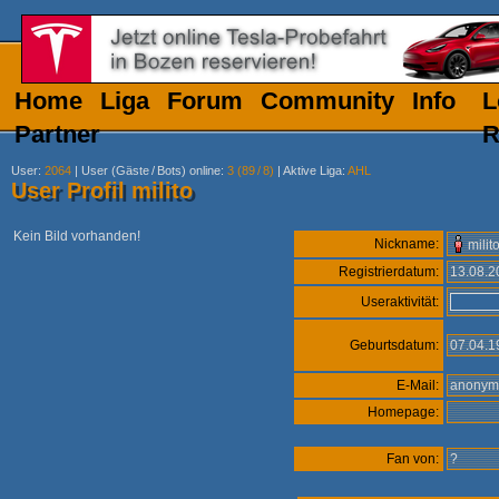
Home
Liga
Forum
Community
Info
L
Partner
R
User
:
2064
|
User (Gäste
/
Bots) online
:
3 (89
/
8)
|
Aktive Liga
:
AHL
User Profil milito
Kein Bild vorhanden!
Nickname:
milit
Registrierdatum:
13.08.
Useraktivität:
Geburtsdatum:
07.04.
E-Mail:
anony
Homepage:
Fan von:
?