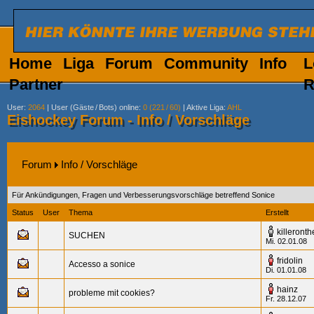
Home
Liga
Forum
Community
Info
L
Partner
R
User
:
2064
|
User (Gäste
/
Bots) online
:
0 (221
/
60)
|
Aktive Liga
:
AHL
Eishockey Forum - Info / Vorschläge
Forum
Info / Vorschläge
Für Ankündigungen, Fragen und Verbesserungsvorschläge betreffend Sonice
Status
User
Thema
Erstellt
killeront
SUCHEN
Mi. 02.01.08
fridolin
Accesso a sonice
Di. 01.01.08
hainz
probleme mit cookies?
Fr. 28.12.07