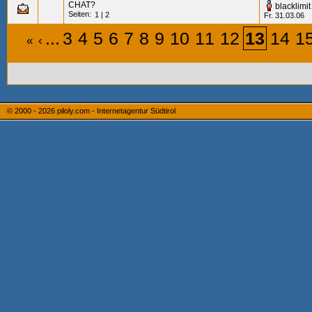
CHAT?
blacklimit
Seiten:
1
|
2
Fr. 31.03.06
...
3
4
5
6
7
8
9
10
11
12
13
14
1
«
‹
© 2000 - 2026
piloly.com - Internetagentur Südtirol