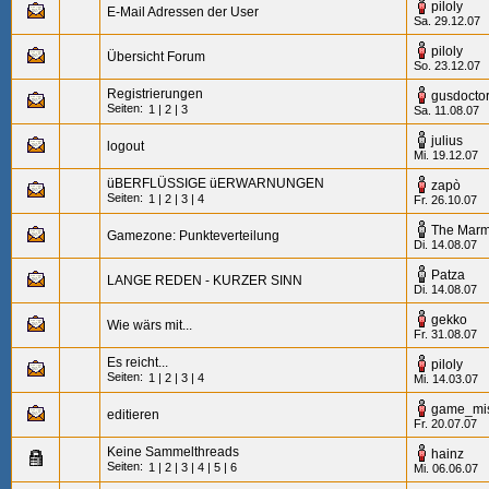
piloly
E-Mail Adressen der User
Sa. 29.12.07
piloly
Übersicht Forum
So. 23.12.07
Registrierungen
gusdocto
Seiten:
1
|
2
|
3
Sa. 11.08.07
julius
logout
Mi. 19.12.07
üBERFLÜSSIGE üERWARNUNGEN
zapò
Seiten:
1
|
2
|
3
|
4
Fr. 26.10.07
The Marm
Gamezone: Punkteverteilung
Di. 14.08.07
Patza
LANGE REDEN - KURZER SINN
Di. 14.08.07
gekko
Wie wärs mit...
Fr. 31.08.07
Es reicht...
piloly
Seiten:
1
|
2
|
3
|
4
Mi. 14.03.07
game_mi
editieren
Fr. 20.07.07
Keine Sammelthreads
hainz
Seiten:
1
|
2
|
3
|
4
|
5
|
6
Mi. 06.06.07