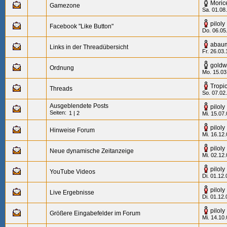
Moric
Gamezone
Sa. 01.08
piloly
Facebook "Like Button"
Do. 06.05
abau
Links in der Threadübersicht
Fr. 26.03.
goldw
Ordnung
Mo. 15.03
Tropi
Threads
So. 07.02
Ausgeblendete Posts
piloly
Seiten:
1
|
2
Mi. 15.07
piloly
Hinweise Forum
Mi. 16.12
piloly
Neue dynamische Zeitanzeige
Mi. 02.12
piloly
YouTube Videos
Di. 01.12.
piloly
Live Ergebnisse
Di. 01.12.
piloly
Größere Eingabefelder im Forum
Mi. 14.10