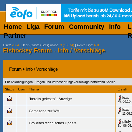
Home
Liga
Forum
Community
Info
L
Partner
R
User
:
2064
|
User (Gäste
/
Bots) online
:
3 (155
/
4)
|
Aktive Liga
:
AHL
Eishockey Forum - Info / Vorschläge
Forum
Info / Vorschläge
Für Ankündigungen, Fragen und Verbesserungsvorschläge betreffend Sonice
Status
User
Thema
Erstellt
lexx
"bereits gelesen" - Anzeige
Mi. 06.10
lexx
Gamezone zur WM
Fr. 11.06.
piloly
Größeres technisches Update
So. 06.06