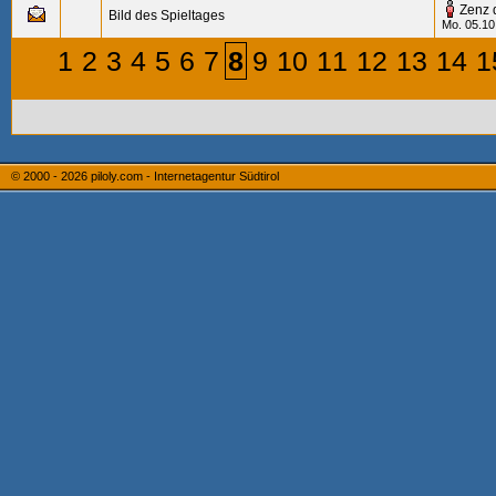
Zenz 
Bild des Spieltages
Mo. 05.10
1
2
3
4
5
6
7
8
9
10
11
12
13
14
1
© 2000 - 2026
piloly.com - Internetagentur Südtirol