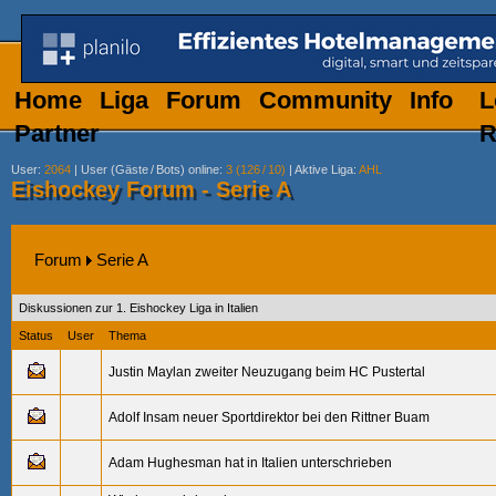
Home
Liga
Forum
Community
Info
L
Partner
R
User
:
2064
|
User (Gäste
/
Bots) online
:
3 (126
/
10)
|
Aktive Liga
:
AHL
Eishockey Forum - Serie A
Forum
Serie A
Diskussionen zur 1. Eishockey Liga in Italien
Status
User
Thema
Justin Maylan zweiter Neuzugang beim HC Pustertal
Adolf Insam neuer Sportdirektor bei den Rittner Buam
Adam Hughesman hat in Italien unterschrieben