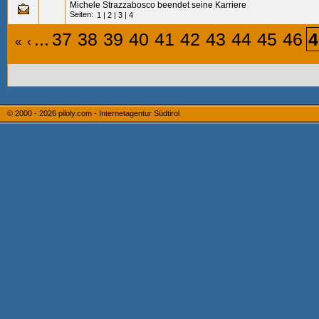
Michele Strazzabosco beendet seine Karriere
Seiten:
1
|
2
|
3
|
4
...
37
38
39
40
41
42
43
44
45
46
4
«
‹
© 2000 - 2026
piloly.com - Internetagentur Südtirol