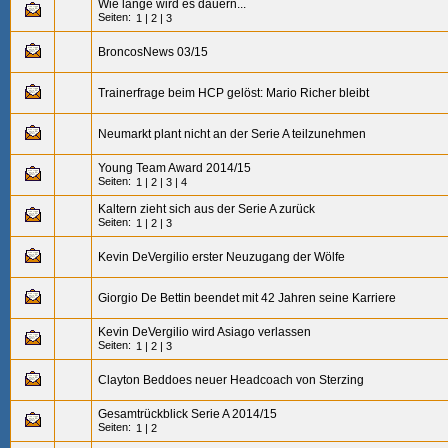
Wie lange wird es dauern...
Seiten:
1
|
2
|
3
BroncosNews 03/15
Trainerfrage beim HCP gelöst: Mario Richer bleibt
Neumarkt plant nicht an der Serie A teilzunehmen
Young Team Award 2014/15
Seiten:
1
|
2
|
3
|
4
Kaltern zieht sich aus der Serie A zurück
Seiten:
1
|
2
|
3
Kevin DeVergilio erster Neuzugang der Wölfe
Giorgio De Bettin beendet mit 42 Jahren seine Karriere
Kevin DeVergilio wird Asiago verlassen
Seiten:
1
|
2
|
3
Clayton Beddoes neuer Headcoach von Sterzing
Gesamtrückblick Serie A 2014/15
Seiten:
1
|
2