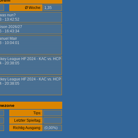
orum
Ø Woche:
1,35
 was nun?
3 - 13:42:52
ison 2026/27
6 - 16:43:34
Manuel Mair
3 - 10:04:01
ckey League HF 2024 - KAC vs. HCP
4 - 20:38:05
ckey League HF 2024 - KAC vs. HCP
4 - 20:38:05
mezone
Tips:
Letzter Spieltag:
)
Richtig Ausgang:
(0,00%)