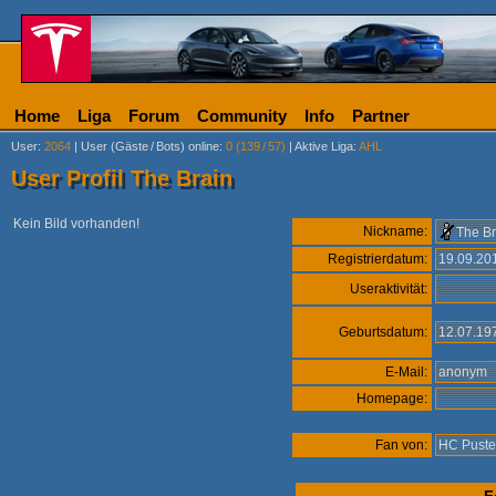
Home
Liga
Forum
Community
Info
Partner
User
:
2064
|
User (Gäste
/
Bots) online
:
0 (139
/
57)
|
Aktive Liga
:
AHL
User Profil The Brain
Kein Bild vorhanden!
Nickname:
The Br
Registrierdatum:
19.09.2
Useraktivität:
Geburtsdatum:
12.07.19
E-Mail:
anonym
Homepage:
Fan von:
HC Puster