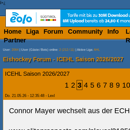
ï»¿
Home
Liga
Forum
Community
Info
L
Partner
R
User
:
2064
|
User (Gäste
/
Bots) online
:
2 (212
/
11)
|
Aktive Liga
:
AHL
Eishockey Forum - ICEHL Saison 2026/2027
ICEHL Saison 2026/2027
1
2
3
4
5
6
7
8
9
1
Do. 21.05.26 - 12:35:48 - Lexl
Connor Mayer wechselt aus der ECHL