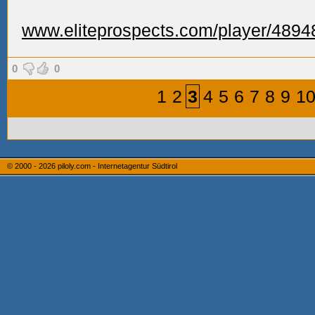
www.eliteprospects.com/player/48948/
0
0
1
2
3
4
5
6
7
8
9
1
© 2000 - 2026
piloly.com - Internetagentur Südtirol