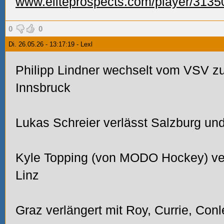
www.eliteprospects.com/player/313
0
0
Di. 26.05.26 - 13:17:19 - Lexl
Philipp Lindner wechselt vom VSV z
Innsbruck
Lukas Schreier verlässt Salzburg und
Kyle Topping (von MODO Hockey) ver
Linz
Graz verlängert mit Roy, Currie, Con