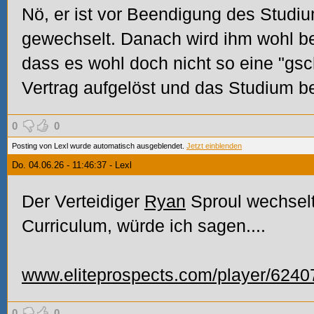
Nö, er ist vor Beendigung des Stud
gewechselt. Danach wird ihm wohl b
dass es wohl doch nicht so eine "gsc
Vertrag aufgelöst und das Studium b
0
0
Posting von Lexl wurde automatisch ausgeblendet.
Jetzt einblenden
Do. 04.06.26 - 11:46:37 - Lexl
Der Verteidiger
Ryan
Sproul wechsel
Curriculum, würde ich sagen....
www.eliteprospects.com/player/62407
0
0