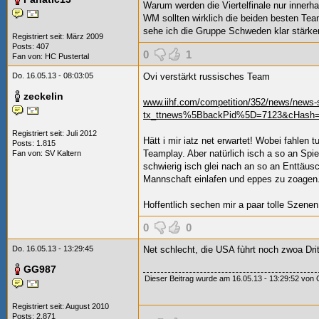
Warum werden die Viertelfinale nur innerha
WM sollten wirklich die beiden besten T
sehe ich die Gruppe Schweden klar stärker
Registriert seit: März 2009
Posts: 407
0
1
Fan von:
HC Pustertal
Do. 16.05.13 - 08:03:05
Ovi verstärkt russisches Team
zeckelin
www.iihf.com/competition/352/news/news-
tx_ttnews%5BbackPid%5D=7123&cHash=
Registriert seit: Juli 2012
Hätt i mir iatz net erwartet! Wobei fahlen 
Posts: 1.815
Teamplay. Aber natürlich isch a so an Spi
Fan von:
SV Kaltern
schwierig isch glei nach an so an Enttäusc
Mannschaft einlafen und eppes zu zoagen.
Hoffentlich sechen mir a paar tolle Szenen
0
0
Do. 16.05.13 - 13:29:45
Net schlecht, die USA fùhrt noch zwoa Drit
GG987
Dieser Beitrag wurde am 16.05.13 - 13:29:52 von G
Registriert seit: August 2010
Posts: 2.871