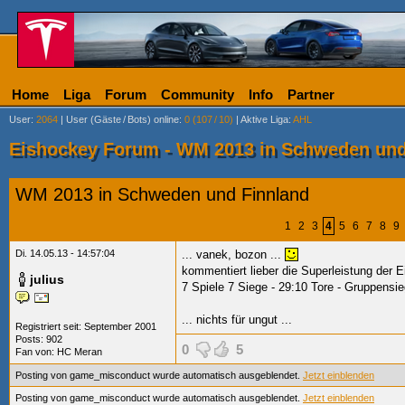
Home
Liga
Forum
Community
Info
Partner
User
:
2064
|
User (Gäste
/
Bots) online
:
0 (107
/
10)
|
Aktive Liga
:
AHL
Eishockey Forum - WM 2013 in Schweden und
WM 2013 in Schweden und Finnland
1
2
3
4
5
6
7
8
9
Di. 14.05.13 - 14:57:04
... vanek, bozon
...
kommentiert lieber die Superleistung der 
julius
7 Spiele 7 Siege - 29:10 Tore - Gruppensi
... nichts für ungut
...
Registriert seit: September 2001
Posts: 902
0
5
Fan von:
HC Meran
Posting von game_misconduct wurde automatisch ausgeblendet.
Jetzt einblenden
Posting von game_misconduct wurde automatisch ausgeblendet.
Jetzt einblenden