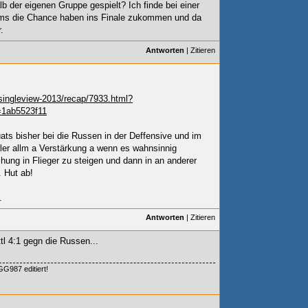
lb der eigenen Gruppe gespielt? Ich finde bei einer
eams die Chance haben ins Finale zukommen und da
.
Antworten
|
Zitieren
singleview-2013/recap/7933.html?
1ab5523f11
tuats bisher bei die Russen in der Deffensive und im
eler allm a Verstärkung a wenn es wahnsinnig
hung in Flieger zu steigen und dann in an anderer
 Hut ab!
.
Antworten
|
Zitieren
tl 4:1 gegn die Russen...
G987 editiert!