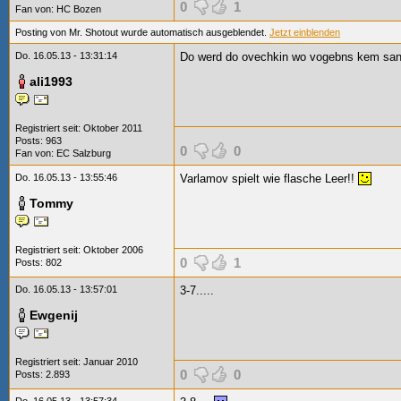
0
1
Fan von:
HC Bozen
Posting von Mr. Shotout wurde automatisch ausgeblendet.
Jetzt einblenden
Do. 16.05.13 - 13:31:14
Do werd do ovechkin wo vogebns kem sa
ali1993
Registriert seit: Oktober 2011
Posts: 963
0
0
Fan von: EC Salzburg
Do. 16.05.13 - 13:55:46
Varlamov spielt wie flasche Leer!!
Tommy
Registriert seit: Oktober 2006
0
1
Posts: 802
Do. 16.05.13 - 13:57:01
3-7.....
Ewgenij
Registriert seit: Januar 2010
0
0
Posts: 2.893