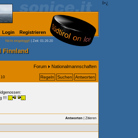
ï»¿
Login
Registrieren
Nicht eingeloggt!
| Zeit: 01:26:20
 Finnland
Forum
Nationalmannschaften
Regeln
Suchen
Antworten
10
Eidgenossen:
eg
!!!
Antworten
|
Zitieren